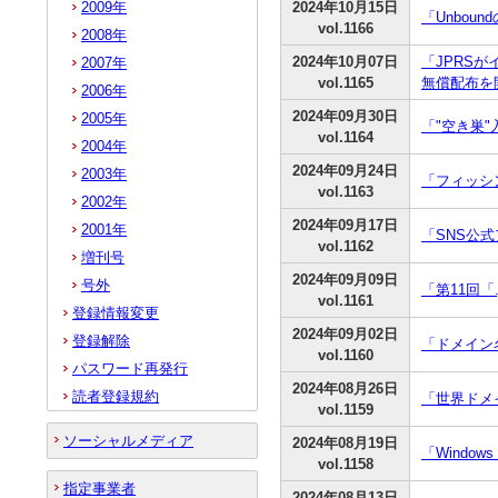
2009年
2024年10月15日
「Unbou
vol.1166
2008年
2024年10月07日
「JPRS
2007年
vol.1165
無償配布を
2006年
2024年09月30日
2005年
「"空き巣
vol.1164
2004年
2024年09月24日
2003年
「フィッシ
vol.1163
2002年
2024年09月17日
2001年
「SNS公
vol.1162
増刊号
2024年09月09日
号外
「第11回「
vol.1161
登録情報変更
2024年09月02日
登録解除
「ドメイン名
vol.1160
パスワード再発行
2024年08月26日
読者登録規約
「世界ドメ
vol.1159
ソーシャルメディア
2024年08月19日
「Window
vol.1158
指定事業者
2024年08月13日