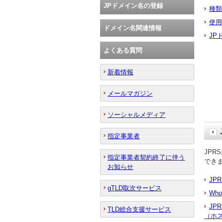
JPドメイン名の登録
種類
使用
ドメイン名関連情報
JP
よくある質問
新着情報
メールマガジン
ソーシャルメディア
指定事業者
JP
指定事業者契約終了に伴う
でき
お知らせ
JPR
gTLD取次サービス
Wh
JP
TLD総合支援サービス
（ホ