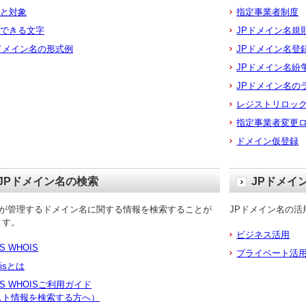
と対象
指定事業者制度
できる文字
JPドメイン名規
ドメイン名の形式例
JPドメイン名登
JPドメイン名紛
JPドメイン名の
レジストリロッ
指定事業者変更
ドメイン仮登録
JPドメイン名の検索
JPドメイ
RSが管理するドメイン名に関する情報を検索することが
JPドメイン名の
ます。
ビジネス活用
S WHOIS
プライベート活
oisとは
RS WHOISご利用ガイド
スト情報を検索する方へ）