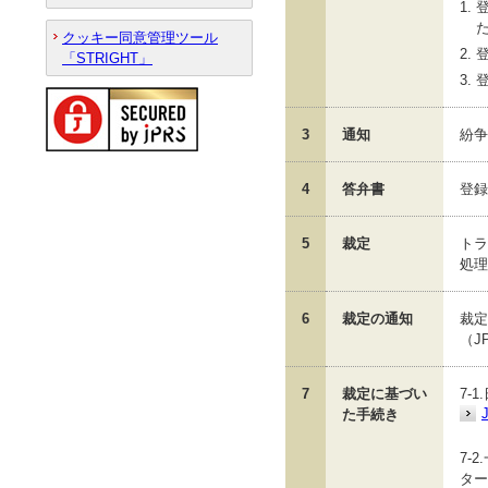
1.
クッキー同意管理ツール
2.
「STRIGHT」
3.
3
通知
紛争
4
答弁書
登録
5
裁定
トラ
処理
6
裁定の通知
裁定
（J
7
裁定に基づい
7-
た手続き
7-
ター