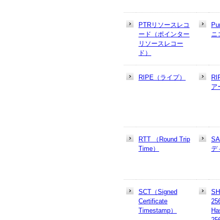
PTRリソースレコ
Pu
ード（ポインター
ニ
リソースレコー
ド）
RIPE（ライプ）
R
ア
RTT （Round Trip
S
Time）
デ
SCT（Signed
SH
Certificate
25
Timestamp）
Ha
25