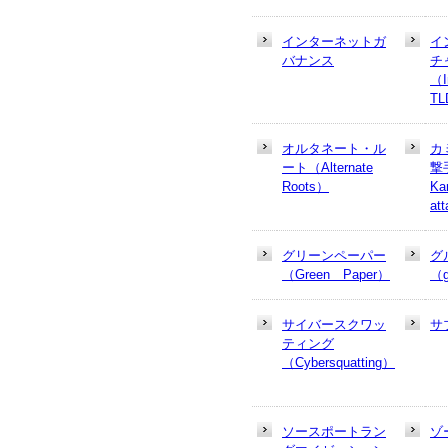
インターネットガ
イ
バナンス
チ
（In
T
オルタネート・ル
カ
ート（Alternate
撃
Roots）
Ka
at
グリーンペーパー
グ
（Green Paper）
（g
サイバースクワッ
サ
ティング
（Cybersquatting）
ソースポートラン
ゾ