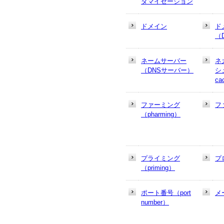
ダマイゼーション
ドメイン
ド
（
ネームサーバー
ネ
（DNSサーバー）
シュ
ca
ファーミング
フ
（pharming）
プライミング
プ
（priming）
ポート番号（port
メ
number）