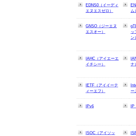
EDNS0（イーディ
E
エヌエスゼロ）
ム
GNSO（ジーエヌ
g
エスオー）
ッ
ン
IAHC（アイエーエ
I
イチシー）
ナ
IETF（アイイーテ
In
ィーエフ）
ー
IPv6
I
ISOC（アイソッ
I