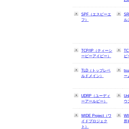
SPF（エスピーエ
S
フ）
ル
TCP/IP（ティーシ
T
ーピーアイピー）
ピ
TLD（トップレベ
t
ルドメイン）
ー
UDRP（ユーディ
U
ーアールピー）
ウ
WIDE Project（ワ
W
イドプロジェク
所
ト）