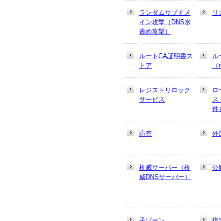
ランダムサブドメ
リ
イン攻撃（DNS水
責め攻撃）
ルートCA証明書ス
ル
トア
（r
レジストリロック
ロ
サービス
ス
件
応答
外
権威サーバー（権
公
威DNSサーバー）
子ゾーン
指