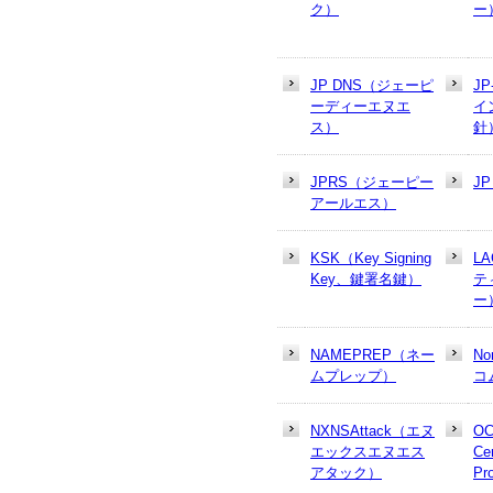
ク）
ー
JP DNS（ジェーピ
J
ーディーエヌエ
イ
ス）
針
JPRS（ジェーピー
J
アールエス）
KSK（Key Signing
L
Key、鍵署名鍵）
テ
ー
NAMEPREP（ネー
N
ムプレップ）
コ
NXNSAttack（エヌ
OC
エックスエヌエス
Cer
アタック）
Pr