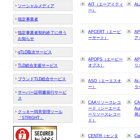
AIT（エーアイティ
AL
ソーシャルメディア
ー）
指定事業者
APCERT（エーピ
A
指定事業者契約終了に伴う
ーサート）
ア
お知らせ
gTLD取次サービス
APOPS（エーピー
A
オプス）
リ
TLD総合支援サービス
ブランドTLD総合サービス
ASO（エーエスオ
At
ー）
ラ
サーバー証明書発行サービ
ス
CAAリソースレコ
CA
ード（シーエーエ
Au
クッキー同意管理ツール
ーリソースレコー
局
「STRIGHT」
ド）
CENTR（センタ
Cer