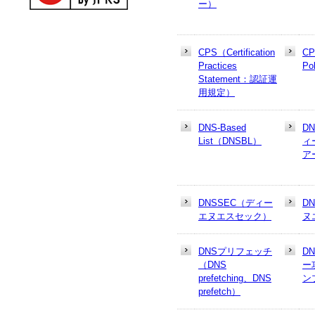
ー）
CPS（Certification
CP
Practices
Po
Statement：認証運
用規定）
DNS-Based
D
List（DNSBL）
ィ
ア
DNSSEC（ディー
D
エヌエスセック）
ヌ
DNSプリフェッチ
D
（DNS
ー
prefetching、DNS
ン
prefetch）