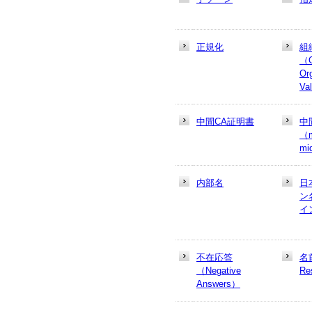
正規化
組
（
Or
Va
中間CA証明書
中
（m
mi
内部名
日
ン
イ
不在応答
名
（Negative
Re
Answers）