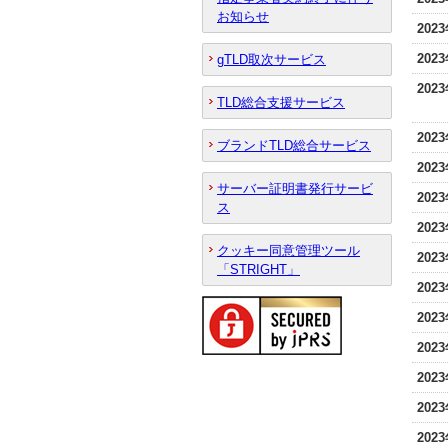
お知らせ
202
202
gTLD取次サービス
202
TLD総合支援サービス
202
ブランドTLD総合サービス
202
サーバー証明書発行サービ
202
ス
202
クッキー同意管理ツール
202
「STRIGHT」
202
202
202
202
202
202