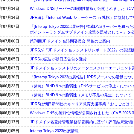
3年07月14日
Windows DNSサーバーの脆弱性情報が公開されました（CVE-2
3年07月14日
JPRSは「Internet Week ショーケース in 札幌」に協賛し
3年07月07日
「[Interop Tokyo 2023出展報告] 権威DNSサーバ
ポイント～ランダムサブドメイン攻撃を題材として～」を
3年07月06日
第74回JPドメイン名諮問委員会 開催のご案内
3年07月06日
JPRSが『JPドメイン名レジストリレポート2022』の英語
3年07月05日
JPRSの広告が朝日広告賞を受賞
3年07月03日
JPドメイン名レジストリのデータエスクローエージェント
3年06月30日
「[Interop Tokyo 2023出展報告] JPRSブースでの活
3年06月22日
（緊急）BIND 9.xの脆弱性（DNSサービスの停止）について（C
3年06月22日
（緊急）BIND 9.xの脆弱性（メモリ不足の発生）について（CVE
3年06月16日
JPRSは朝日新聞社のキャリア教育支援事業「おしごとは
3年06月16日
Windows DNSの脆弱性情報が公開されました（CVE-2023-3
3年06月13日
JPドメイン名登録管理業務移管契約に基づく評価結果受領
3年06月05日
Interop Tokyo 2023出展情報