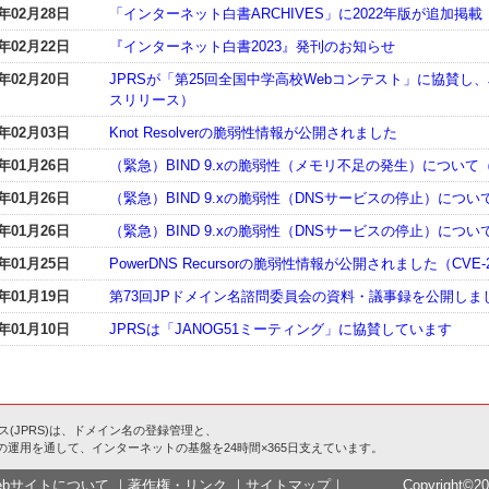
3年02月28日
「インターネット白書ARCHIVES」に2022年版が追加掲載
3年02月22日
『インターネット白書2023』発刊のお知らせ
3年02月20日
JPRSが「第25回全国中学高校Webコンテスト」に協賛し
スリリース）
3年02月03日
Knot Resolverの脆弱性情報が公開されました
3年01月26日
（緊急）BIND 9.xの脆弱性（メモリ不足の発生）について（CVE
3年01月26日
（緊急）BIND 9.xの脆弱性（DNSサービスの停止）について（C
3年01月26日
（緊急）BIND 9.xの脆弱性（DNSサービスの停止）について（C
3年01月25日
PowerDNS Recursorの脆弱性情報が公開されました（CVE-20
3年01月19日
第73回JPドメイン名諮問委員会の資料・議事録を公開しま
3年01月10日
JPRSは「JANOG51ミーティング」に協賛しています
(JPRS)は、ドメイン名の登録管理と、
)の運用を通して、インターネットの基盤を24時間×365日支えています。
ebサイトについて
｜
著作権・リンク
｜
サイトマップ
｜
Copyright©20