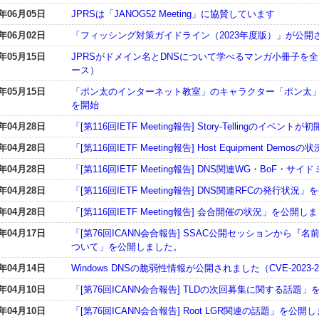
3年06月05日
JPRSは「JANOG52 Meeting」に協賛しています
3年06月02日
「フィッシング対策ガイドライン（2023年度版）」が公開
3年05月15日
JPRSがドメイン名とDNSについて学べるマンガ小冊子を
ース）
3年05月15日
「ポン太のインターネット教室」のキャラクター「ポン太」
を開始
3年04月28日
「[第116回IETF Meeting報告] Story-Tellingのイ
3年04月28日
「[第116回IETF Meeting報告] Host Equipment De
3年04月28日
「[第116回IETF Meeting報告] DNS関連WG・Bo
3年04月28日
「[第116回IETF Meeting報告] DNS関連RFCの発行状
3年04月28日
「[第116回IETF Meeting報告] 会合開催の状況」を公開し
3年04月17日
「[第76回ICANN会合報告] SSAC公開セッションから
ついて」を公開しました。
3年04月14日
Windows DNSの脆弱性情報が公開されました（CVE-2023-
3年04月10日
「[第76回ICANN会合報告] TLDの次回募集に関する話題
3年04月10日
「[第76回ICANN会合報告] Root LGR関連の話題」を公開