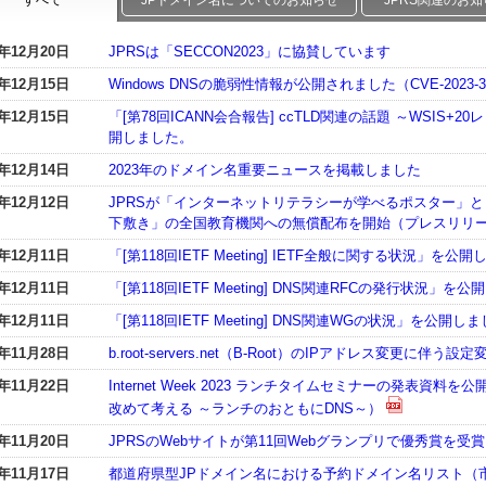
すべて
JPドメイン名についてのお知らせ
JPRS関連のお
3年12月20日
JPRSは「SECCON2023」に協賛しています
3年12月15日
Windows DNSの脆弱性情報が公開されました（CVE-2023-3
3年12月15日
「[第78回ICANN会合報告] ccTLD関連の話題 ～WSIS+
開しました。
3年12月14日
2023年のドメイン名重要ニュースを掲載しました
3年12月12日
JPRSが「インターネットリテラシーが学べるポスター」
下敷き」の全国教育機関への無償配布を開始（プレスリリ
3年12月11日
「[第118回IETF Meeting] IETF全般に関する状況」を公
3年12月11日
「[第118回IETF Meeting] DNS関連RFCの発行状況」を
3年12月11日
「[第118回IETF Meeting] DNS関連WGの状況」を公開し
3年11月28日
b.root-servers.net（B-Root）のIPアドレス変更に伴う
3年11月22日
Internet Week 2023 ランチタイムセミナーの発表資
改めて考える ～ランチのおともにDNS～）
3年11月20日
JPRSのWebサイトが第11回Webグランプリで優秀賞を受賞
3年11月17日
都道府県型JPドメイン名における予約ドメイン名リスト（