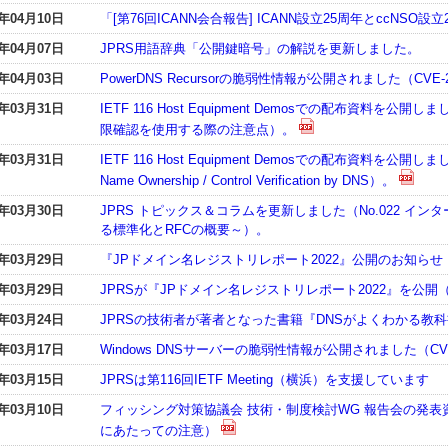
3年04月10日
「[第76回ICANN会合報告] ICANN設立25周年とccNSO
3年04月07日
JPRS用語辞典「公開鍵暗号」の解説を更新しました。
3年04月03日
PowerDNS Recursorの脆弱性情報が公開されました（CVE-20
3年03月31日
IETF 116 Host Equipment Demosでの配布資料
限確認を使用する際の注意点）。
3年03月31日
IETF 116 Host Equipment Demosでの配布資料を公開しました（Im
Name Ownership / Control Verification by DNS）。
3年03月30日
JPRS トピックス＆コラムを更新しました（No.022 イン
る標準化とRFCの概要～）。
3年03月29日
『JPドメイン名レジストリレポート2022』公開のお知らせ
3年03月29日
JPRSが『JPドメイン名レジストリレポート2022』を公
3年03月24日
JPRSの技術者が著者となった書籍『DNSがよくわかる教
3年03月17日
Windows DNSサーバーの脆弱性情報が公開されました（CVE-2
3年03月15日
JPRSは第116回IETF Meeting（横浜）を支援しています
3年03月10日
フィッシング対策協議会 技術・制度検討WG 報告会の発
にあたっての注意）