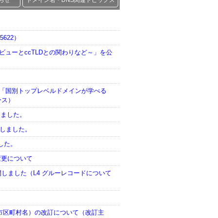
知らせ
ドメイン名・DNS関連トピックス
5622）
20レビューとccTLDとの関わりなど～」を公
と「国別トップレベルドメインが学べる
ース）
開しました。
公開しました。
ました。
設定変更について
料を公開しました（L4 グルーレコードについて
市区町村名）の改訂について（改訂主