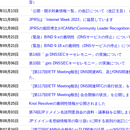
旨）
3年11月13日
「公開・開示対象情報一覧」の改訂について（改訂主旨）
3年11月08日
JPRSは「Internet Week 2023」に協賛しています
3年11月08日
JPRSの堀田博文がICANNのCommunity Leader Recognitio
3年09月21日
（緊急）BIND 9.xの脆弱性（DNSサービスの停止）について（C
3年09月21日
（緊急）BIND 9.18.xの脆弱性（DNSサービスの停止）について
3年09月20日
第14回「.jp DNSSECキーセレモニー」の実施について
3年09月06日
第10回「.jprs DNSSECキーセレモニー」の実施について
3年08月28日
「[第117回IETF Meeting報告] DNS関連WG、及び
た。
3年08月28日
「[第117回IETF Meeting報告] DNS関連RFCの発行状
3年08月28日
「[第117回IETF Meeting報告] 会合開催の状況」を公開し
3年08月25日
Knot Resolverの脆弱性情報が公開されました
3年08月03日
第74回JPドメイン名諮問委員会の資料・議事録を公開しま
3年08月01日
JPドメイン名登録情報等の取り扱いに関する規則の改訂に
3年07月24日
「[第77回ICANN会合報告] ccTLD関連の話題 ～ccNS