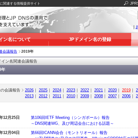
JPR
Sに関連する情報提供サイト
|
メイン名について
JPドメイン名の登録
連会議報告
2019年
メイン名関連会議報告
19年
去の会議報告
2026
｜
2025
｜
2024
｜
2023
｜
2022
｜
2021
｜
2020
｜
2019
｜
2
2013
｜
2012
｜
2011
｜
2010
｜
2009
｜
2008
｜
2007
｜
2006
｜
2
9年12月25日
第106回IETF Meeting（シンガポール）報告
～DNS関連WG、及び周辺会合における話題～
9年12月04日
第66回ICANN会合（モントリオール）報告