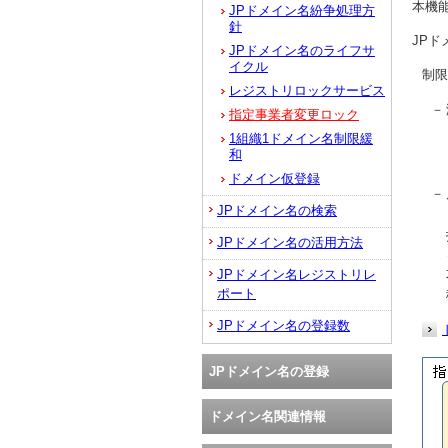
本機
JPドメイン名紛争処理方
針
JP
JPドメイン名のライフサ
イクル
制限
レジストリロックサービス
－
指定事業者変更ロック
1組織1ドメイン名制限緩
和
ドメイン仮登録
－
JPドメイン名の検索
JPドメイン名の活用方法
JPドメイン名レジストリレ
ポート
JPドメイン名の登録数
JPドメイン名の登録
ドメイン名関連情報