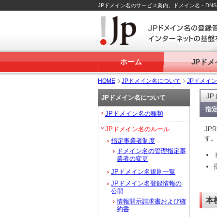
JPドメイン名のサービス案内、ドメイン名・DN
ホーム
JPド
HOME
JPドメイン名について
JPドメイ
J
JPドメイン名について
指
JPドメイン名の種類
JPドメイン名のルール
JP
す。
指定事業者制度
ドメイン名の管理指定事
業者の変更
JPドメイン名規則一覧
JPドメイン名登録情報の
公開
本
情報開示請求書および確
約書