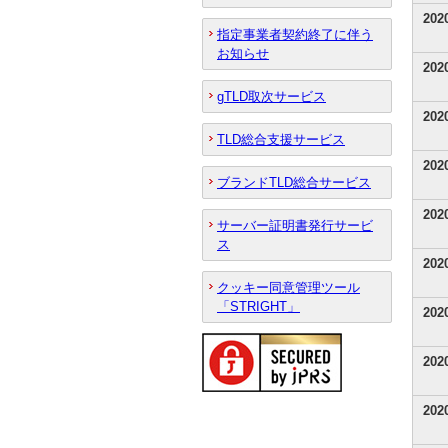
20
指定事業者契約終了に伴う
お知らせ
20
gTLD取次サービス
20
TLD総合支援サービス
20
ブランドTLD総合サービス
20
サーバー証明書発行サービ
ス
20
クッキー同意管理ツール
「STRIGHT」
20
20
20