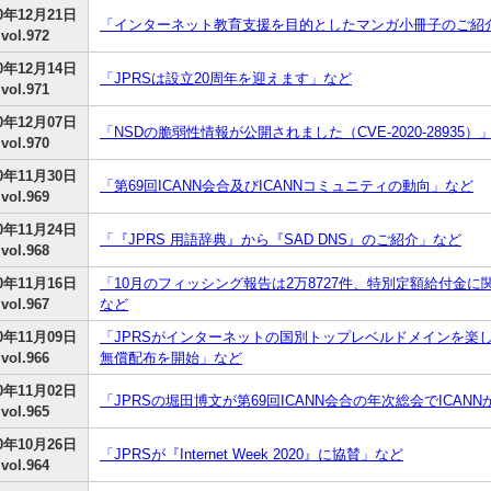
20年12月21日
「インターネット教育支援を目的としたマンガ小冊子のご紹
vol.972
20年12月14日
「JPRSは設立20周年を迎えます」など
vol.971
20年12月07日
「NSDの脆弱性情報が公開されました（CVE-2020-28935）
vol.970
20年11月30日
「第69回ICANN会合及びICANNコミュニティの動向」など
vol.969
20年11月24日
「『JPRS 用語辞典』から『SAD DNS』のご紹介」など
vol.968
20年11月16日
「10月のフィッシング報告は2万8727件、特別定額給付金
vol.967
など
20年11月09日
「JPRSがインターネットの国別トップレベルドメインを楽
vol.966
無償配布を開始」など
20年11月02日
「JPRSの堀田博文が第69回ICANN会合の年次総会でICAN
vol.965
20年10月26日
「JPRSが『Internet Week 2020』に協賛」など
vol.964