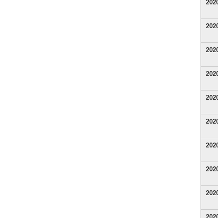
20
20
20
20
20
20
20
20
20
20