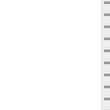
20
20
20
20
20
20
20
20
20