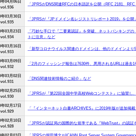
20年04月06日
「JPRSがDNS関連RFCの日本語訳を公開（RFC 2181、RFC 2
vol.936
20年03月30日
「JPRSが『JPドメイン名レジストリレポート2019』を公開
vol.935
20年03月23日
「巧妙な手口で『二要素認証』を突破、ネットバンキングの
vol.934
トに注意」など
20年03月16日
「新型コロナウイルス関連のドメインは、他のドメインより5
vol.933
20年03月09日
「2月のフィッシング報告は7630件、悪用されるURLは過去
vol.932
20年03月02日
「DNS関連技術情報のご紹介」など
vol.931
20年02月25日
「JPRSが『第22回全国中学高校Webコンテスト』に協賛
vol.930
20年02月17日
「『インターネット白書ARCHIVES』に2019年版が追加掲
vol.929
20年02月10日
「JPRSが認証局の国際的な規準である『WebTrust』の認
vol.928
20年02月03日
「JPRSの堀田博文がICANN Root Server System Governa