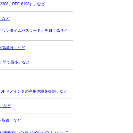
308、RFC 8198）」など
」など
『ワンタイムパスワード』を狙う偽サイ
0%危険」など
1年間で最多」など
し、JPドメイン名の利用体験を提供」など
載」など
証を取得」など
nce Working Group（GWG）のメンバーに