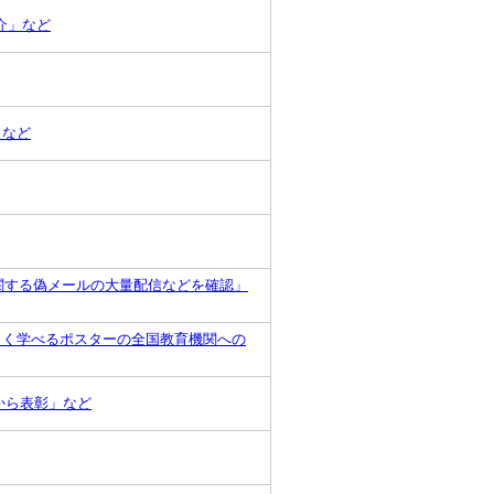
介」など
」など
に関する偽メールの大量配信などを確認」
しく学べるポスターの全国教育機関への
Nから表彰」など