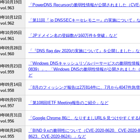
20年10月19日
「PowerDNS Recursorの脆弱性情報が公開されました（CVE-2
vol.963
20年10月12日
「第11回『.jp DNSSECキーセレモニー』の実施について」
vol.962
20年10月05日
「JPドメイン名の登録数が160万件を突破」など
vol.961
20年09月28日
「『DNS flag day 2020の実施について』を公開しました」
vol.960
「Windows DNSキャッシュリゾルバーサービスの脆弱性情報が
20年09月23日
0839）」、「Windows DNSの脆弱性情報が公開されました（CVE-
vol.959
ど
20年09月14日
「8月のフィッシング報告は2万814件に、7月から4047件急
vol.958
20年09月07日
「第108回IETF Meeting報告のご紹介」など
vol.957
20年08月31日
「Google Chrome 86に、なりすましURLを見つけやすく
vol.956
20年08月24日
「BIND 9.xの脆弱性について（CVE-2020-8620、CVE-2020-862
vol.955
8623、CVE-2020-8624）」など