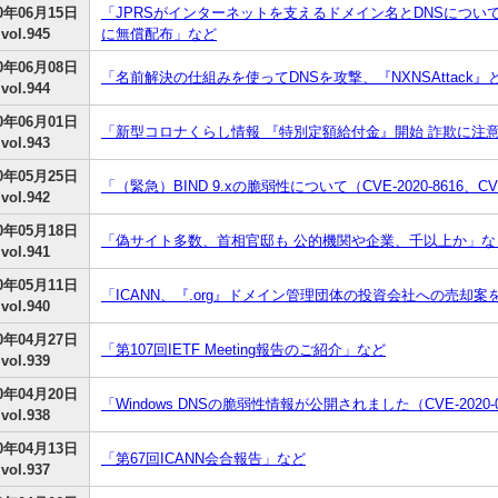
20年06月15日
「JPRSがインターネットを支えるドメイン名とDNSにつ
vol.945
に無償配布」など
20年06月08日
「名前解決の仕組みを使ってDNSを攻撃、『NXNSAttack
vol.944
20年06月01日
「新型コロナくらし情報 『特別定額給付金』開始 詐欺に注
vol.943
20年05月25日
「（緊急）BIND 9.xの脆弱性について（CVE-2020-8616、CVE
vol.942
20年05月18日
「偽サイト多数、首相官邸も 公的機関や企業、千以上か」な
vol.941
20年05月11日
「ICANN、『.org』ドメイン管理団体の投資会社への売却案
vol.940
20年04月27日
「第107回IETF Meeting報告のご紹介」など
vol.939
20年04月20日
「Windows DNSの脆弱性情報が公開されました（CVE-2020-
vol.938
20年04月13日
「第67回ICANN会合報告」など
vol.937