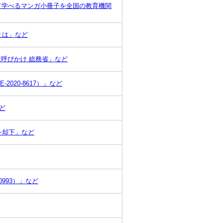
いて学べるマンガ小冊子を全国の教育機関
』とは」など
意呼びかけ 総務省」など
-2020-8617）」など
ど
を却下」など
0993）」など