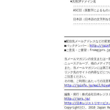
　　▼汎用JPドメイン名

　　　----------------------
　　　ASCII（英数字によるもの）　
　　　----------------------
　　　日本語（日本語の文字列を含むも
　　　----------------------
　　　　　　　　　　　　　　　　　　
━━━━━━━━━━━━━━━━━━━━━━━━━━
■配信先メールアドレスなどの変
■バックナンバー：
http://jpin
■ご意見・ご要望：from@jprs.jp
当メールマガジンの全文または一
ニュースグループ、他のメディア
また、当メールマガジンには第三
リンク先のサイトの内容などについ
ご注意ください。

http://jpinfo.jp/mail/kiya

━━━━━━━━━━━━━━━━━━━━━━━━━━━
http://jprs.jp/
http://日本レジストリサービス.