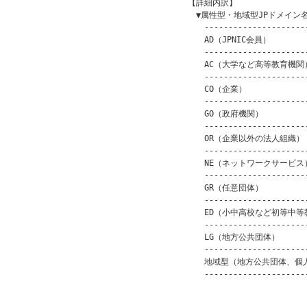
　【詳細内訳】

　　▼属性型・地域型JPドメイン名
　　　----------------------
　　　AD（JPNIC会員）　　　　　
　　　----------------------
　　　AC（大学など高等教育機関）　
　　　----------------------
　　　CO（企業）　　　　　　　　　
　　　----------------------
　　　GO（政府機関）　　　　　　　
　　　----------------------
　　　OR（企業以外の法人組織）　　
　　　----------------------
　　　NE（ネットワークサービス）　
　　　----------------------
　　　GR（任意団体）　　　　　　　
　　　----------------------
　　　ED（小中高校など初等中等教育
　　　----------------------
　　　LG（地方公共団体）　　　　　
　　　----------------------
　　　地域型（地方公共団体、個人等）
　　　----------------------
　　　　　　　　　　　　　　　　　　