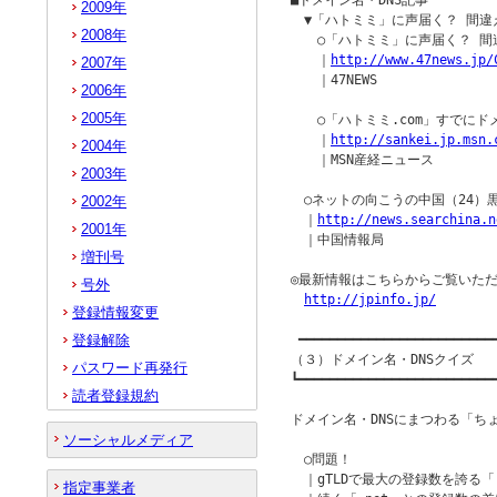
■ドメイン名・DNS記事

2009年
　▼「ハトミミ」に声届く？ 間違
2008年
　　○「ハトミミ」に声届く？ 間
　　｜
http://www.47news.jp/
2007年
　　｜47NEWS

2006年
2005年
　　○「ハトミミ.com」すでにド
　　｜
http://sankei.jp.msn.
2004年
　　｜MSN産経ニュース

2003年
　○ネットの向こうの中国（24）
2002年
　｜
http://news.searchina.n
2001年
　｜中国情報局

増刊号
◎最新情報はこちらからご覧いただ
号外
http://jpinfo.jp/
登録情報変更
登録解除
 ━━━━━━━━━━━━━━━━━━━━━━━━━━
（３）ドメイン名・DNSクイズ

パスワード再発行
┗━━━━━━━━━━━━━━━━━━━━━━━━━━
読者登録規約
ドメイン名・DNSにまつわる「ち
ソーシャルメディア
　○問題！

　｜gTLDで最大の登録数を誇る「.
指定事業者