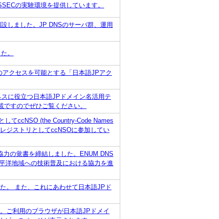
DNSSECの実験環境を提供しています。
s.jp/)を開設しました。JP DNSのサーバ群、運用
した。
へのアクセスを可能とする「日本語JPアク
ジネスに役立つ日本語JPドメイン名活用テ
満載ですのでぜひご覧ください。
SO (the Country-Code Names
は、.JPのレジストリとしてccNSOに参加してい
る協力の覚書を締結しました。ENUM DNS
太平洋地域への技術普及における協力を進
した。 また、これにあわせて日本語JPド
す。ご利用のブラウザが日本語JPドメイ