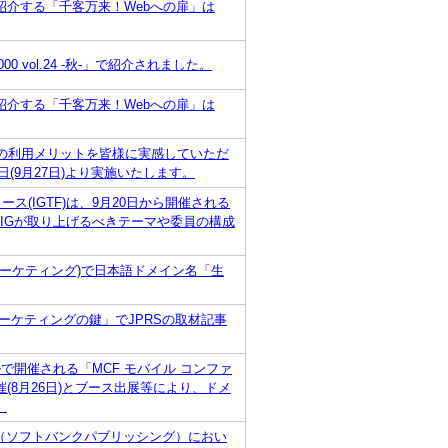
介する「千客万来！Webへの扉」は
0 vol.24 -秋-」で紹介されました。
介する「千客万来！Webへの扉」は
ン名の利用メリットを皆様に実感していただ
(9月27日)より実施いたします。
(IGTF)は、9月20日から開催される
GIGが取り上げるべきテーマや委員の構成
マーケティング)で日本語ドメイン名「生
ーケティングの鍵」でJPRSの取材記事
ールで開催される「MCF モバイル コンファ
ー開催(8月26日)とブース出展等により、ドメ
。
-夏-」（ソフトバンクパブリッシング）におい