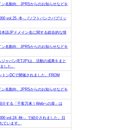
イン名動向、JPRSからのお知らせなどを
0 vol.25 -冬-」(ソフトバンクパブリッ
日本語JPドメイン名に関する総合的な情
イン名動向、JPRSからのお知らせなどを
ジャパン(ETJP)は、活動の成果をまと
しました。
てワシントンDCで開催されました。FROM
イン名動向、JPRSからのお知らせなどを
介する「千客万来！Webへの扉」は
00 vol.24 -秋-」で紹介されました。日
れています。