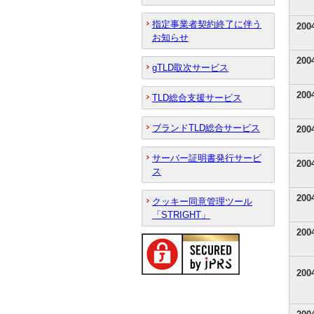
指定事業者契約終了に伴う
20
お知らせ
20
gTLD取次サービス
20
TLD総合支援サービス
ブランドTLD総合サービス
20
サーバー証明書発行サービ
20
ス
20
クッキー同意管理ツール
「STRIGHT」
20
20