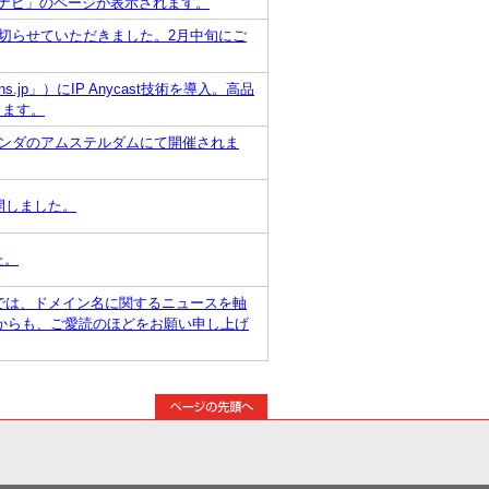
Pナビ」のページが表示されます。
め切らせていただきました。2月中旬にご
ns.jp」）にIP Anycast技術を導入。高品
します。
gがオランダのアムステルダムにて開催されま
開しました。
た。
Sでは、ドメイン名に関するニュースを軸
からも、ご愛読のほどをお願い申し上げ