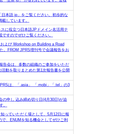
「生茶.jp」 が使われています。皆様
「日本語.jp」をご覧ください。初歩的な
満載しています。
ジネスに役立つ日本語JPドメイン名活用テ
満載ですのでぜひご覧ください。
び Workshop on Building a Road
されました。FROM JPRS増刊号で会議報告をお
第1次報告会は、多数の組織のご参加をいただ
の活動を取りまとめた第1次報告書を公開
、「.asia」 「.mobi」「.tel」の3
1次報告会の申し 込み締め切り日(4月30日)が迫
す。
の活動を広く知っていただく場として、5月12日に報
で、ENUMを知る機会としてぜひご利