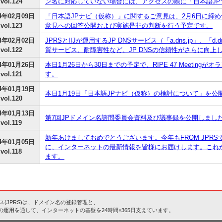
vol.124
ン名に対応していない場合には、アクセスの際に「日本語J
04年02月09日
「日本語JPナビ（仮称）」に関するご意見は、2月6日に締
vol.123
意見への回答公開および実施是非の判断を行う予定です。
04年02月02日
JPRSとIIJが運用するJP DNSサービス（「a.dns.jp」、「d.d
vol.122
質サービス、耐障害性など、JP DNSの信頼性がさらに向上
04年01月26日
本日1月26日から30日までの予定で、RIPE 47 Meetin
vol.121
す。
04年01月19日
本日1月19日「日本語JPナビ（仮称）の検討について」を公
vol.120
04年01月13日
第7回JPドメイン名諮問委員会資料及び議事録を公開しまし
vol.119
新年あけましておめでとうございます。今年もFROM JPR
04年01月05日
に、インターネットの最新情報を皆様にお届けします。これ
vol.118
ます。
(JPRS)は、ドメイン名の登録管理と、
)の運用を通して、インターネットの基盤を24時間×365日支えています。