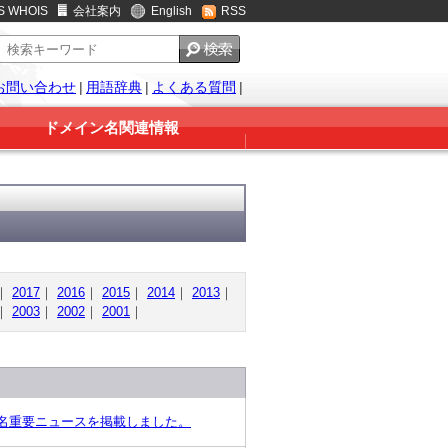
S WHOIS
会社案内
English
RSS
お問い合わせ
|
用語辞典
|
よくある質問
|
ドメイン名関連情報
｜
2017
｜
2016
｜
2015
｜
2014
｜
2013
｜
｜
2003
｜
2002
｜
2001
｜
ン名重要ニュースを掲載しました。