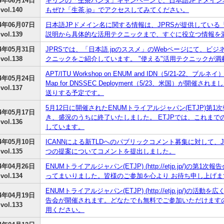
04年06月14日
キリンの「生茶パンダ」キャンペーンで、日本語JPドメイン名
vol.140
もぜひ「生茶.jp」でアクセスしてみてください。
04年06月07日
日本語JPドメイン名に関する情報は、JPRSが提供している
vol.139
説明から具体的な活用テクニックまで、すぐに役立つ情報を
04年05月31日
JPRSでは、「日本語.jpのススメ」のWebページにて、ビ
vol.138
クニックをご紹介しています。 "使える"活用テクニックが
APT/ITU Workshop on ENUM and IDN（5/21-22、ブルネイ）およ
04年05月24日
Map for DNSSEC Deployment（5/23、米国）が開催
vol.137
送りする予定です。
5月12日に開催されたENUMトライアルジャパン(ETJP)
04年05月17日
き、盛況のうちに終了いたしました。 ETJPでは、これまで
vol.136
しています。
04年05月10日
ICANNによる新TLDへのパブリックコメント募集に対して、JPRSは
vol.135
つの提案についてコメントを提出しました。
04年04月26日
ENUMトライアルジャパン(ETJP) (http://etjp.jp/)の第
vol.134
ってまいりました。皆様のご参加を心より お待ち申し上げま
ENUMトライアルジャパン(ETJP) (http://etjp.jp/)
04年04月19日
告会が開催されます。どなたでも無料でご参加いただけますの
vol.133
用ください。