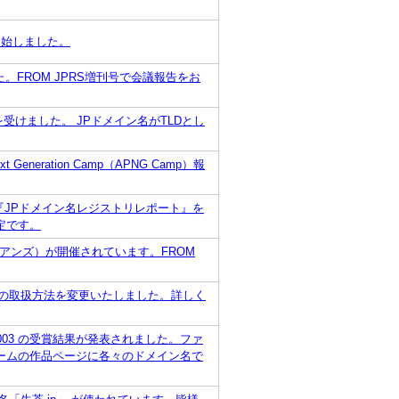
載を開始しました。
た。FROM JPRS増刊号で会議報告をお
を受けました。 JPドメイン名がTLDとし
eneration Camp（APNG Camp）報
『JPドメイン名レジストリレポート』を
定です。
7/2～7/5、ケアンズ）が開催されています。FROM
ン名の取扱方法を変更いたしました。詳しく
N 2003 の受賞結果が発表されました。ファ
チームの作品ページに各々のドメイン名で