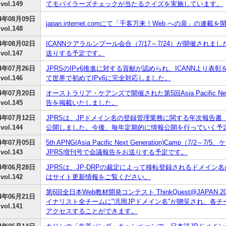
vol.149
てモバイラーズチェックが当たるクイズを実施しています。
04年08月09日
japan.internet.comにて「千客万来！Web への扉」の連
vol.148
04年08月02日
ICANNクアラルンプール会合（7/17～7/24）が開催されまし
vol.147
送りする予定です。
04年07月26日
JPRSのIPv6推進に対する貢献が認められ、ICANNより表彰
vol.146
て世界で初めてIPv6に完全対応しました。
04年07月20日
オーストラリア・ケアンズで開催された第5回Asia Pacific Next G
vol.145
告を掲載いたしました。
04年07月12日
JPRSは、JPドメイン名の登録管理業務に関する年次報告書
vol.144
公開しました。今後、毎年定期的に情報公開を行っていく予
04年07月05日
5th APNG(Asia Pacific Next Generation)Camp（
vol.143
JPRS増刊号で会議報告をお送りする予定です。
04年06月28日
JPRSは、JP-DRPの裁定によって移転登録されるドメイ
vol.142
はサイト更新情報をご覧ください。
第6回全日本Web教材開発コンテスト ThinkQuest@JAPA
04年06月21日
イナリスト全チームに"汎用JPドメイン名"が贈呈され、各
vol.141
アクセスすることができます。