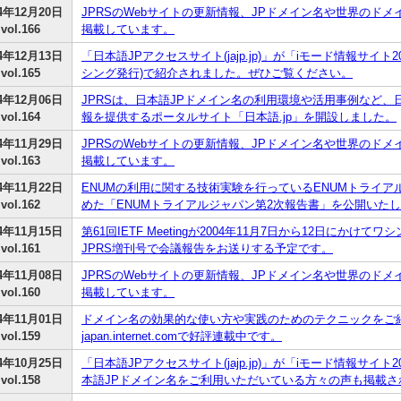
04年12月20日
JPRSのWebサイトの更新情報、JPドメイン名や世界のドメ
vol.166
掲載しています。
04年12月13日
「日本語JPアクセスサイト(jajp.jp)」が「iモード情報サイト200
vol.165
シング発行)で紹介されました。ぜひご覧ください。
04年12月06日
JPRSは、日本語JPドメイン名の利用環境や活用事例など、
vol.164
報を提供するポータルサイト「日本語.jp」を開設しました。
04年11月29日
JPRSのWebサイトの更新情報、JPドメイン名や世界のドメ
vol.163
掲載しています。
04年11月22日
ENUMの利用に関する技術実験を行っているENUMトライアル
vol.162
めた「ENUMトライアルジャパン第2次報告書」を公開いた
04年11月15日
第61回IETF Meetingが2004年11月7日から12日にかけ
vol.161
JPRS増刊号で会議報告をお送りする予定です。
04年11月08日
JPRSのWebサイトの更新情報、JPドメイン名や世界のドメ
vol.160
掲載しています。
04年11月01日
ドメイン名の効果的な使い方や実践のためのテクニックをご紹
vol.159
japan.internet.comで好評連載中です。
04年10月25日
「日本語JPアクセスサイト(jajp.jp)」が「iモード情報サイト20
vol.158
本語JPドメイン名をご利用いただいている方々の声も掲載さ