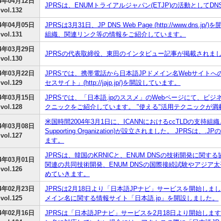
04年04月12日
JPRSは、ENUMトライアルジャパン(ETJP)の活動として
vol.132
04年04月05日
JPRSは3月31日、JP DNS Web Page (http://www.dn
vol.131
組織、関連リンク等の情報をご紹介しています。
04年03月29日
JPRSの代表取締役、東田のインタビュー記事が掲載されま
vol.130
04年03月22日
JPRSでは、携帯電話から日本語JPドメイン名Webサイト
vol.129
セスサイト」(http://jajp.jp/)を開設しています。
04年03月15日
JPRSでは、「日本語.jpのススメ」のWebページにて、ビ
vol.128
クニックをご紹介しています。 "使える"活用テクニックが
米国時間2004年3月1日に、ICANNにおけるccTLDの支持組織としてccN
04年03月08日
Supporting Organization)が設立されました。 JPRS
vol.127
ます。
JPRSは、韓国のKRNICと、ENUM DNSの技術開発に関す
04年03月01日
関連の共同技術開発、ENUM DNSの国際接続試験やアジア
vol.126
めていきます。
04年02月23日
JPRSは2月18日より「日本語JPナビ」サービスを開始しま
vol.125
メイン名に関する情報サイト「日本語.jp」を開設しました。
04年02月16日
JPRSは「日本語JPナビ」サービスを2月18日より開始しま