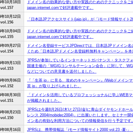
04年10月18日
ドメイン名の効果的な使い方や実践のためのテクニックをご紹
vol.157
japan.internet.comで好評連載中です。
04年10月12日
「日本語JPアクセスサイト(jajp.jp)」が「iモード情報サイト200
vol.156
04年10月04日
ドメイン名の効果的な使い方や実践のためのテクニックをご紹
vol.155
japan.internet.comで好評連載中です。
04年09月27日
ドメイン名登録サービスJPDirectでは、日本語JPドメイ
vol.154
くため「日本語JPドメイン名登録料無料キャンペーン」を本日
JPRSが参加しているインターネットガバナンス・タスクフォース
04年09月13日
国連主催の「WGIGコンサルテーション会合」に対して、W
vol.153
などについての意見書を送付しました。
04年09月06日
『「生茶.jp」に見る、攻めのキャンペーン』(Webドメイン
vol.152
茶.jp」が取り上げられました。
04年08月30日
「ドメインを活用しているプロフェッショナルに学ぶWEBマ
vol.151
が掲載されました。
JPRSは今週8月26日(木)と27日(金)に青山ダイヤモンドホ
04年08月23日
レンス 2004(mobidec2004)」に出展いたします。セミナ
vol.150
イン名の有効な利用方法についての情報発信を行う予定です
04年08月16日
JPRSは、携帯情報誌「iモード情報サイト2000 vol.23 