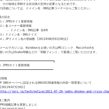
、その地域を管轄する自治体の支持が必要となるためです。

の詳細については、ドメイン名・DNS記事コーナーからご覧ください。

週の目次

１）JPRSサイト更新情報

２）各コーナー最新情報

　　 - ドメイン名・DNS記事 全6件

３）ドメイン名・DNSクイズ

４）JPドメイン名の登録数 [2011年08月01日時点]

メールマガジンは、Windowsをお使いの方はMSゴシック、Macintoshを

使いの方はOsaka等幅などの「等幅フォント」で最適にご覧いただけます。

━━━━━━━━━━━━━━━━━━━━━━━━━━━━━━━━┓

）JPRSサイト更新情報

━━━━━━━━━━━━━━━━━━━━━━━━━━━━━━━━

術情報

JP DNSサーバーに設定されるDNSSEC関連情報の内容一部変更について

2011年07月29日]

http://jprs.jp/tech/notice/2011-07-29-jpdns-dnskey-and-rrsig-cha
種ご案内

JPRS掲載記事を更新しました
