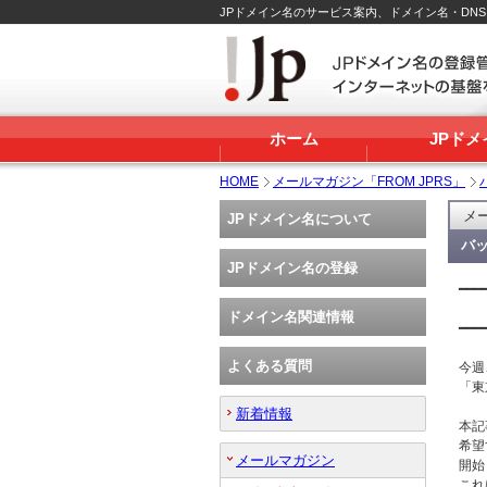
JPドメイン名のサービス案内、ドメイン名・DN
ホーム
JPド
HOME
メールマガジン「FROM JPRS」
メー
JPドメイン名について
バッ
JPドメイン名の登録
━━━
 　　
ドメイン名関連情報
━━━
よくある質問
今週
「東
新着情報
本記
希望
メールマガジン
開始
これ