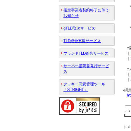
　　
指定事業者契約終了に伴う
　　
お知らせ
　　
　　
gTLD取次サービス
　　
　　｜
TLD総合支援サービス
　○
ブランドTLD総合サービス
　｜
　｜S
サーバー証明書発行サービ
　○
ス
　｜
　｜I
クッキー同意管理ツール
「STRIGHT」
◎最
ht
 ━━
（３
┗━━
ドメ