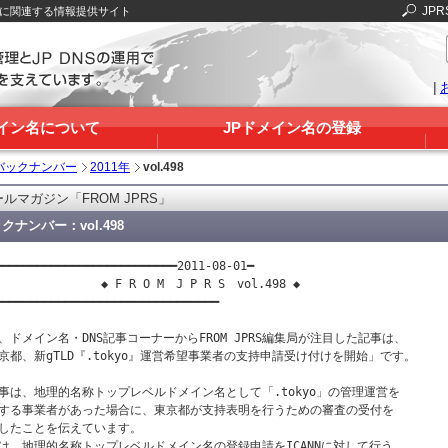
JPR
Sに関連する情報提供サイト
|
メイン名について
JPドメイン名の登録
バックナンバー
2011年
vol.498
ルマガジン「FROM JPRS」
クナンバー：vol.498
━━━━━━━━━━━━━━━━━━━━━━━━━━2011-08-01━

　　　　　　　　◆ F R O M　J P R S　vol.498 ◆

━━━━━━━━━━━━━━━━━━━━━━━━━━━━━━━━

、ドメイン名・DNS記事コーナーからFROM JPRS編集局が注目した記事は、

京都、新gTLD『.tokyo』運営希望事業者の支持申請受け付けを開始」です。

事は、地理的名称トップレベルドメイン名として「.tokyo」の管理運営を

する事業者があった場合に、東京都が支持表明を行うための審査の受付を

したことを伝えています。

は、地理的名称トップレベルドメイン名の登録申請をICANNに対して行う
