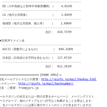
-----------------------------------------------

　ED（小中高校など初等中等教育機関）｜    4,653件

-----------------------------------------------

　LG（地方公共団体）　　　　　　　　｜    1,843件

-----------------------------------------------

　地域型（地方公共団体、個人等）　　｜    2,606件

-----------------------------------------------

　　　　　　　　　　　　　　　　合計：  410,737件

▼汎用JPドメイン名

-----------------------------------------------

　ASCII（英数字によるもの）　　　　 ｜  694,320件

-----------------------------------------------

　日本語（日本語の文字列を含むもの）｜  117,971件

-----------------------------------------------

　　　　　　　　　　　　　　　　合計：  812,291件

━━━━━━━━━━━━━━━━━━━━━━━━【FROM JPRS】━

信先メールアドレスなどの変更：
http://jpinfo.jp/mail/henkou.html
ックナンバー：
http://jpinfo.jp/mail/backnumber/
見・ご要望：from@jprs.jp

ールマガジンの全文または一部の文章をホームページ、メーリングリスト、

ースグループ、他のメディアなどへ許可なく転載することを禁止します。

、当メールマガジンには第三者のサイトへのリンクが含まれていますが、
