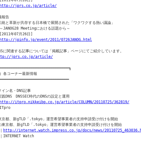
2011年07月28日]

http://jprs.co.jp/article/
議報告

伝統と革新が共存する日本橋で展開された「ワクワクする熱い議論」

～JANOG28 Meetingにおける話題から～

2011年07月26日]

http://jpinfo.jp/event/2011/0726JANOG.html
PRSに関連する記事については「掲載記事」ページにてご紹介しています。

tp://jprs.co.jp/article/
━━━━━━━━━━━━━━━━━━━━━━━━━━━━━━━━┓

）各コーナー最新情報

━━━━━━━━━━━━━━━━━━━━━━━━━━━━━━━━

メイン名・DNS記事

実践DNS　DNSSEC時代のDNSの設定と運用

http://itpro.nikkeibp.co.jp/article/COLUMN/20110725/362819/
Tpro

東京都、新gTLD「.tokyo」運営希望事業者の支持申請受け付けを開始

○東京都、新gTLD「.tokyo」運営希望事業者の支持申請受け付けを開始

｜
http://internet.watch.impress.co.jp/docs/news/20110725_463036.
INTERNET Watch
