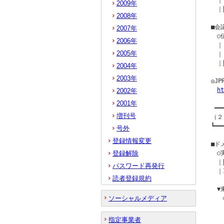
　｜[
2009年
　｜
2008年
■会
2007年
　○
2006年
　｜
2005年
　｜[
　｜
2004年
2003年
◎J
ht
2002年
2001年
 ━━
増刊号
（２
┗━━
号外
登録情報変更
■ド
登録解除
　○
　｜
パスワード再発行
　｜I
読者登録規約
　▼
ソーシャルメディア
　　
　　
　　｜
指定事業者