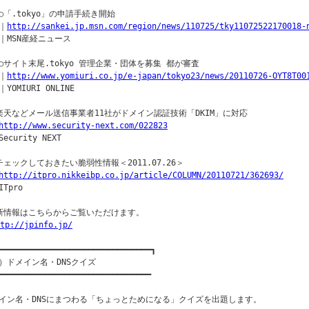
○「.tokyo」の申請手続き開始

｜
http://sankei.jp.msn.com/region/news/110725/tky11072522170018-
｜MSN産経ニュース

○サイト末尾.tokyo 管理企業・団体を募集 都が審査

｜
http://www.yomiuri.co.jp/e-japan/tokyo23/news/20110726-OYT8T00
YOMIURI ONLINE

楽天などメール送信事業者11社がドメイン認証技術「DKIM」に対応

http://www.security-next.com/022823
ecurity NEXT

チェックしておきたい脆弱性情報＜2011.07.26＞ 

http://itpro.nikkeibp.co.jp/article/COLUMN/20110721/362693/
Tpro

新情報はこちらからご覧いただけます。

tp://jpinfo.jp/
━━━━━━━━━━━━━━━━━━━━━━━━━━━━━━━━┓

）ドメイン名・DNSクイズ

━━━━━━━━━━━━━━━━━━━━━━━━━━━━━━━━

イン名・DNSにまつわる「ちょっとためになる」クイズを出題します。
