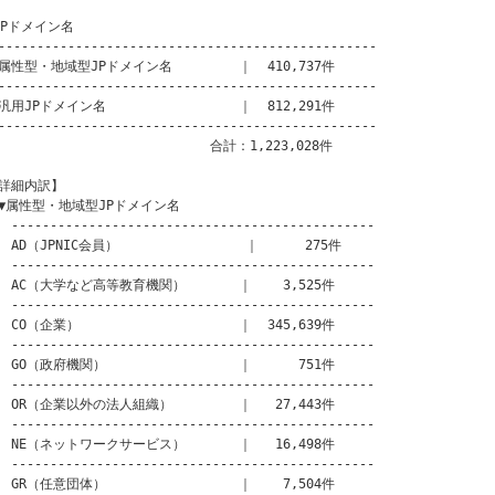
JPドメイン名

------------------------------------------------

属性型・地域型JPドメイン名　　　　　｜  410,737件

------------------------------------------------

汎用JPドメイン名　　　　　　　　　　｜  812,291件

------------------------------------------------

　　　　　　　　　　　　　　　　合計：1,223,028件

詳細内訳】

▼属性型・地域型JPドメイン名

-----------------------------------------------

　AD（JPNIC会員）　　　　　　　　　 ｜      275件

-----------------------------------------------

　AC（大学など高等教育機関）　　　　｜    3,525件

-----------------------------------------------

　CO（企業）　　　　　　　　　　　　｜  345,639件

-----------------------------------------------

　GO（政府機関）　　　　　　　　　　｜      751件

-----------------------------------------------

　OR（企業以外の法人組織）　　　　　｜   27,443件

-----------------------------------------------

　NE（ネットワークサービス）　　　　｜   16,498件

-----------------------------------------------

　GR（任意団体）　　　　　　　　　　｜    7,504件
