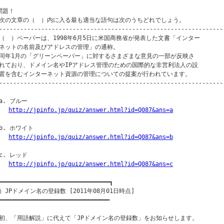
問題！

次の文章の（　）内に入る最も適当な語句は次のうちどれでしょう。

----------------------------------------------------------------
（　）ペーパーは、1998年6月5日に米国商務省が発表した文書「インター

ネットの名前及びアドレスの管理」の通称。

同年1月の「グリーンペーパー」に対するさまざまな意見の一部が反映さ

れており、ドメイン名やIPアドレス管理のための国際的な非営利法人の設

置を含むインターネット資源の管理についての提案が行われています。

----------------------------------------------------------------
a. ブルー

http://jpinfo.jp/quiz/answer.html?id=Q087&ans=a
b. ホワイト

http://jpinfo.jp/quiz/answer.html?id=Q087&ans=b
c. レッド

http://jpinfo.jp/quiz/answer.html?id=Q087&ans=c
━━━━━━━━━━━━━━━━━━━━━━━━━━━━━━━━┓

）JPドメイン名の登録数 [2011年08月01日時点]

━━━━━━━━━━━━━━━━━━━━━━━━━━━━━━━━

初、「用語解説」に代えて「JPドメイン名の登録数」をお知らせします。
