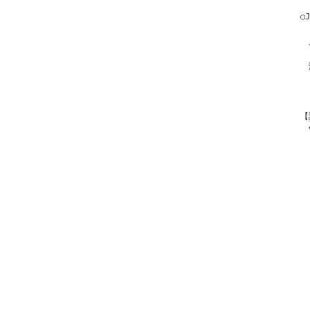
　○
　　-
　　
　　-
　　
　　-
　　
　【
　　
　　　
　　
　　　
　　
　　　
　　
　　　
　　
　　　
　　
　　　
　　
　　　
　　