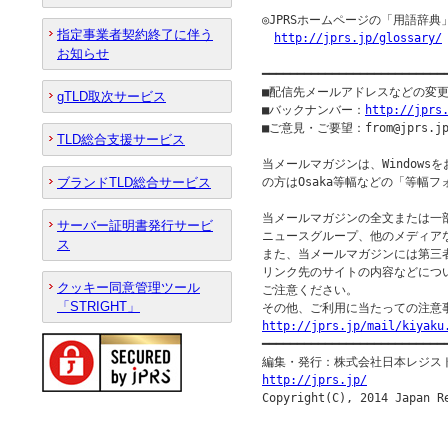
◎JPRSホームページの「用語辞典
指定事業者契約終了に伴う
http://jprs.jp/glossary/
お知らせ
━━━━━━━━━━━━━━━━━━━━━━━━━━
■配信先メールアドレスなどの変
gTLD取次サービス
■バックナンバー：
http://jprs
■ご意見・ご要望：from@jprs.jp
TLD総合支援サービス
当メールマガジンは、Windowsをお
ブランドTLD総合サービス
の方はOsaka等幅などの「等幅
当メールマガジンの全文または一
サーバー証明書発行サービ
ニュースグループ、他のメディア
ス
また、当メールマガジンには第三
リンク先のサイトの内容などについ
クッキー同意管理ツール
ご注意ください。

「STRIGHT」
http://jprs.jp/mail/kiyaku

━━━━━━━━━━━━━━━━━━━━━━━━━━━
http://jprs.jp/

Copyright(C), 2014 Japan R