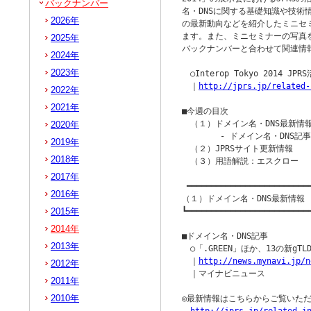
バックナンバー
名・DNSに関する基礎知識や技術情
2026年
の最新動向などを紹介したミニセ
ます。また、ミニセミナーの写真を
2025年
バックナンバーと合わせて関連情報
2024年
2023年
　○Interop Tokyo 2014 JPR
　｜
http://jprs.jp/related-
2022年
2021年
■今週の目次

　（１）ドメイン名・DNS最新情報
2020年
　　　　 - ドメイン名・DNS記事 
2019年
　（２）JPRSサイト更新情報

2018年
　（３）用語解説：エスクロー

2017年
 ━━━━━━━━━━━━━━━━━━━━━━━━━━
2016年
（１）ドメイン名・DNS最新情報

2015年
┗━━━━━━━━━━━━━━━━━━━━━━━━━━
2014年
■ドメイン名・DNS記事

2013年
　○「.GREEN」ほか、13の新gTL
　｜
http://news.mynavi.jp/n
2012年
　｜マイナビニュース

2011年
2010年
◎最新情報はこちらからご覧いただ