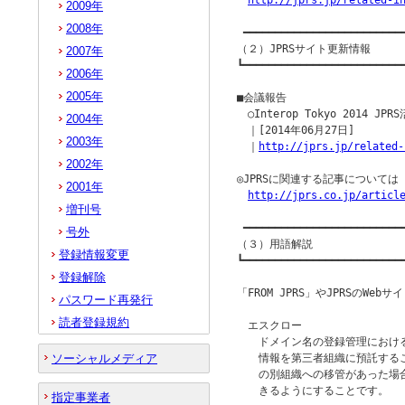
http://jprs.jp/related-i
2009年
2008年
 ━━━━━━━━━━━━━━━━━━━━━━━━━━
（２）JPRSサイト更新情報

2007年
┗━━━━━━━━━━━━━━━━━━━━━━━━━━
2006年
2005年
■会議報告

　○Interop Tokyo 2014 JPR
2004年
　｜[2014年06月27日]

2003年
　｜
http://jprs.jp/related-
2002年
◎JPRSに関連する記事について
2001年
http://jprs.co.jp/articl
増刊号
 ━━━━━━━━━━━━━━━━━━━━━━━━━━
号外
（３）用語解説

登録情報変更
┗━━━━━━━━━━━━━━━━━━━━━━━━━━
登録解除
「FROM JPRS」やJPRSのW
パスワード再発行
読者登録規約
　エスクロー

　　ドメイン名の登録管理におけ
ソーシャルメディア
　　情報を第三者組織に預託する
　　の別組織への移管があった場
　　きるようにすることです。

指定事業者