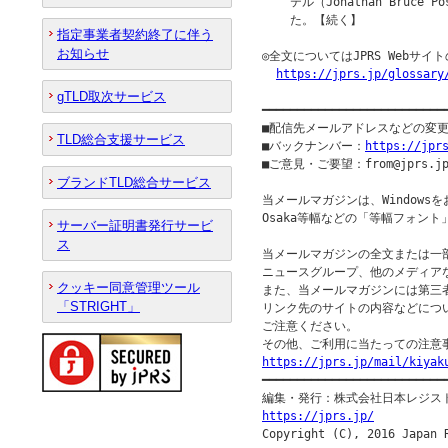
    テル（Jonathan Bruc
    た。【続く】

指定事業者契約終了に伴う
お知らせ
◎全文についてはJPRS Webサ
https://jprs.jp/glossary
gTLD取次サービス
━━━━━━━━━━━━━━━━━━━━━━━━━━
■配信先メールアドレスなどの変
TLD総合支援サービス
■バックナンバー：
https://jpr
■ご意見・ご要望：from@jprs.jp
ブランドTLD総合サービス
当メールマガジンは、Windowsを
Osaka等幅などの「等幅フォント
サーバー証明書発行サービ
ス
当メールマガジンの全文または一部
ニュースグループ、他のメディア
クッキー同意管理ツール
また、当メールマガジンには第三
「STRIGHT」
リンク先のサイトの内容などについ
ご注意ください。

https://jprs.jp/mail/kiyak

━━━━━━━━━━━━━━━━━━━━━━━━━━━
https://jprs.jp/