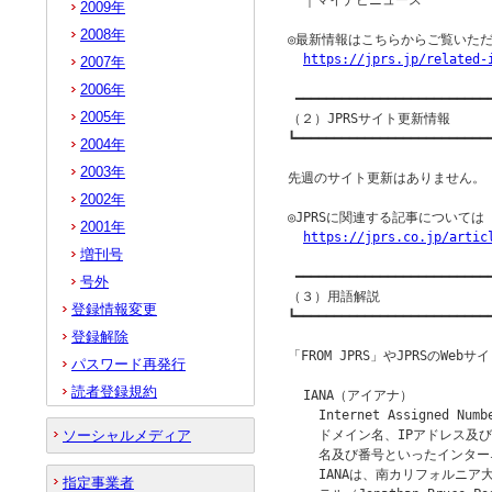
  ｜マイナビニュース

2009年
2008年
◎最新情報はこちらからご覧いただ
https://jprs.jp/related-
2007年
2006年
 ━━━━━━━━━━━━━━━━━━━━━━━━━━
2005年
（２）JPRSサイト更新情報

┗━━━━━━━━━━━━━━━━━━━━━━━━━━
2004年
2003年
先週のサイト更新はありません。

2002年
◎JPRSに関連する記事について
2001年
https://jprs.co.jp/artic
増刊号
 ━━━━━━━━━━━━━━━━━━━━━━━━━━
号外
（３）用語解説

登録情報変更
┗━━━━━━━━━━━━━━━━━━━━━━━━━━
登録解除
「FROM JPRS」やJPRSのW
パスワード再発行
読者登録規約
  IANA（アイアナ）

    Internet Assigned Num
ソーシャルメディア
    ドメイン名、IPアドレス及
    名及び番号といったインタ
    IANAは、南カリフォルニ
指定事業者