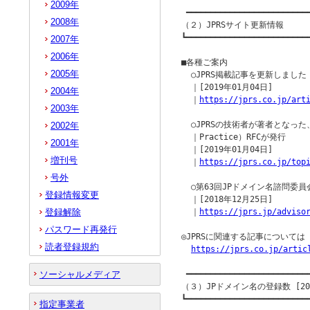
2009年
 ━━━━━━━━━━━━━━━━━━━━━━━━━━
2008年
（２）JPRSサイト更新情報

┗━━━━━━━━━━━━━━━━━━━━━━━━━━
2007年
2006年
■各種ご案内

2005年
  ○JPRS掲載記事を更新しました

  ｜[2019年01月04日]

2004年
  ｜
https://jprs.co.jp/art
2003年
  ○JPRSの技術者が著者となった、
2002年
  ｜Practice）RFCが発行

2001年
  ｜[2019年01月04日]

増刊号
  ｜
https://jprs.co.jp/top
号外
  ○第63回JPドメイン名諮問委
登録情報変更
  ｜[2018年12月25日]

登録解除
  ｜
https://jprs.jp/adviso
パスワード再発行
◎JPRSに関連する記事について
読者登録規約
https://jprs.co.jp/artic
ソーシャルメディア
 ━━━━━━━━━━━━━━━━━━━━━━━━━━
（３）JPドメイン名の登録数 [201
┗━━━━━━━━━━━━━━━━━━━━━━━━━━
指定事業者