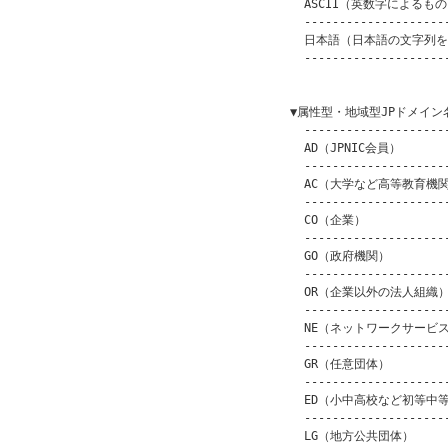
      ASCII（英数字によるもの） 
      ---------------------
      日本語（日本語の文字列を含
      ---------------------
                         
    ▼属性型・地域型JPドメイン名
      ---------------------
      AD（JPNIC会員）       
      ---------------------
      AC（大学など高等教育機関） 
      ---------------------
      CO（企業）            
      ---------------------
      GO（政府機関）          
      ---------------------
      OR（企業以外の法人組織）   
      ---------------------
      NE（ネットワークサービス） 
      ---------------------
      GR（任意団体）          
      ---------------------
      ED（小中高校など初等中等
      ---------------------
      LG（地方公共団体）       