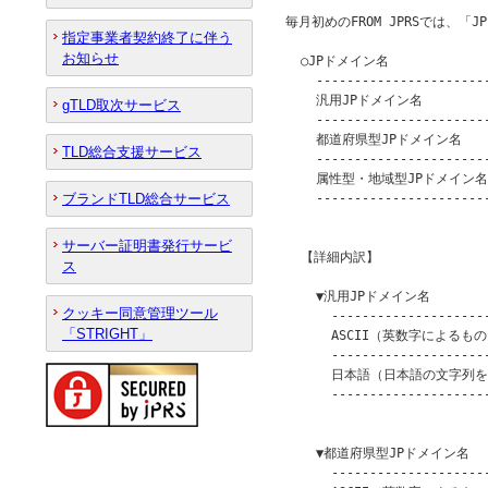
毎月初めのFROM JPRSでは、「
指定事業者契約終了に伴う
お知らせ
  ○JPドメイン名

    -----------------------
    汎用JPドメイン名          
gTLD取次サービス
    -----------------------
    都道府県型JPドメイン名      
TLD総合支援サービス
    -----------------------
    属性型・地域型JPドメイン名   
ブランドTLD総合サービス
    -----------------------
                         
サーバー証明書発行サービ
  【詳細内訳】

ス
    ▼汎用JPドメイン名

クッキー同意管理ツール
      ---------------------
「STRIGHT」
      ASCII（英数字によるもの） 
      ---------------------
      日本語（日本語の文字列を含
      ---------------------
                         
    ▼都道府県型JPドメイン名

      ---------------------