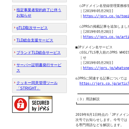
  ○JPドメイン名登録管理業務
指定事業者契約終了に伴う
  ｜[2019年05月29日]

お知らせ
  ｜
https://jprs.co.jp/top
  ○JPRSの掲載記事を追加しました
gTLD取次サービス
  ｜[2019年05月28日]

  ｜
https://jprs.co.jp/art
TLD総合支援サービス
■JPドメイン名サービス

ブランドTLD総合サービス
  ○SSL/TLS導入前のJPRS W
  ｜せ

  ｜[2019年05月29日]

サーバー証明書発行サービ
  ｜
https://jprs.jp/whatsn
ス
◎JPRSに関連する記事について
クッキー同意管理ツール
https://jprs.co.jp/artic
「STRIGHT」
 ━━━━━━━━━━━━━━━━━━━━━━━━━━
（３）用語解説

┗━━━━━━━━━━━━━━━━━━━━━━━━━━
2019年6月1日時点の「JPドメ
次号でお知らせします。今号では「FR
る専門用語などを解説します。
