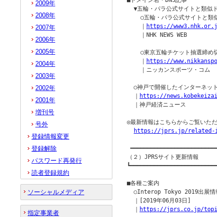
■ドメイン名・DNS記事

2009年
  ▼五輪・パラ公式サイトと類似ド
2008年
    ○五輪・パラ公式サイトと類似
    ｜
https://www3.nhk.or.
2007年
    ｜NHK NEWS WEB

2006年
2005年
    ○東京五輪チケット抽選締め
    ｜
https://www.nikkansp
2004年
    ｜ニッカンスポーツ・コム

2003年
  ○神戸で開催したインターネット
2002年
  ｜
https://news.kobekeiza
2001年
  ｜神戸経済ニュース

増刊号
◎最新情報はこちらからご覧いただ
号外
https://jprs.jp/related-
登録情報変更
登録解除
 ━━━━━━━━━━━━━━━━━━━━━━━━━━
（２）JPRSサイト更新情報

パスワード再発行
┗━━━━━━━━━━━━━━━━━━━━━━━━━━
読者登録規約
■各種ご案内

ソーシャルメディア
  ○Interop Tokyo 2019出展情
  ｜[2019年06月03日]

  ｜
https://jprs.co.jp/top
指定事業者