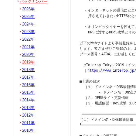
バックナンバー
2026年
  ・インターネットの通信に安全を
    押さえておきたいHTTPS化
2025年
2024年
  ・オリンピックイヤーを控えて
2023年
    DNSに対するDDoS攻撃とその
2022年
以下のWebサイトより事前登録を
2021年
ります。皆さまぜひご登録の上、JP
ブース番号：4Z04）にお越しくだ
2020年
2019年
  ○Interop Tokyo 2019（
2018年
  ｜
https://www.interop.jp
2017年
■今週の目次

2016年
  （１）ドメイン名・DNS最新情報
2015年
         - ドメイン名・DNS記
  （２）JPRSサイト更新情報

2014年
  （３）用語解説：DoS攻撃（DDo
2013年
 ━━━━━━━━━━━━━━━━━━━━━━━━━━
2012年
（１）ドメイン名・DNS最新情報

2011年
┗━━━━━━━━━━━━━━━━━━━━━━━━━━
2010年