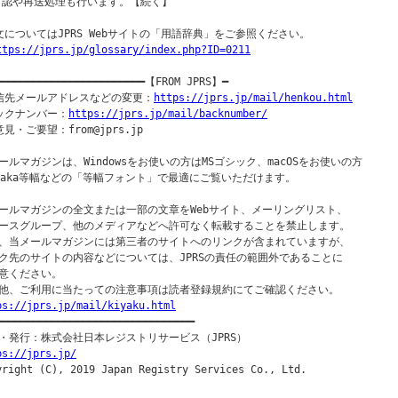
  認や再送処理も行います。【続く】

文についてはJPRS Webサイトの「用語辞典」をご参照ください。

ttps://jprs.jp/glossary/index.php?ID=0211
━━━━━━━━━━━━━━━━━━━━━━━━【FROM JPRS】━

信先メールアドレスなどの変更：
https://jprs.jp/mail/henkou.html
ックナンバー：
https://jprs.jp/mail/backnumber/
見・ご要望：from@jprs.jp

ールマガジンは、Windowsをお使いの方はMSゴシック、macOSをお使いの方

saka等幅などの「等幅フォント」で最適にご覧いただけます。

ールマガジンの全文または一部の文章をWebサイト、メーリングリスト、

ースグループ、他のメディアなどへ許可なく転載することを禁止します。

、当メールマガジンには第三者のサイトへのリンクが含まれていますが、

ク先のサイトの内容などについては、JPRSの責任の範囲外であることに

意ください。

ps://jprs.jp/mail/kiyaku.html
━━━━━━━━━━━━━━━━━━━━━━━━━━━━━━━━━

ps://jprs.jp/