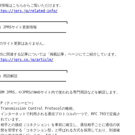
新情報はこちらからご覧いただけます。

ttps://jprs.jp/related-info/
━━━━━━━━━━━━━━━━━━━━━━━━━━━━━━━━┓

）JPRSサイト更新情報

━━━━━━━━━━━━━━━━━━━━━━━━━━━━━━━━

のサイト更新はありません。

PRSに関連する記事については「掲載記事」ページにてご紹介しています。

ttps://jprs.co.jp/article/
━━━━━━━━━━━━━━━━━━━━━━━━━━━━━━━━┓

）用語解説

━━━━━━━━━━━━━━━━━━━━━━━━━━━━━━━━

ROM JPRS」やJPRSのWebサイト内で使われる専門用語などを解説します。

TCP（ティーシーピー）

 Transmission Control Protocolの略称。

  インターネットで利用される通信プロトコルの一つで、RFC 793で定義さ

  れています。

  相手との接続（コネクション）を事前に確立し、通信相手ごとに通信の状

  態を管理する「コネクション型」と呼ばれる方式を採用しており、到達確
