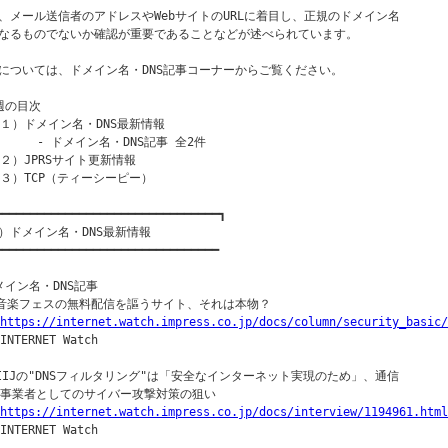
、メール送信者のアドレスやWebサイトのURLに着目し、正規のドメイン名

なるものでないか確認が重要であることなどが述べられています。

については、ドメイン名・DNS記事コーナーからご覧ください。

週の目次

（１）ドメイン名・DNS最新情報

      - ドメイン名・DNS記事 全2件

（２）JPRSサイト更新情報

（３）TCP（ティーシーピー）

━━━━━━━━━━━━━━━━━━━━━━━━━━━━━━━━┓

）ドメイン名・DNS最新情報

━━━━━━━━━━━━━━━━━━━━━━━━━━━━━━━━

メイン名・DNS記事

○音楽フェスの無料配信を謳うサイト、それは本物？

https://internet.watch.impress.co.jp/docs/column/security_basic/
INTERNET Watch

○IIJの"DNSフィルタリング"は「安全なインターネット実現のため」、通信

｜事業者としてのサイバー攻撃対策の狙い

https://internet.watch.impress.co.jp/docs/interview/1194961.html
INTERNET Watch
