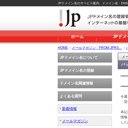
JPドメイン名のサービス案内、ドメイン名・DN
ホーム
JPド
HOME
メールマガジン「FROM JPRS」
メー
JPドメイン名について
バッ
JPドメイン名の登録
━━━
   
ドメイン名関連情報
━━━
よくある質問
今週
「音
新着情報
本記
情報
メールマガジン
した