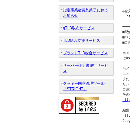
  
指定事業者契約終了に伴う
◎全
お知らせ
h
━━━
gTLD取次サービス
■配
■バ
TLD総合支援サービス
■ご意
ブランドTLD総合サービス
当メ
はO
サーバー証明書発行サービ
当メ
ス
ニュ
また
クッキー同意管理ツール
リン
「STRIGHT」
ご注
htt

━━
htt