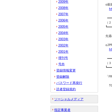
2009年
◎最
2008年
h
2007年
 ━━
2006年
（２
2005年
┗━━
2004年
先週
2003年
◎J
2002年
h
2001年
増刊号
 ━━
（３
号外
┗━━
登録情報変更
登録解除
「F
パスワード再発行
  
読者登録規約
   
  
ソーシャルメディア
  
  
  
指定事業者