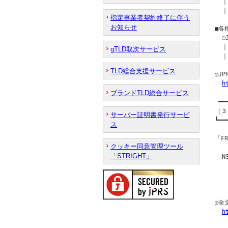
  ｜
  ｜
指定事業者契約終了に伴う
お知らせ
■各
  
  ｜
gTLD取次サービス
  ｜
TLD総合支援サービス
◎J
h
ブランドTLD総合サービス
 ━━
（３
サーバー証明書発行サービ
┗━━
ス
「F
クッキー同意管理ツール
「STRIGHT」
  
  
  
  
◎全
h