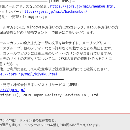
━━━━━━━━━━━━━━━━━━━━━━━━【FROM JPRS】━

信先メールアドレスなどの変更：
https://jprs.jp/mail/henkou.html
ックナンバー：
https://jprs.jp/mail/backnumber/
見・ご要望：from@jprs.jp

ールマガジンは、Windowsをお使いの方はMSゴシック、macOSをお使いの方

saka等幅などの「等幅フォント」で最適にご覧いただけます。

ールマガジンの全文または一部の文章をWebサイト、メーリングリスト、

ースグループ、他のメディアなどへ許可なく転載することを禁止します。

、当メールマガジンには第三者のサイトへのリンクが含まれていますが、

ク先のサイトの内容などについては、JPRSの責任の範囲外であることに

意ください。

ps://jprs.jp/mail/kiyaku.html
━━━━━━━━━━━━━━━━━━━━━━━━━━━━━━━━━

ps://jprs.jp/
(JPRS)は、ドメイン名の登録管理と、
)の運用を通して、インターネットの基盤を24時間×365日支えています。