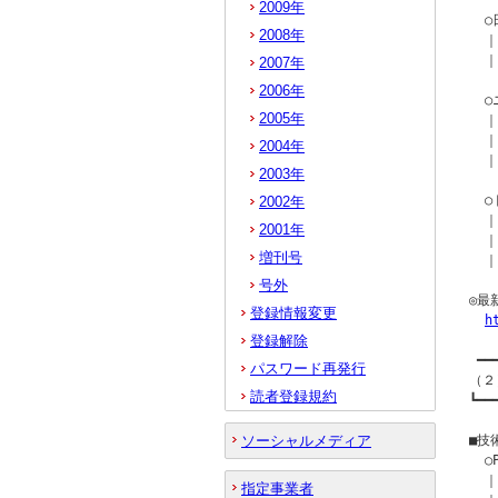
2009年
  
2008年
  ｜
  ｜
2007年
2006年
  
2005年
  
  ｜
2004年
  ｜
2003年
  
2002年
  ｜
2001年
  ｜
増刊号
  ｜
号外
◎最
登録情報変更
h
登録解除
 ━━
パスワード再発行
（２
読者登録規約
┗━━
ソーシャルメディア
■技
  ○
  ｜
指定事業者