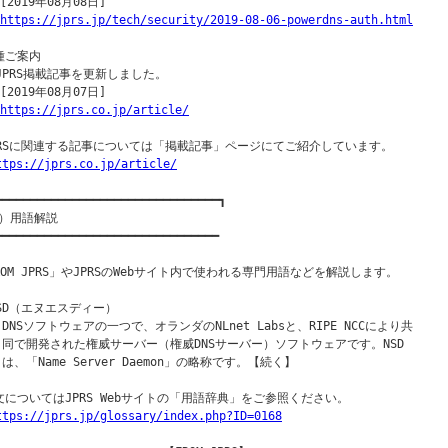
[2019年08月08日]

https://jprs.jp/tech/security/2019-08-06-powerdns-auth.html
種ご案内

○JPRS掲載記事を更新しました。

[2019年08月07日]

https://jprs.co.jp/article/
PRSに関連する記事については「掲載記事」ページにてご紹介しています。

ttps://jprs.co.jp/article/
━━━━━━━━━━━━━━━━━━━━━━━━━━━━━━━━┓

）用語解説

━━━━━━━━━━━━━━━━━━━━━━━━━━━━━━━━

ROM JPRS」やJPRSのWebサイト内で使われる専門用語などを解説します。

NSD（エヌエスディー）

  DNSソフトウェアの一つで、オランダのNLnet Labsと、RIPE NCCにより共

  同で開発された権威サーバー（権威DNSサーバー）ソフトウェアです。NSD

  は、「Name Server Daemon」の略称です。【続く】

文についてはJPRS Webサイトの「用語辞典」をご参照ください。

ttps://jprs.jp/glossary/index.php?ID=0168