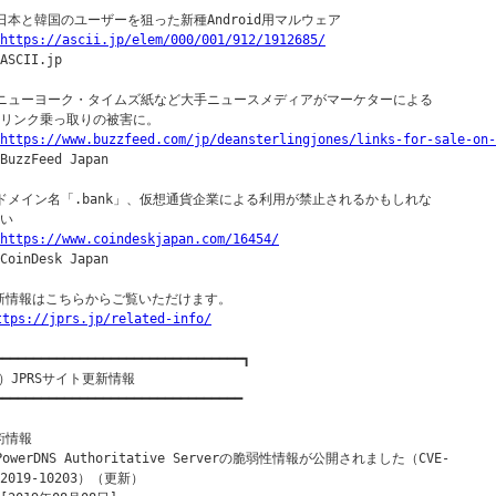
○日本と韓国のユーザーを狙った新種Android用マルウェア

https://ascii.jp/elem/000/001/912/1912685/
ASCII.jp

○ニューヨーク・タイムズ紙など大手ニュースメディアがマーケターによる

｜リンク乗っ取りの被害に。

https://www.buzzfeed.com/jp/deansterlingjones/links-for-sale-on-
BuzzFeed Japan

○ドメイン名「.bank」、仮想通貨企業による利用が禁止されるかもしれな

い

https://www.coindeskjapan.com/16454/
CoinDesk Japan

新情報はこちらからご覧いただけます。

ttps://jprs.jp/related-info/
━━━━━━━━━━━━━━━━━━━━━━━━━━━━━━━━┓

）JPRSサイト更新情報

━━━━━━━━━━━━━━━━━━━━━━━━━━━━━━━━

術情報

PowerDNS Authoritative Serverの脆弱性情報が公開されました（CVE-

2019-10203）（更新）
