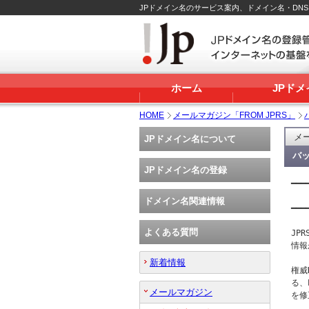
JPドメイン名のサービス案内、ドメイン名・DN
ホーム
JPド
HOME
メールマガジン「FROM JPRS」
メー
JPドメイン名について
バッ
JPドメイン名の登録
━━━
   
ドメイン名関連情報
━━━
よくある質問
JPR
情報
新着情報
権威D
る、
メールマガジン
を修