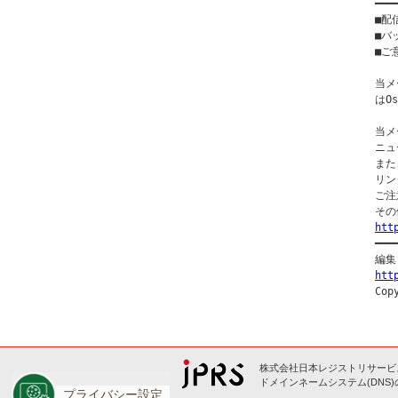
━━━
■配
■バ
■ご意
当メ
はO
当メ
ニュ
また
リン
ご注
htt

━━
htt
株式会社日本レジストリサービス
ドメインネームシステム(DNS
プライバシー設定