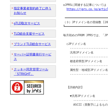
◎JPRSに関連する記事について
指定事業者契約終了に伴う
https://jprs.co.jp/artic
お知らせ
 ━━━━━━━━━━━━━━━━━━━━━━━━━━
（３）JPドメイン名の登録数 [201
gTLD取次サービス
┗━━━━━━━━━━━━━━━━━━━━━━━━━━
TLD総合支援サービス
毎月初めのFROM JPRSでは、「
ブランドTLD総合サービス
  ○JPドメイン名

    -----------------------
    汎用JPドメイン名          
サーバー証明書発行サービ
    -----------------------
ス
    都道府県型JPドメイン名      
    -----------------------
クッキー同意管理ツール
    属性型・地域型JPドメイン名   
「STRIGHT」
    -----------------------
                         
  【詳細内訳】

    ▼汎用JPドメイン名

      ---------------------
      ASCII（英数字によるもの） 