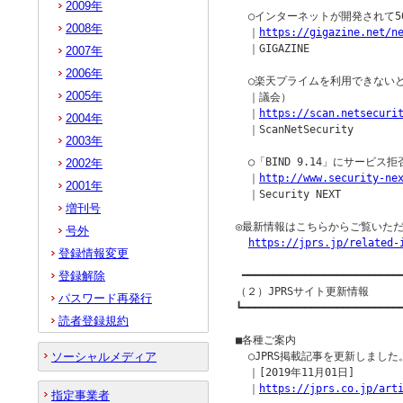
2009年
  ○インターネットが開発されて5
2008年
  ｜
https://gigazine.net/n
  ｜GIGAZINE

2007年
2006年
  ○楽天プライムを利用できない
2005年
  ｜議会）

  ｜
https://scan.netsecuri
2004年
  ｜ScanNetSecurity

2003年
  ○「BIND 9.14」にサービス
2002年
  ｜
http://www.security-ne
2001年
  ｜Security NEXT

増刊号
◎最新情報はこちらからご覧いただ
号外
https://jprs.jp/related-
登録情報変更
登録解除
 ━━━━━━━━━━━━━━━━━━━━━━━━━━
（２）JPRSサイト更新情報

パスワード再発行
┗━━━━━━━━━━━━━━━━━━━━━━━━━━
読者登録規約
■各種ご案内

ソーシャルメディア
  ○JPRS掲載記事を更新しました。
  ｜[2019年11月01日]

  ｜
https://jprs.co.jp/art
指定事業者