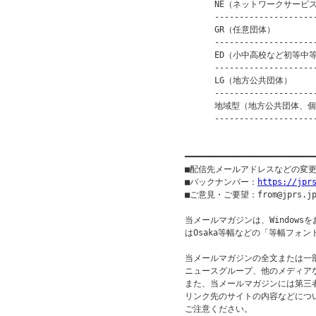
      NE（ネットワークサービス） 
      ---------------------
      GR（任意団体）          
      ---------------------
      ED（小中高校など初等中等
      ---------------------
      LG（地方公共団体）       
      ---------------------
      地域型（地方公共団体、個人等
      ---------------------
                         
━━━━━━━━━━━━━━━━━━━━━━━━━━
■配信先メールアドレスなどの変
■バックナンバー：
https://jpr
■ご意見・ご要望：from@jprs.jp
当メールマガジンは、Windowsを
はOsaka等幅などの「等幅フォン
当メールマガジンの全文または一部
ニュースグループ、他のメディア
また、当メールマガジンには第三
リンク先のサイトの内容などについ
ご注意ください。
