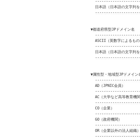
      ---------------------
      日本語（日本語の文字列を含
      ---------------------
                         
    ▼都道府県型JPドメイン名

      ---------------------
      ASCII（英数字によるもの） 
      ---------------------
      日本語（日本語の文字列を含
      ---------------------
                         
    ▼属性型・地域型JPドメイン名
      ---------------------
      AD（JPNIC会員）       
      ---------------------
      AC（大学など高等教育機関） 
      ---------------------
      CO（企業）            
      ---------------------
      GO（政府機関）          
      ---------------------
      OR（企業以外の法人組織）   
      ---------------------