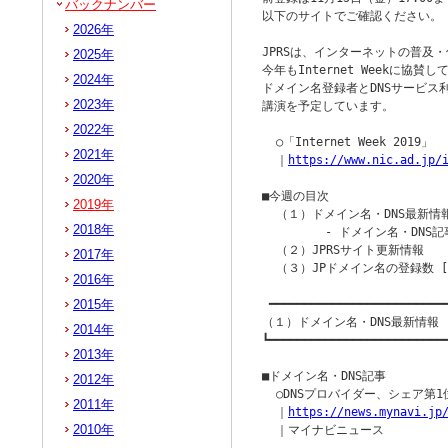
バックナンバー
以下のサイトでご確認ください。

2026年
JPRSは、インターネットの普及
2025年
今年もInternet Weekに協
2024年
ドメイン名登録者とDNSサービス
2023年
講演を予定しています。

2022年
  ○「Internet Week 2019」

2021年
  ｜
https://www.nic.ad.jp/
2020年
■今週の目次

2019年
  （１）ドメイン名・DNS最新情報
2018年
         - ドメイン名・DNS記
  （２）JPRSサイト更新情報

2017年
  （３）JPドメイン名の登録数 [2
2016年
2015年
 ━━━━━━━━━━━━━━━━━━━━━━━━━━
（１）ドメイン名・DNS最新情報

2014年
┗━━━━━━━━━━━━━━━━━━━━━━━━━━
2013年
■ドメイン名・DNS記事

2012年
  ○DNSプロバイダー、シェア第1位
2011年
  ｜
https://news.mynavi.jp
2010年
  ｜マイナビニュース
