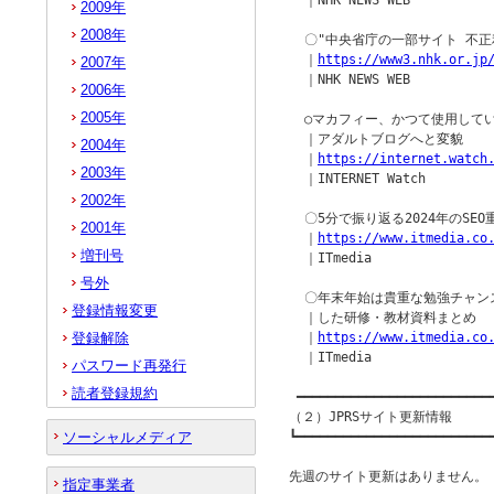
  ｜NHK NEWS WEB

2009年
2008年
  〇"中央省庁の一部サイト 不正
  ｜
https://www3.nhk.or.jp
2007年
  ｜NHK NEWS WEB

2006年
2005年
  ○マカフィー、かつて使用して
  ｜アダルトブログへと変貌

2004年
  ｜
https://internet.watch
2003年
  ｜INTERNET Watch

2002年
  〇5分で振り返る2024年のSEO
2001年
  ｜
https://www.itmedia.co
増刊号
  ｜ITmedia

号外
  〇年末年始は貴重な勉強チャンス
登録情報変更
  ｜した研修・教材資料まとめ

登録解除
  ｜
https://www.itmedia.co
  ｜ITmedia

パスワード再発行
読者登録規約
 ━━━━━━━━━━━━━━━━━━━━━━━━━━
（２）JPRSサイト更新情報

ソーシャルメディア
┗━━━━━━━━━━━━━━━━━━━━━━━━━━
先週のサイト更新はありません。

指定事業者