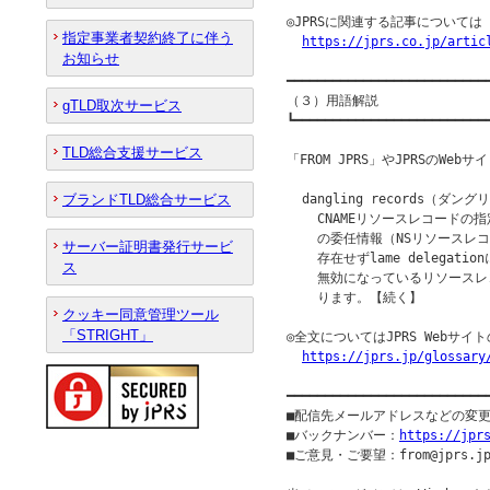
◎JPRSに関連する記事について
指定事業者契約終了に伴う
https://jprs.co.jp/artic
お知らせ
━━━━━━━━━━━━━━━━━━━━━━━━━━━
（３）用語解説

gTLD取次サービス
┗━━━━━━━━━━━━━━━━━━━━━━━━━━
TLD総合支援サービス
「FROM JPRS」やJPRSのW
ブランドTLD総合サービス
  dangling records（ダン
    CNAMEリソースレコードの
    の委任情報（NSリソースレ
サーバー証明書発行サービ
    存在せずlame delega
ス
    無効になっているリソース
    ります。【続く】

クッキー同意管理ツール
「STRIGHT」
◎全文についてはJPRS Webサ
https://jprs.jp/glossary
━━━━━━━━━━━━━━━━━━━━━━━━━━
■配信先メールアドレスなどの変
■バックナンバー：
https://jpr
■ご意見・ご要望：from@jprs.jp