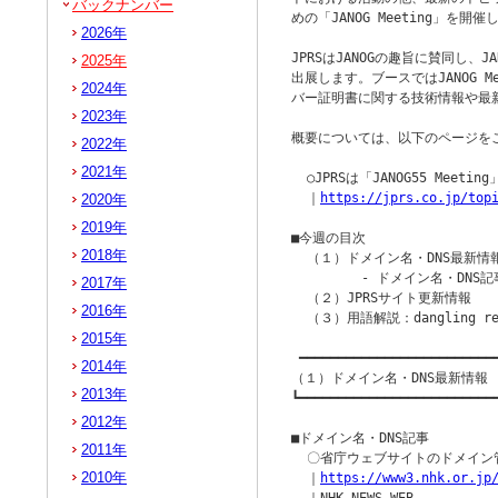
バックナンバー
めの「JANOG Meeting」を開催
2026年
JPRSはJANOGの趣旨に賛同し、JA
2025年
出展します。ブースではJANOG M
2024年
バー証明書に関する技術情報や最新
2023年
概要については、以下のページをご
2022年
2021年
  ○JPRSは「JANOG55 Meeti
  ｜
https://jprs.co.jp/top
2020年
2019年
■今週の目次

2018年
  （１）ドメイン名・DNS最新情報
         - ドメイン名・DNS記
2017年
  （２）JPRSサイト更新情報

2016年
  （３）用語解説：dangling 
2015年
 ━━━━━━━━━━━━━━━━━━━━━━━━━━
2014年
（１）ドメイン名・DNS最新情報

2013年
┗━━━━━━━━━━━━━━━━━━━━━━━━━━
2012年
■ドメイン名・DNS記事

2011年
  〇省庁ウェブサイトのドメイン管
2010年
  ｜
https://www3.nhk.or.jp