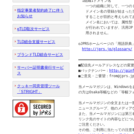
　1組織1ドメイン名

　　一つの組織に対して、一つの
指定事業者契約終了に伴う
　　ドメイン名の登録が始まった
お知らせ
　　することが目的と考えられてお
　　メイン名においては、属性型・
　　が行われていますが、汎用JP
gTLD取次サービス
　　用されません。

TLD総合支援サービス
◎JPRSホームページの「用語辞典
http://jprs.jp/glossary/
ブランドTLD総合サービス
━━━━━━━━━━━━━━━━━━━━━━━━━━
■配信先メールアドレスなどの変
サーバー証明書発行サービ
■バックナンバー：
http://jpin
ス
■ご意見・ご要望：from@jprs.jp
クッキー同意管理ツール
当メールマガジンは、Windowsをお
「STRIGHT」
の方はOsaka等幅などの「等幅
当メールマガジンの全文または一
ニュースグループ、他のメディア
また、当メールマガジンには第三
リンク先のサイトの内容などについ
ご注意ください。
