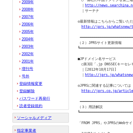
　○「御社の中国ドメインを第三者
2009年
　｜
http://news.searchina.n
2008年
　｜サーチナ

2007年
◎最新情報はこちらからご覧いただ
2006年
http://jprs.jp/whatsnew/
2005年
 ━━━━━━━━━━━━━━━━━━━━━━━━━━
2004年
（２）JPRSサイト更新情報

2003年
┗━━━━━━━━━━━━━━━━━━━━━━━━━━
2002年
■JPドメイン名サービス

2001年
　○第3回「.jp DNSSECキーセ
増刊号
　｜[2012年10月17日]

　｜
http://jprs.jp/whatsnew
号外
登録情報変更
◎JPRSに関連する記事について
登録解除
http://jprs.co.jp/articl
パスワード再発行
 ━━━━━━━━━━━━━━━━━━━━━━━━━━
読者登録規約
（３）用語解説

┗━━━━━━━━━━━━━━━━━━━━━━━━━━
ソーシャルメディア
「FROM JPRS」やJPRSのW
指定事業者