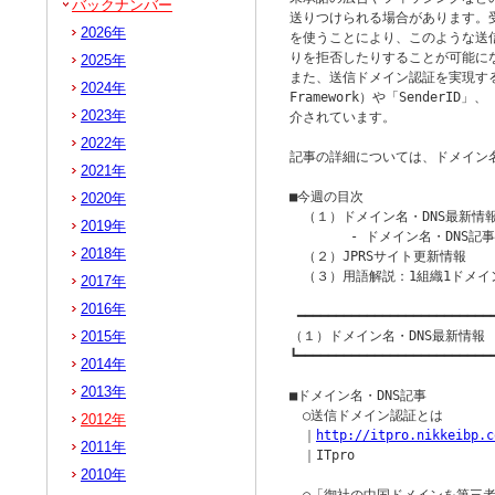
バックナンバー
送りつけられる場合があります。
2026年
を使うことにより、このような送
りを拒否したりすることが可能にな
2025年
また、送信ドメイン認証を実現する技術
2024年
Framework）や「SenderID」、「
2023年
介されています。

2022年
記事の詳細については、ドメイン名
2021年
■今週の目次

2020年
　（１）ドメイン名・DNS最新情報
2019年
　　　　 - ドメイン名・DNS記事 
2018年
　（２）JPRSサイト更新情報

　（３）用語解説：1組織1ドメイン
2017年
2016年
 ━━━━━━━━━━━━━━━━━━━━━━━━━━
2015年
（１）ドメイン名・DNS最新情報

┗━━━━━━━━━━━━━━━━━━━━━━━━━━
2014年
2013年
■ドメイン名・DNS記事

　○送信ドメイン認証とは

2012年
　｜
http://itpro.nikkeibp.c
2011年
　｜ITpro

2010年