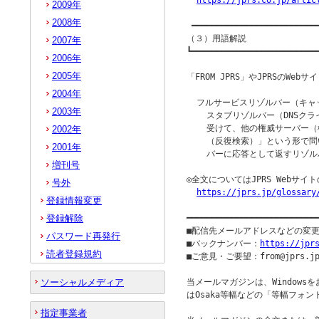
https://jprs.co.jp/artic
2009年
2008年
 ━━━━━━━━━━━━━━━━━━━━━━━━━━
（３）用語解説

2007年
┗━━━━━━━━━━━━━━━━━━━━━━━━━━
2006年
2005年
「FROM JPRS」やJPRSのW
2004年
  フルサービスリゾルバー（キャッ
2003年
    スタブリゾルバー（DNSク
    受けて、他の権威サーバー（
2002年
    （反復検索）」という形で
2001年
    バーに応答として返すリゾル
増刊号
◎全文についてはJPRS Webサ
号外
https://jprs.jp/glossary
登録情報変更
登録解除
━━━━━━━━━━━━━━━━━━━━━━━━━━
■配信先メールアドレスなどの変
パスワード再発行
■バックナンバー：
https://jpr
読者登録規約
■ご意見・ご要望：from@jprs.jp
ソーシャルメディア
当メールマガジンは、Windowsを
はOsaka等幅などの「等幅フォン
指定事業者