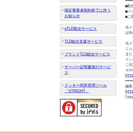
━━━
■配
指定事業者契約終了に伴う
■バ
お知らせ
■ご意
当メ
gTLD取次サービス
はO
TLD総合支援サービス
当メ
ニュ
ブランドTLD総合サービス
また
リン
ご注
サーバー証明書発行サービ
ス
htt

━━
クッキー同意管理ツール
「STRIGHT」
htt