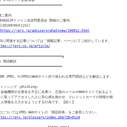
）JPRSサイト更新情報

━━━━━━━━━━━━━━━━━━━━━━━━━━━━━━━━

種ご案内

○第66回JPドメイン名諮問委員会 開催のご案内

[2019年09月12日]

https://jprs.jp/advisory/whatsnew/190912.html
PRSに関連する記事については「掲載記事」ページにてご紹介しています。

ttps://jprs.co.jp/article/
━━━━━━━━━━━━━━━━━━━━━━━━━━━━━━━━┓

）用語解説

━━━━━━━━━━━━━━━━━━━━━━━━━━━━━━━━

ROM JPRS」やJPRSのWebサイト内で使われる専門用語などを解説します。

フィッシング（phishing）

  金融機関や企業名を不正に名乗り、正規のメールやWebサイトであるよう

  に装ってアクセスした人に安心感を抱かせ、クレジットカードの情報や個

  人情報を入力させようとする行為です。【続く】

文についてはJPRS Webサイトの「用語辞典」をご参照ください。

ttps://jprs.jp/glossary/index.php?ID=0124