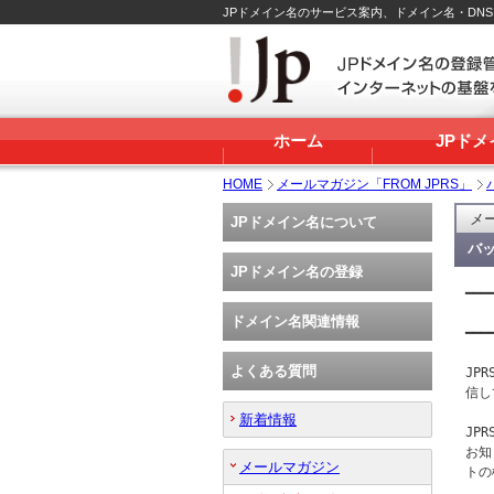
JPドメイン名のサービス案内、ドメイン名・DN
ホーム
JPド
HOME
メールマガジン「FROM JPRS」
メー
JPドメイン名について
バッ
JPドメイン名の登録
━━━
   
ドメイン名関連情報
━━━
よくある質問
JP
信し
新着情報
JP
お知
メールマガジン
トの