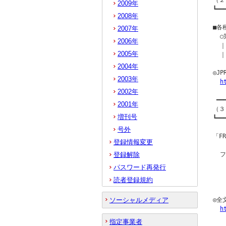
（２
2009年
┗━━
2008年
■各
2007年
  
2006年
  ｜
2005年
  ｜
2004年
◎J
2003年
h
2002年
 ━━
2001年
（３
増刊号
┗━━
号外
「F
登録情報変更
登録解除
  
  
パスワード再発行
  
読者登録規約
  
ソーシャルメディア
◎全
h
指定事業者