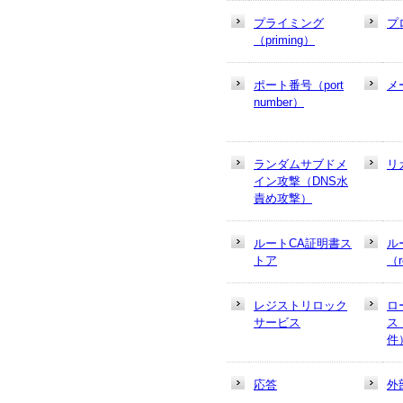
プライミング
プ
（priming）
ポート番号（port
メ
number）
ランダムサブドメ
リ
イン攻撃（DNS水
責め攻撃）
ルートCA証明書ス
ル
トア
（r
レジストリロック
ロ
サービス
ス
件
応答
外