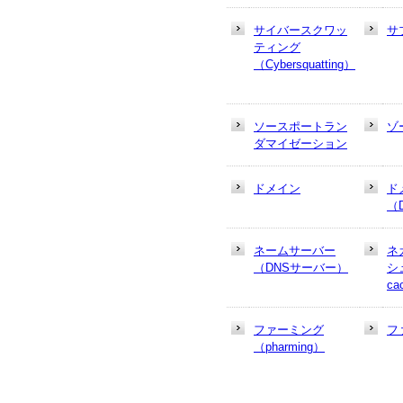
サイバースクワッ
サ
ティング
（Cybersquatting）
ソースポートラン
ゾ
ダマイゼーション
ドメイン
ド
（
ネームサーバー
ネ
（DNSサーバー）
シュ
ca
ファーミング
フ
（pharming）