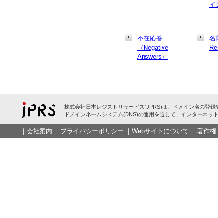
イ
不在応答
名
（Negative
Re
Answers）
株式会社日本レジストリサービス(JPRS)は、ドメイン名の登録
ドメインネームシステム(DNS)の運用を通して、インターネット
｜
会社案内
｜
プライバシーポリシー
｜
Webサイトについて
｜
著作権