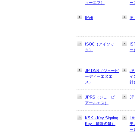
ィーエフ）
ー
IPv6
I
ISOC（アイソッ
I
ク）
ー
JP DNS（ジェーピ
J
ーディーエヌエ
イ
ス）
針
JPRS（ジェーピー
J
アールエス）
KSK（Key Signing
L
Key、鍵署名鍵）
テ
ー