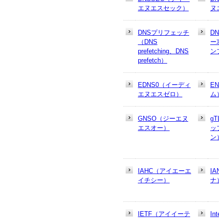
エヌエスセック）
ヌ
DNSプリフェッチ
D
（DNS
ー
prefetching、DNS
ン
prefetch）
EDNS0（イーディ
E
エヌエスゼロ）
ム
GNSO（ジーエヌ
g
エスオー）
ッ
ン
IAHC（アイエーエ
I
イチシー）
ナ
IETF（アイイーテ
In