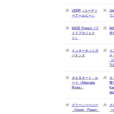
UDRP（ユーディ
U
ーアールピー）
ウ
WIDE Project（ワ
W
イドプロジェク
所
ト）
インターネットガ
イ
バナンス
チ
（In
T
オルタネート・ル
カ
ート（Alternate
撃
Roots）
Ka
at
グリーンペーパー
グ
（Green Paper）
（g