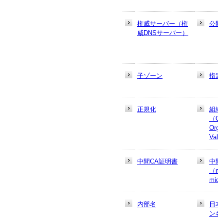
権威サーバー（権
公
威DNSサーバー）
子ゾーン
指
正規化
組
（
Or
Va
中間CA証明書
中
（m
mi
内部名
日
ン