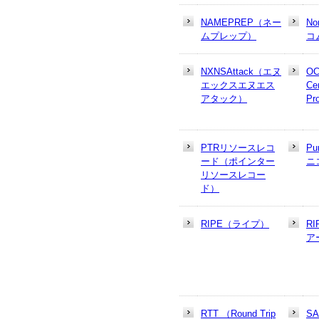
NAMEPREP（ネー
N
ムプレップ）
コ
NXNSAttack（エヌ
OC
エックスエヌエス
Cer
アタック）
Pr
PTRリソースレコ
Pu
ード（ポインター
ニ
リソースレコー
ド）
RIPE（ライプ）
R
ア
RTT （Round Trip
S