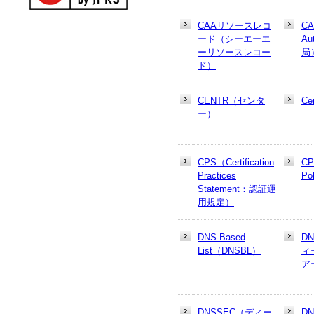
CAAリソースレコ
CA
ード（シーエーエ
Au
ーリソースレコー
局
ド）
CENTR（センタ
Cer
ー）
CPS（Certification
CP
Practices
Po
Statement：認証運
用規定）
DNS-Based
D
List（DNSBL）
ィ
ア
DNSSEC（ディー
D