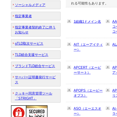
れる可能性もあります。
ソーシャルメディア
指定事業者
1組織1ドメイン名
A
コ
指定事業者契約終了に伴う
コ
お知らせ
gTLD取次サービス
AIT（エーアイティ
AL
ー）
TLD総合支援サービス
ブランドTLD総合サービス
APCERT（エーピ
A
ーサート）
ア
サーバー証明書発行サービ
ス
APOPS（エーピー
A
クッキー同意管理ツール
オプス）
リ
「STRIGHT」
ASO（エーエスオ
At
ー）
ラ