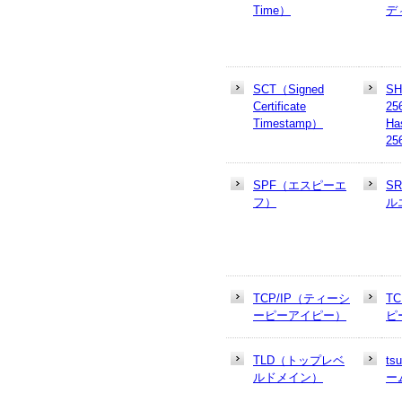
Time）
デ
SCT（Signed
SH
Certificate
25
Timestamp）
Ha
25
SPF（エスピーエ
S
フ）
ル
TCP/IP（ティーシ
T
ーピーアイピー）
ピ
TLD（トップレベ
t
ルドメイン）
ー