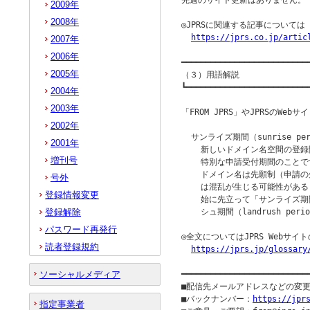
先週のサイト更新はありません。

2009年
2008年
◎JPRSに関連する記事について
https://jprs.co.jp/artic
2007年
2006年
━━━━━━━━━━━━━━━━━━━━━━━━━━━
2005年
（３）用語解説

┗━━━━━━━━━━━━━━━━━━━━━━━━━━
2004年
2003年
「FROM JPRS」やJPRSのW
2002年
  サンライズ期間（sunrise per
2001年
    新しいドメイン名空間の登
増刊号
    特別な申請受付期間のことで
    ドメイン名は先願制（申請
号外
    は混乱が生じる可能性があ
登録情報変更
    始に先立って「サンライズ期間（
登録解除
    シュ期間（landrush p
パスワード再発行
◎全文についてはJPRS Webサ
読者登録規約
https://jprs.jp/glossary
ソーシャルメディア
━━━━━━━━━━━━━━━━━━━━━━━━━━
■配信先メールアドレスなどの変
■バックナンバー：
https://jpr
指定事業者