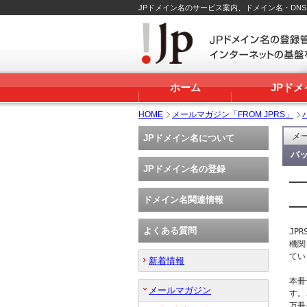
JPドメイン名のサービス案内、ドメイン名・DN
ホーム
JPド
HOME
メールマガジン「FROM JPRS」
メー
JPドメイン名について
バッ
JPドメイン名の登録
━━━
   
ドメイン名関連情報
━━━
よくある質問
JP
機関
てい
新着情報
本冊
メールマガジン
す。
万冊