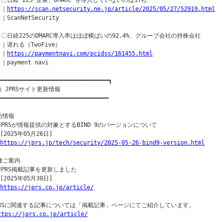
  〇日経 225 企業、DMARC を導入していないのは17社

 ｜
https://scan.netsecurity.ne.jp/article/2025/05/27/52919.html
 ｜ScanNetSecurity

  〇日経225のDMARC導入率はほぼ横ばいの92.4%、グループ会社の持株会社

 ｜遅れる（TwoFive）

 ｜
https://paymentnavi.com/pcidss/161455.html
 ｜payment navi

━━━━━━━━━━━━━━━━━━━━━━━━━━━━━━━━┓

）JPRSサイト更新情報

━━━━━━━━━━━━━━━━━━━━━━━━━━━━━━━━

術情報

○JPRSが情報提供の対象とするBIND 9のバージョンについて

[2025年05月26日]

https://jprs.jp/tech/security/2025-05-26-bind9-version.html
種ご案内

○JPRS掲載記事を更新しました

[2025年05月30日]

https://jprs.co.jp/article/
PRSに関連する記事については「掲載記事」ページにてご紹介しています。

ttps://jprs.co.jp/article/