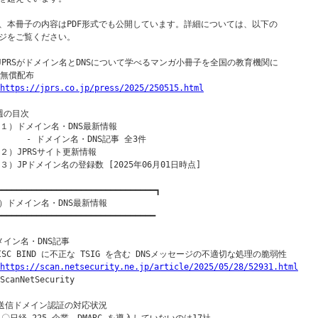
、本冊子の内容はPDF形式でも公開しています。詳細については、以下の

ジをご覧ください。

○JPRSがドメイン名とDNSについて学べるマンガ小冊子を全国の教育機関に

｜無償配布

https://jprs.co.jp/press/2025/250515.html
週の目次

（１）ドメイン名・DNS最新情報

      - ドメイン名・DNS記事 全3件

（２）JPRSサイト更新情報

（３）JPドメイン名の登録数 [2025年06月01日時点]

━━━━━━━━━━━━━━━━━━━━━━━━━━━━━━━━┓

）ドメイン名・DNS最新情報

━━━━━━━━━━━━━━━━━━━━━━━━━━━━━━━━

メイン名・DNS記事

○ISC BIND に不正な TSIG を含む DNSメッセージの不適切な処理の脆弱性

https://scan.netsecurity.ne.jp/article/2025/05/28/52931.html
ScanNetSecurity

▼送信ドメイン認証の対応状況
