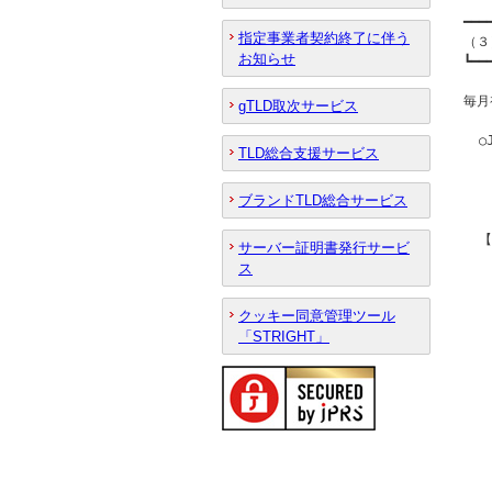
━━━
指定事業者契約終了に伴う
（３
お知らせ
┗━━
毎月
gTLD取次サービス
  
TLD総合支援サービス
   
  
ブランドTLD総合サービス
  
  
サーバー証明書発行サービ
ス
  
  
クッキー同意管理ツール
  
「STRIGHT」
  
  
  
  
   
  