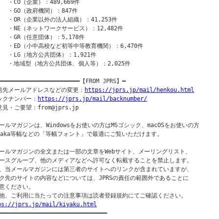
   ・CO（企業）：489,669件

    ・GO（政府機関）：847件

    ・OR（企業以外の法人組織）：41,253件

    ・NE（ネットワークサービス）：12,482件

   ・GR（任意団体）：5,178件

    ・ED（小中高校など初等中等教育機関）：6,470件

    ・LG（地方公共団体）：1,921件

    ・地域型（地方公共団体、個人等）：2,025件

━━━━━━━━━━━━━━━━━━━━━━━━【FROM JPRS】━

信先メールアドレスなどの変更：
https://jprs.jp/mail/henkou.html
ックナンバー：
https://jprs.jp/mail/backnumber/
見・ご要望：from@jprs.jp

ールマガジンは、Windowsをお使いの方はMSゴシック、macOSをお使いの方

saka等幅などの「等幅フォント」で最適にご覧いただけます。

ールマガジンの全文または一部の文章をWebサイト、メーリングリスト、

ースグループ、他のメディアなどへ許可なく転載することを禁止します。

、当メールマガジンには第三者のサイトへのリンクが含まれていますが、

ク先のサイトの内容などについては、JPRSの責任の範囲外であることに

意ください。

ps://jprs.jp/mail/kiyaku.html
━━━━━━━━━━━━━━━━━━━━━━━━━━━━━━━━━
