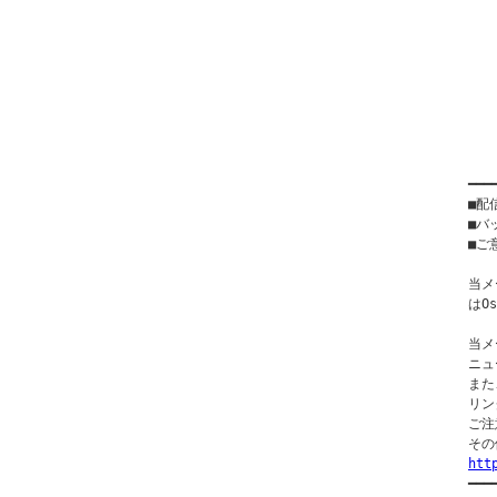
   
  
  
  
   
  
  
  
━━━
■配
■バ
■ご意
当メ
はO
当メ
ニュ
また
リン
ご注
htt

━━