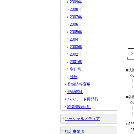
  
2009年
   
2008年
   
2007年
  
2006年
   
2005年
   
   
2004年
2003年
 ━━
（２
2002年
┗━━
2001年
増刊号
■技
  
号外
  ｜
登録情報変更
  ｜
登録解除
■各
パスワード再発行
  
読者登録規約
  ｜
  ｜
ソーシャルメディア
◎J
h
指定事業者