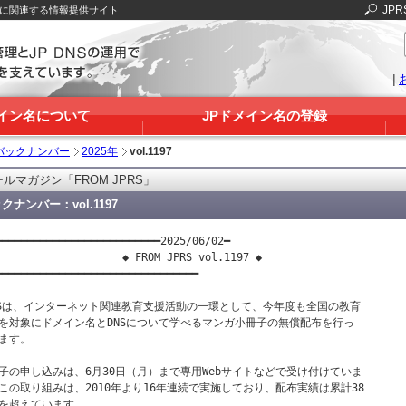
JPR
Sに関連する情報提供サイト
|
メイン名について
JPドメイン名の登録
バックナンバー
2025年
vol.1197
ルマガジン「FROM JPRS」
クナンバー：vol.1197
━━━━━━━━━━━━━━━━━━━━━━━━━━2025/06/02━

                    ◆ FROM JPRS vol.1197 ◆

━━━━━━━━━━━━━━━━━━━━━━━━━━━━━━━━

RSは、インターネット関連教育支援活動の一環として、今年度も全国の教育

を対象にドメイン名とDNSについて学べるマンガ小冊子の無償配布を行っ

ます。

子の申し込みは、6月30日（月）まで専用Webサイトなどで受け付けていま

この取り組みは、2010年より16年連続で実施しており、配布実績は累計38

を超えています。
