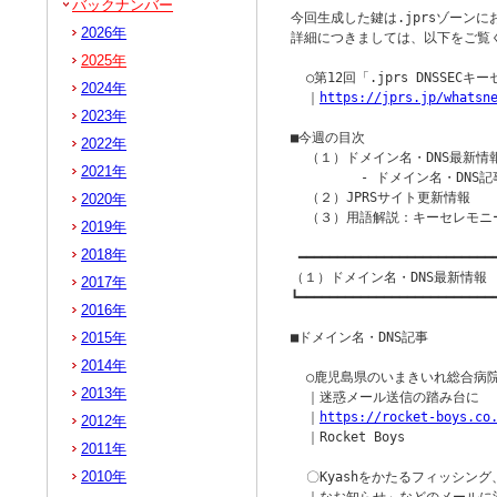
バックナンバー
今回生成した鍵は.jprsゾーンにお
2026年
詳細につきましては、以下をご覧く
2025年
  ○第12回「.jprs DNSSE
2024年
  ｜
https://jprs.jp/whatsn
2023年
■今週の目次

2022年
  （１）ドメイン名・DNS最新情報
2021年
         - ドメイン名・DNS記
  （２）JPRSサイト更新情報

2020年
  （３）用語解説：キーセレモニー
2019年
2018年
 ━━━━━━━━━━━━━━━━━━━━━━━━━━
（１）ドメイン名・DNS最新情報

2017年
┗━━━━━━━━━━━━━━━━━━━━━━━━━━
2016年
2015年
■ドメイン名・DNS記事

2014年
  ○鹿児島県のいまきいれ総合病
2013年
  ｜迷惑メール送信の踏み台に

  ｜
https://rocket-boys.co
2012年
  ｜Rocket Boys

2011年
2010年
  〇Kyashをかたるフィッシン