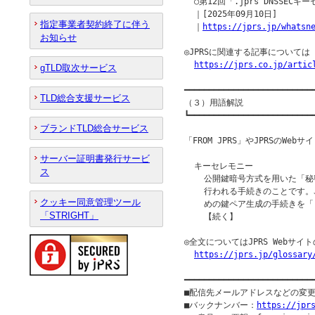
  ○第12回「.jprs DNSSE
  ｜[2025年09月10日]

指定事業者契約終了に伴う
  ｜
https://jprs.jp/whatsn
お知らせ
◎JPRSに関連する記事について
https://jprs.co.jp/artic
gTLD取次サービス
━━━━━━━━━━━━━━━━━━━━━━━━━━━
TLD総合支援サービス
（３）用語解説

┗━━━━━━━━━━━━━━━━━━━━━━━━━━
ブランドTLD総合サービス
「FROM JPRS」やJPRSのW
サーバー証明書発行サービ
  キーセレモニー

ス
    公開鍵暗号方式を用いた「
    行われる手続きのことです。J
クッキー同意管理ツール
    めの鍵ペア生成の手続きを「.
「STRIGHT」
    【続く】

◎全文についてはJPRS Webサ
https://jprs.jp/glossary
━━━━━━━━━━━━━━━━━━━━━━━━━━
■配信先メールアドレスなどの変
■バックナンバー：
https://jpr