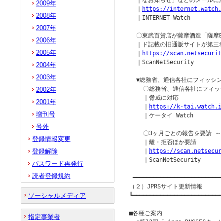
  ｜なお知らせ」などのメールに注
2009年
  ｜
https://internet.watch
2008年
  ｜INTERNET Watch

2007年
  〇東武百貨店が薩摩酒造「薩摩BL
2006年
  ｜ド記載の旧通販サイトが第三
2005年
  ｜
https://scan.netsecuri
  ｜ScanNetSecurity

2004年
2003年
  ▼総務省、通信各社にフィッシ
    〇総務省、通信各社にフィッ
2002年
    ｜脅威に対応

2001年
    ｜
https://k-tai.watch.
増刊号
    ｜ケータイ Watch

号外
    〇3ヶ月ごとの報告を要請 ～
登録情報変更
    ｜離・拒否ほか要請

登録解除
    ｜
https://scan.netsecu
    ｜ScanNetSecurity

パスワード再発行
読者登録規約
 ━━━━━━━━━━━━━━━━━━━━━━━━━━
（２）JPRSサイト更新情報

ソーシャルメディア
┗━━━━━━━━━━━━━━━━━━━━━━━━━━
■各種ご案内

指定事業者