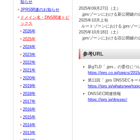
知らせ
2025年09月27日（土）
JPRS関連のお知らせ
.jprsゾーンにおける新公開鍵の
ドメイン名・DNS関連トピ
2025年10月上旬
ックス
ルートゾーンにおける.jprsゾ
2026年
2025年10月18日（土）
.jprsゾーンにおける旧公開鍵の
2025年
2024年
参考URL
2023年
2022年
新gTLD「.jprs」の委任につ
2021年
https://jprs.co.jp/topics/201
2020年
第11回「.jprs DNSSE
2019年
https://jprs.jp/whatsnew/to
2018年
DNSSEC関連情報
https://jprs.jp/dnssec/
2017年
2016年
2015年
2014年
2013年