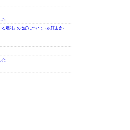
した
する規則」の改訂について（改訂主旨）
した