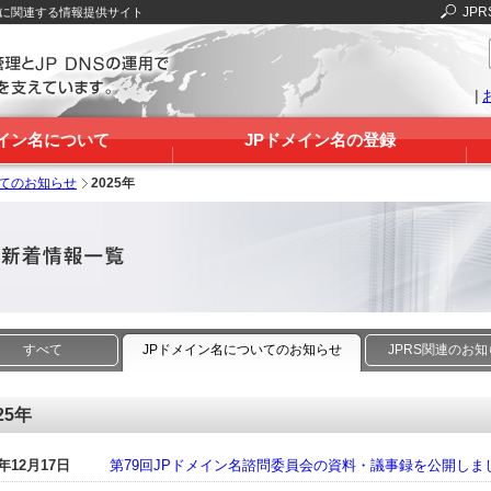
JPR
Sに関連する情報提供サイト
|
メイン名について
JPドメイン名の登録
いてのお知らせ
2025年
すべて
JPドメイン名についてのお知らせ
JPRS関連のお
25年
5年12月17日
第79回JPドメイン名諮問委員会の資料・議事録を公開しま