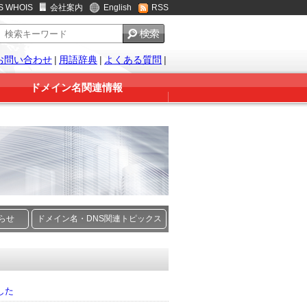
S WHOIS
会社案内
English
RSS
お問い合わせ
|
用語辞典
|
よくある質問
|
ドメイン名関連情報
知らせ
ドメイン名・DNS関連トピックス
した