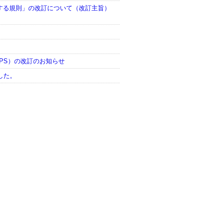
する規則」の改訂について（改訂主旨）
DPS）の改訂のお知らせ
した。