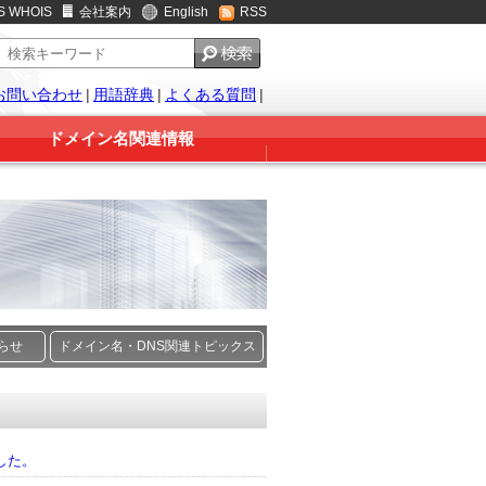
S WHOIS
会社案内
English
RSS
お問い合わせ
|
用語辞典
|
よくある質問
|
ドメイン名関連情報
知らせ
ドメイン名・DNS関連トピックス
した。