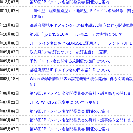
4年12月03日
第50回JPドメイン名諮問委員会 開催のご案内
4年11月03日
「属性型（組織種別型）・地域型JPドメイン名登録等に関
（更新）
4年11月03日
都道府県型JPドメイン名への日本語2LD導入に伴う関連
4年10月08日
第5回「.jp DNSSECキーセレモニー」の実施について
4年10月06日
JPドメイン名におけるDNSSEC運用ステートメント（JP 
4年09月03日
取次規則の改訂について（改訂主旨）（更新）
4年09月01日
予約ドメイン名に関する規則類の改訂について
4年09月01日
都道府県型JPドメイン名の日本語2LDについて
4年08月18日
Whois登録者情報非表示設定機能の提供開始に伴う文書新
新）
4年08月01日
第49回JPドメイン名諮問委員会の資料・議事録を公開しま
4年07月21日
JPRS WHOIS表示変更について（更新）
4年07月04日
第49回JPドメイン名諮問委員会 開催のご案内
4年06月04日
第48回JPドメイン名諮問委員会の資料・議事録を公開しま
4年05月07日
第48回JPドメイン名諮問委員会 開催のご案内