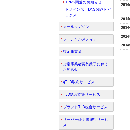
JPRS関連のお知らせ
201
ドメイン名・DNS関連トピ
ックス
201
メールマガジン
201
201
ソーシャルメディア
201
指定事業者
指定事業者契約終了に伴う
お知らせ
gTLD取次サービス
TLD総合支援サービス
ブランドTLD総合サービス
サーバー証明書発行サービ
ス