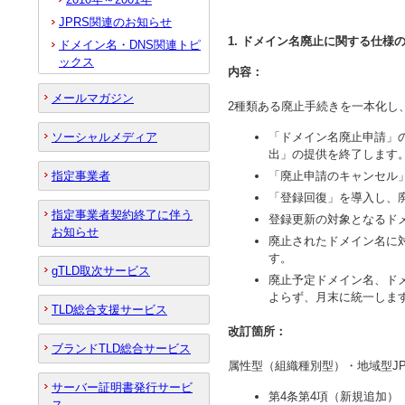
JPRS関連のお知らせ
1. ドメイン名廃止に関する仕様
ドメイン名・DNS関連トピ
ックス
内容：
メールマガジン
2種類ある廃止手続きを一本化し
ソーシャルメディア
「ドメイン名廃止申請」
出」の提供を終了します
指定事業者
「廃止申請のキャンセル
「登録回復」を導入し、
指定事業者契約終了に伴う
登録更新の対象となるド
お知らせ
廃止されたドメイン名に
す。
gTLD取次サービス
廃止予定ドメイン名、ド
よらず、月末に統一しま
TLD総合支援サービス
改訂箇所：
ブランドTLD総合サービス
属性型（組織種別型）・地域型J
サーバー証明書発行サービ
第4条第4項（新規追加）
ス