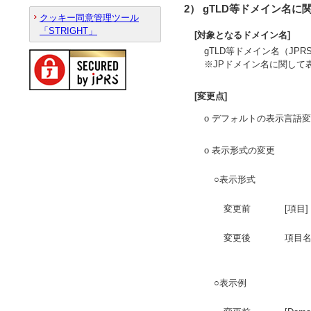
2） gTLD等ドメイン名
クッキー同意管理ツール
「STRIGHT」
[対象となるドメイン名]
gTLD等ドメイン名（JP
※JPドメイン名に関して
[変更点]
o デフォルトの表示言語
o 表示形式の変更
○表示形式
変更前
[項目
変更後
項目
○表示例