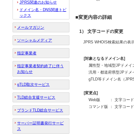
JPRS関連のお知らせ
ドメイン名・DNS関連トピ
ックス
■変更内容の詳細
メールマガジン
1） 文字コードの変更
ソーシャルメディア
JPRS WHOIS検索結果の
指定事業者
[対象となるドメイン名]
属性型・地域型JPドメイ
指定事業者契約終了に伴う
お知らせ
汎用・都道府県型JPドメ
gTLD等ドメイン名（J
gTLD取次サービス
[変更点]
TLD総合支援サービス
Web版
：
文字コードを
コマンド版
：
文字コードを
ブランドTLD総合サービス
サーバー証明書発行サービ
ス