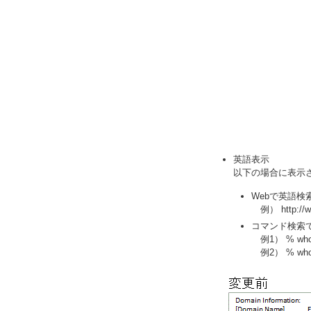
英語表示
以下の場合に表示
Webで英語
例） http://who
コマンド検索で
例1） % whois 
例2） % whois 