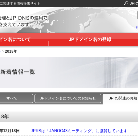
JPR
Sに関連する情報提供サイト
|
メイン名について
JPドメイン名の登録
せ
2018年
すべて
JPドメイン名についてのお知らせ
JPRS関連のお
18年
8年12月18日
JPRSは「JANOG43ミーティング」に協賛しています