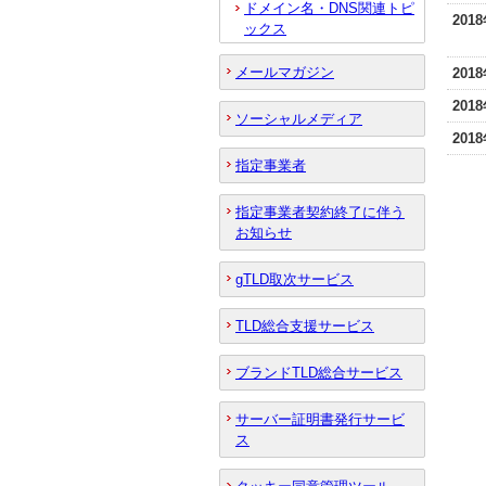
ドメイン名・DNS関連トピ
201
ックス
メールマガジン
201
201
ソーシャルメディア
201
指定事業者
指定事業者契約終了に伴う
お知らせ
gTLD取次サービス
TLD総合支援サービス
ブランドTLD総合サービス
サーバー証明書発行サービ
ス