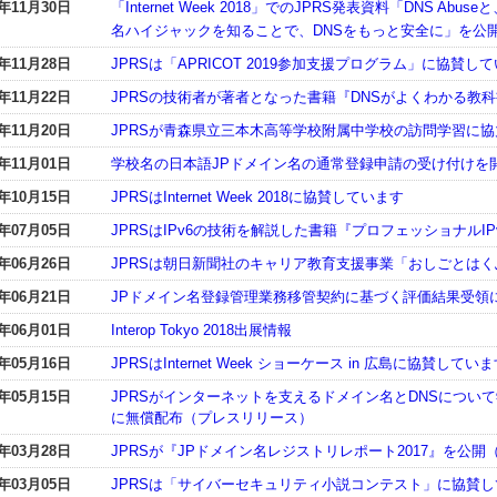
8年11月30日
「Internet Week 2018」でのJPRS発表資料「DNS A
名ハイジャックを知ることで、DNSをもっと安全に」を公
8年11月28日
JPRSは「APRICOT 2019参加支援プログラム」に協賛し
8年11月22日
JPRSの技術者が著者となった書籍『DNSがよくわかる教
8年11月20日
JPRSが青森県立三本木高等学校附属中学校の訪問学習に協
8年11月01日
学校名の日本語JPドメイン名の通常登録申請の受け付けを
8年10月15日
JPRSはInternet Week 2018に協賛しています
8年07月05日
JPRSはIPv6の技術を解説した書籍『プロフェッショナルI
8年06月26日
JPRSは朝日新聞社のキャリア教育支援事業「おしごとは
8年06月21日
JPドメイン名登録管理業務移管契約に基づく評価結果受領
8年06月01日
Interop Tokyo 2018出展情報
8年05月16日
JPRSはInternet Week ショーケース in 広島に協賛してい
8年05月15日
JPRSがインターネットを支えるドメイン名とDNSについ
に無償配布（プレスリリース）
8年03月28日
JPRSが『JPドメイン名レジストリレポート2017』を公
8年03月05日
JPRSは「サイバーセキュリティ小説コンテスト」に協賛