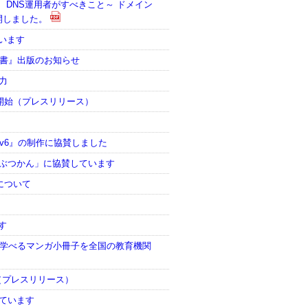
buseと、DNS運用者がすべきこと～ ドメイン
開しました。
ています
科書』出版のお知らせ
力
開始（プレスリリース）
Pv6』の制作に協賛しました
くぶつかん」に協賛しています
について
ます
て学べるマンガ小冊子を全国の教育機関
開（プレスリリース）
しています