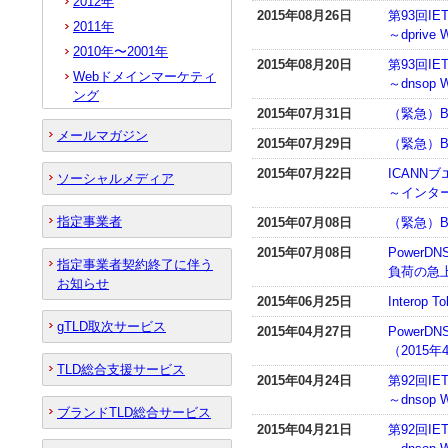
2012年
2015年08月26日
第93回IE
2011年
～dpri
2010年〜2001年
2015年08月20日
第93回IE
Webドメインマーケティ
～dnsop
ング
2015年07月31日
（緊急）B
メールマガジン
2015年07月29日
（緊急）B
2015年07月22日
ICANN
ソーシャルメディア
～インタ
指定事業者
2015年07月08日
（緊急）B
2015年07月08日
PowerDN
指定事業者契約終了に伴う
負荷の急上
お知らせ
2015年06月25日
Interop 
gTLD取次サービス
2015年04月27日
PowerDN
（2015
TLD総合支援サービス
2015年04月24日
第92回IE
～dnso
ブランドTLD総合サービス
2015年04月21日
第92回IE