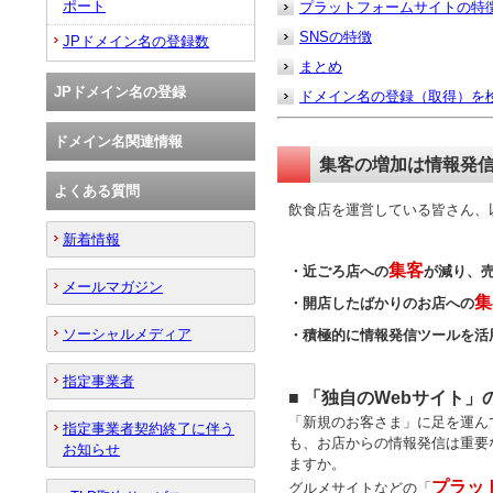
ポート
プラットフォームサイトの特
SNSの特徴
JPドメイン名の登録数
まとめ
JPドメイン名の登録
ドメイン名の登録（取得）を
ドメイン名関連情報
集客の増加は情報発
よくある質問
飲食店を運営している皆さん、
新着情報
集客
・近ごろ店への
が減り、
メールマガジン
集
・開店したばかりのお店への
ソーシャルメディア
・積極的に情報発信ツールを活
指定事業者
■ 「独自のWebサイト
「新規のお客さま」に足を運ん
指定事業者契約終了に伴う
も、お店からの情報発信は重要
お知らせ
ますか。
プラッ
グルメサイトなどの「