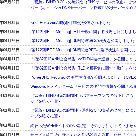
5年05月22日
（緊急）BIND 9.20.xの脆弱性（DNSサービスの停止）について
バー（キャッシュDNSサーバー）／権威DNSサーバーの
-
5年04月28日
Knot Resolverの脆弱性情報が公開されました
5年04月25日
[第122回IETF Meeting] IETF全般に関する状況を公開しま
5年04月25日
[第122回IETF Meeting] DNS関連WGの状況を公開しました
5年04月25日
[第122回IETF Meeting] DNS関連RFCの発行状況を公開し
5年04月11日
「[第82回ICANN会合報告] ccTLD関連の話題」を公開しま
5年04月11日
「[第82回ICANN会合報告] TLD次回募集に関する動向」
5年04月10日
PowerDNS Recursorの脆弱性情報が公開されました（CVE-20
5年03月17日
Windowsドメインネームサービスの脆弱性情報が公開されました（
5年01月30日
（緊急）BIND 9.xの脆弱性（パフォーマンスの低下）について（C
ップを強く推奨 -
5年01月30日
（緊急）BIND 9.xの脆弱性（過剰なCPU負荷の誘発）について（
ップを強く推奨 -
5年01月21日
終わったWebサイトのDNS設定、そのままになっていませんか
5年01月21日
サービス終了後に残っているDNS設定を利用したサブドメ