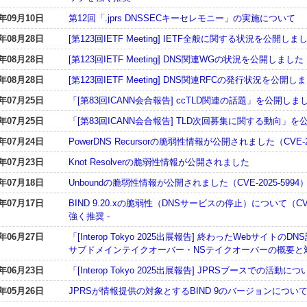
5年09月10日
第12回「.jprs DNSSECキーセレモニー」の実施について
5年08月28日
[第123回IETF Meeting] IETF全般に関する状況を公開しま
5年08月28日
[第123回IETF Meeting] DNS関連WGの状況を公開しました
5年08月28日
[第123回IETF Meeting] DNS関連RFCの発行状況を公開し
5年07月25日
「[第83回ICANN会合報告] ccTLD関連の話題」を公開しま
5年07月25日
「[第83回ICANN会合報告] TLD次回募集に関する動向」
5年07月24日
PowerDNS Recursorの脆弱性情報が公開されました（CVE-20
5年07月23日
Knot Resolverの脆弱性情報が公開されました
5年07月18日
Unboundの脆弱性情報が公開されました（CVE-2025-5994
5年07月17日
BIND 9.20.xの脆弱性（DNSサービスの停止）について（CVE
強く推奨 -
5年06月27日
「[Interop Tokyo 2025出展報告] 終わったWebサ
サブドメインテイクオーバー・NSテイクオーバーの概要と
5年06月23日
「[Interop Tokyo 2025出展報告] JPRSブースでの活
5年05月26日
JPRSが情報提供の対象とするBIND 9のバージョンについ