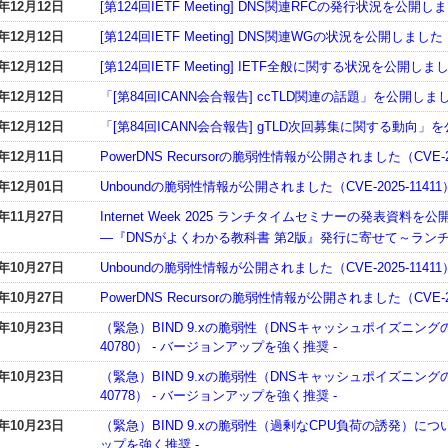
5年12月12日
[第124回IETF Meeting] DNS関連RFCの発行状況を公開し
5年12月12日
[第124回IETF Meeting] DNS関連WGの状況を公開しました
5年12月12日
[第124回IETF Meeting] IETF全般に関する状況を公開しま
5年12月12日
「[第84回ICANN会合報告] ccTLD関連の話題」を公開しま
5年12月12日
「[第84回ICANN会合報告] gTLD次回募集に関する動向」
5年12月11日
PowerDNS Recursorの脆弱性情報が公開されました（CVE-2025
5年12月01日
Unboundの脆弱性情報が公開されました（CVE-2025-11411
5年11月27日
Internet Week 2025 ランチタイムセミナーの発表資料
―『DNSがよくわかる教科書 第2版』発行に寄せて～ラン
5年10月27日
Unboundの脆弱性情報が公開されました（CVE-2025-11411
5年10月27日
PowerDNS Recursorの脆弱性情報が公開されました（CVE-2025
5年10月23日
（緊急）BIND 9.xの脆弱性（DNSキャッシュポイズニングの
40780） - バージョンアップを強く推奨 -
5年10月23日
（緊急）BIND 9.xの脆弱性（DNSキャッシュポイズニングの
40778） - バージョンアップを強く推奨 -
5年10月23日
（緊急）BIND 9.xの脆弱性（過剰なCPU負荷の誘発）について（
ップを強く推奨 -