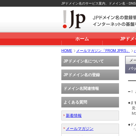
JPドメイン名のサービス案内、ドメイン名・DN
ホーム
JPド
HOME
メールマガジン「FROM JPRS」
メー
JPドメイン名について
バッ
JPドメイン名の登録
━━━
   
ドメイン名関連情報
━！Ｊ
よくある質問
◆ま
　見
　ht
新着情報
◆ド
メールマガジン
　「