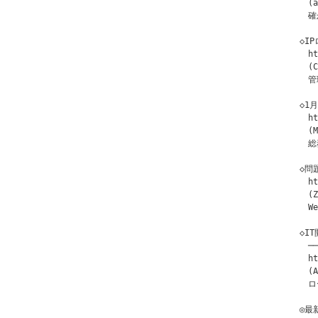
　(a
　確
◇I
　ht
　(C
　管
◇1
　ht
　(M
　総
◇問
　ht
　(Z
　W
◇IT
　─
　ht
　(A
　ロ
◎最