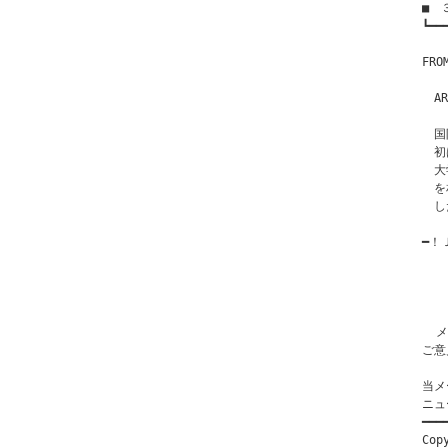
■　
┗━━
　　
FR
　AR
　　「
　国
　初
　大
　を
　し
━！Ｊ
  
   
   
   
  メ
ご意
当メ
ニュ
━━━