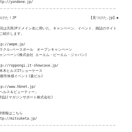
tp://yondene.jp/

＿＿＿＿＿＿＿＿＿＿＿＿＿＿＿＿＿＿＿＿＿＿＿＿＿＿＿＿＿＿＿＿＿

つけた！JP　　　　　　　　　　　　　             【見つけた.jp】◆

回は汎用JPドメイン名に用いた、キャンペーン、イベント、雑誌のサイト

ご紹介します。

tp://ampm.jp/

ラクル☆ベースボール　オープンキャンペーン

ャンペーン(株式会社 エーエム・ピーエム・ジャパン)

tp://roppongi.it-showcase.jp/

本木ヒルズITショーケース

T都市体感イベント(森ビル)

tp://www.hbnet.jp/

ヘルス＆ビューティー」

刊誌(マガジンサポート株式会社)

新情報はこちら

tp://mitsuketa.jp/

＿＿＿＿＿＿＿＿＿＿＿＿＿＿＿＿＿＿＿＿＿＿＿＿＿＿＿＿＿＿＿＿＿
