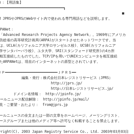
３：【用語集】　

━━━━━━━━━━━━━━━━━━━━━━━━━━━━━━━┓

　　　　　　　　　　　　　　　　　　　                          ■

OM JPRSやJPRSのWebサイト内で使われる専門用語などを説明します。

PANet： 

Advanced Research Projects Agency Network」。1969年にアメリカ

防総省の高等研究計画局(ARPA)がスタートさせたネットワークです。当

は、UCLA(カリフォルニア大学ロサンゼルス校)、UCSB(カリフォルニア

学サンタバーバラ校)、ユタ大学、SRI(スタンフォード研究所)の4カ所

相互接続したものでした。TCP/IPを用いてUNIXコンピュータを相互接続

たARPANetは、現在のインターネットの原型とされています。

Ｐ━━━━━━━━━━━━━━━━━━━━━━━━━ＪＰＲＳ━━

            編集・発行：株式会社日本レジストリサービス（JPRS）　

                         http://jprs.jp/

                         http://日本レジストリサービス.jp/

       ドメイン名情報：　http://jpinfo.jp/

ールニュース配信解除：　http://jpinfo.jp/mail/

見・ご要望・おたより：　from@jprs.jp

ールニュースの全文または一部の文章をホームページ、メーリングリスト、

ースグループまたは他のメディア等へ許可なく転載することを禁止します。

━━━━━━━━━━━━━━━━━━━━━━━━━━━━━━━━
