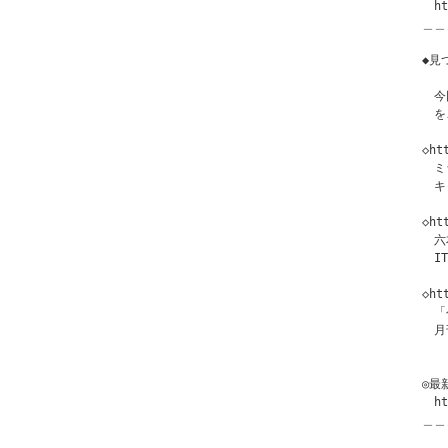
　ht
＿＿
◆見
　今
　を
◇ht
　ミ
　キ
◇ht
　六
　I
◇ht
　「
　月
◎最
　ht
＿＿