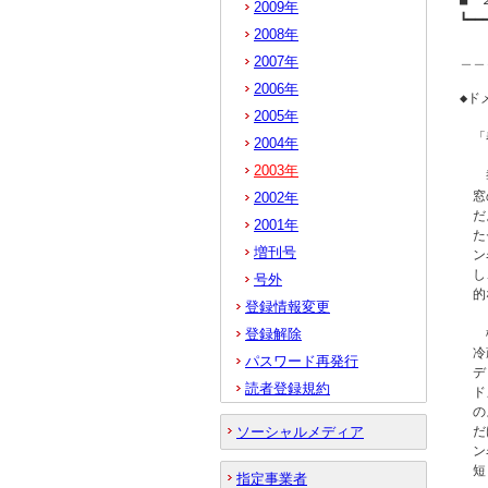
■　
2009年
┗━━
2008年
　　
＿＿
2007年
2006年
◆ド
2005年
　「
2004年
2003年
　　
　窓
2002年
　だ
2001年
　た
増刊号
　ン
　し
号外
　的
登録情報変更
登録解除
　　
　冷
パスワード再発行
　デ
読者登録規約
　ド
　の
ソーシャルメディア
　だ
　ン
　短
指定事業者