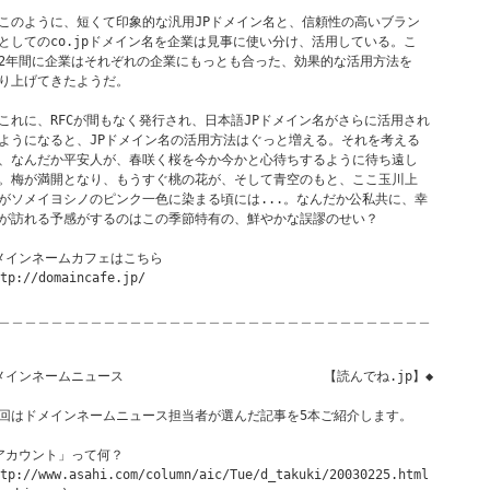
このように、短くて印象的な汎用JPドメイン名と、信頼性の高いブラン

としてのco.jpドメイン名を企業は見事に使い分け、活用している。こ

2年間に企業はそれぞれの企業にもっとも合った、効果的な活用方法を

り上げてきたようだ。

これに、RFCが間もなく発行され、日本語JPドメイン名がさらに活用され

ようになると、JPドメイン名の活用方法はぐっと増える。それを考える

、なんだか平安人が、春咲く桜を今か今かと心待ちするように待ち遠し

。梅が満開となり、もうすぐ桃の花が、そして青空のもと、ここ玉川上

がソメイヨシノのピンク一色に染まる頃には...。なんだか公私共に、幸

が訪れる予感がするのはこの季節特有の、鮮やかな誤謬のせい？

メインネームカフェはこちら

tp://domaincafe.jp/

＿＿＿＿＿＿＿＿＿＿＿＿＿＿＿＿＿＿＿＿＿＿＿＿＿＿＿＿＿＿＿＿＿

メインネームニュース　　　　　　　　　 　        【読んでね.jp】◆

回はドメインネームニュース担当者が選んだ記事を5本ご紹介します。

アカウント」って何？

tp://www.asahi.com/column/aic/Tue/d_takuki/20030225.html
