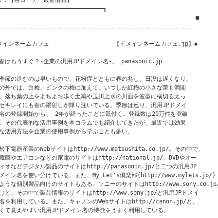
２：【各コーナー最新情報】

━━━━━━━━━━━━━━━━━━━━━━━━━━━━━━━┓

　　　　　　　　　　　　　　　　　　　　 　 　                  ■

＿＿＿＿＿＿＿＿＿＿＿＿＿＿＿＿＿＿＿＿＿＿＿＿＿＿＿＿＿＿＿＿＿

メインネームカフェ                   【ドメインネームカフェ.jp】◆

春はもうすぐ？‐企業の汎用JPドメイン名‐」 panasonic.jp

季節の進むのは早いもので、花粉症とともに春の兆し。日没は遅くなり、 

の外では、白梅、ピンクの梅に加えて、いつしか紅梅の小さな蕾も満開

。落ち葉の上をよちよち歩く土鳩や玉川上水の川面を波型に横切る太っ

セキレイにも春の陽射しが降り注いでいる。季節は巡り、汎用JPドメイ

名の登録開始から、 2年が経ったことに気付く。登録数は20万件を突破

、その代表的な活用事例を本コラムでも紹介してきたが、最近では効果

な活用方法を企業の使用事例から学ぶことも多い。

松下電器産業のWebサイトはhttp://www.matsushita.co.jp/。その中で、

蔵庫やエアコンなどの家電のサイトはhttp://national.jp/、DVDやオー

ィオなどデジタル製品のサイトはhttp://panasonic.jp/と二つの汎用JP

メイン名を使い分けている。また、My Let's倶楽部(http://www.mylets.jp/)

ような個別製品向けのサイトもある。ソニーのサイトはhttp://www.sony.co.jp/
けど、その中で製品情報のサイトはhttp://www.sony.jp/と汎用JPドメイ

名を利用している。また、キャノンのWebサイトはhttp://canon.jp/と、

くて覚えやすい汎用JPドメイン名の特徴をうまく利用している。
