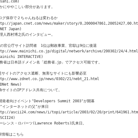
sahi.com)

かにややこしい部分があります。

Pログ保存で２ちゃんねるは変わるか

tp://japan.cnet.com/news/maker/story/0,2000047861,20052427,00.ht
NET Japan)

理人西村博之氏のインタビュー。

月の官公庁サイト訪問者　1位は郵政事業、官邸は9位に後退

tp://www.mainichi.co.jp/digital/network/archive/200302/24/4.html

ainichi INTERACTIVE)

務省は日本語ドメイン名「総務省.jp」でアクセス可能です。　

題サイトのアクセス遮断、無害なサイトにも影響必至

tp://www.zdnet.co.jp/news/0302/21/nebt_21.html

DNet News)

ebサイトのIPアドレス共有について。

開発者向けイベント"Developers Summit 2003"が開幕

─"インターネットの父"が来日

tp://ascii24.com/news/i/topi/article/2003/02/20/print/641961.htm
SCII24)

ーレンス・ロバーツ(Lawrence Roberts)氏来日。

新情報はこちら
