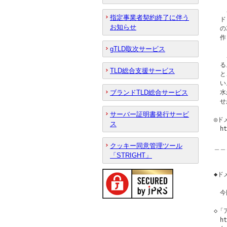
　　
指定事業者契約終了に伴う
　ド
お知らせ
　の
　作
gTLD取次サービス
　　
　る
TLD総合支援サービス
　と
　い
ブランドTLD総合サービス
　水
　せ
サーバー証明書発行サービ
◎ド
ス
　ht
クッキー同意管理ツール
＿＿
「STRIGHT」
◆ド
　今
◇「
　ht