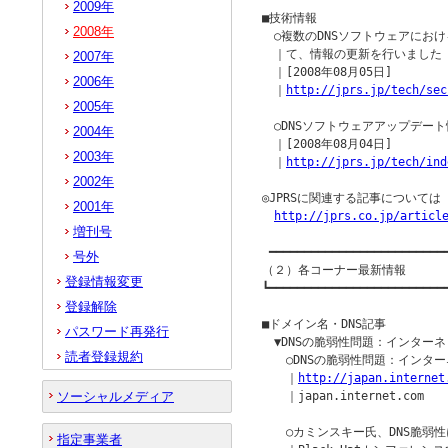
2009年
■技術情報

2008年
　○複数のDNSソフトウェアにお
　｜て、情報の更新を行いました

2007年
　｜[2008年08月05日]

2006年
　｜
http://jprs.jp/tech/sec
2005年
　○DNSソフトウェアアップデート
2004年
　｜[2008年08月04日]

2003年
　｜
http://jprs.jp/tech/ind
2002年
◎JPRSに関連する記事について
2001年
http://jprs.co.jp/articl
増刊号
 ━━━━━━━━━━━━━━━━━━━━━━━━━━
号外
（２）各コーナー最新情報

登録情報変更
┗━━━━━━━━━━━━━━━━━━━━━━━━━━
登録解除
■ドメイン名・DNS記事

パスワード再発行
　▼DNSの脆弱性問題：インター
読者登録規約
　　○DNSの脆弱性問題：インタ
　　｜
http://japan.internet
ソーシャルメディア
　　｜japan.internet.com

　　○カミンスキー氏、DNS脆弱性
指定事業者