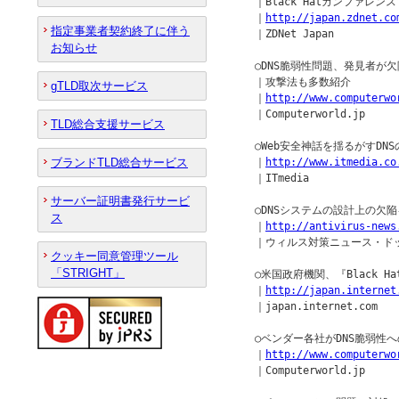
　　｜Black Hatカンファレンスで
　　｜
http://japan.zdnet.co
指定事業者契約終了に伴う
　　｜ZDNet Japan

お知らせ
　　○DNS脆弱性問題、発見者が欠
　　｜攻撃法も多数紹介

gTLD取次サービス
　　｜
http://www.computerwo
　　｜Computerworld.jp

TLD総合支援サービス
　　○Web安全神話を揺るがすDN
ブランドTLD総合サービス
　　｜
http://www.itmedia.co
　　｜ITmedia

サーバー証明書発行サービ
　　○DNSシステムの設計上の欠陥
ス
　　｜
http://antivirus-news
　　｜ウィルス対策ニュース・ドッ
クッキー同意管理ツール
「STRIGHT」
　　○米国政府機関、『Black H
　　｜
http://japan.internet
　　｜japan.internet.com

　　○ベンダー各社がDNS脆弱性へ
　　｜
http://www.computerwo
　　｜Computerworld.jp
