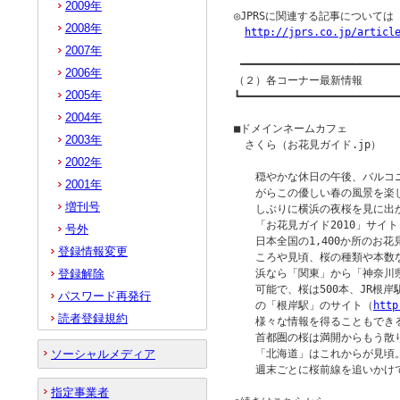
2009年
◎JPRSに関連する記事について
2008年
http://jprs.co.jp/articl
2007年
 ━━━━━━━━━━━━━━━━━━━━━━━━━━
2006年
（２）各コーナー最新情報

2005年
┗━━━━━━━━━━━━━━━━━━━━━━━━━━
2004年
■ドメインネームカフェ

2003年
　さくら（お花見ガイド.jp）

2002年
　　穏やかな休日の午後、バルコ
2001年
　　がらこの優しい春の風景を楽
増刊号
　　しぶりに横浜の夜桜を見に出
　　「お花見ガイド2010」サイト
号外
　　日本全国の1,400か所のお花
登録情報変更
　　ころや見頃、桜の種類や本数
登録解除
　　浜なら「関東」から「神奈川
　　可能で、桜は500本、JR根岸
パスワード再発行
　　の「根岸駅」のサイト（
htt
読者登録規約
　　様々な情報を得ることもできる
　　首都圏の桜は満開からもう散
ソーシャルメディア
　　「北海道」はこれからが見頃。
　　週末ごとに桜前線を追いかけて
指定事業者