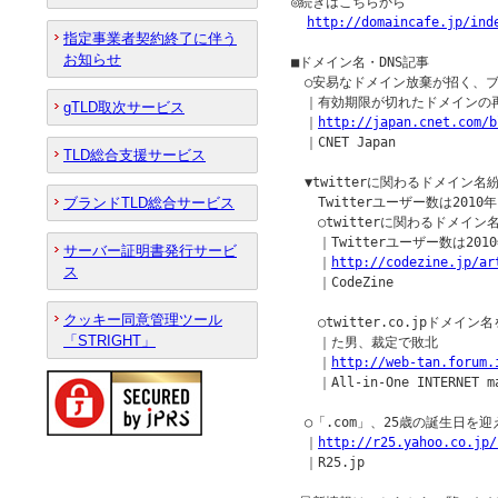
◎続きはこちらから

http://domaincafe.jp/ind
指定事業者契約終了に伴う
お知らせ
■ドメイン名・DNS記事

　○安易なドメイン放棄が招く、ブラ
　｜有効期限が切れたドメインの再
gTLD取次サービス
　｜
http://japan.cnet.com/b
　｜CNET Japan

TLD総合支援サービス
　▼twitterに関わるドメイン名
ブランドTLD総合サービス
　　Twitterユーザー数は2010年
　　○twitterに関わるドメイン
　　｜Twitterユーザー数は2010
サーバー証明書発行サービ
　　｜
http://codezine.jp/ar
ス
　　｜CodeZine

クッキー同意管理ツール
　　○twitter.co.jpドメ
「STRIGHT」
　　｜た男、裁定で敗北

　　｜
http://web-tan.forum.
　　｜All-in-One INTERNET ma
　○「.com」、25歳の誕生日を迎え
　｜
http://r25.yahoo.co.jp/
　｜R25.jp
