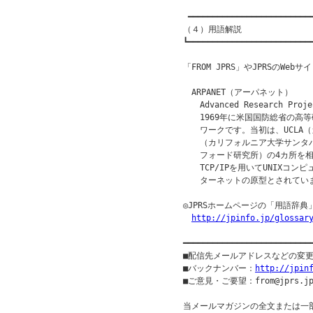
 ━━━━━━━━━━━━━━━━━━━━━━━━━━
（４）用語解説

┗━━━━━━━━━━━━━━━━━━━━━━━━━━
「FROM JPRS」やJPRSのW
　ARPANET（アーパネット）

　　Advanced Research Proj
　　1969年に米国国防総省の高等
　　ワークです。当初は、UCLA（
　　（カリフォルニア大学サンタバ
　　フォード研究所）の4カ所を相
　　TCP/IPを用いてUNIXコン
　　ターネットの原型とされていま
◎JPRSホームページの「用語辞典
http://jpinfo.jp/glossar
━━━━━━━━━━━━━━━━━━━━━━━━━━
■配信先メールアドレスなどの変
■バックナンバー：
http://jpin
■ご意見・ご要望：from@jprs.jp
当メールマガジンの全文または一