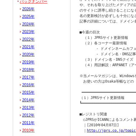
バックナンバー
や、それを取り上げたメディアの
2026年
のサイトに誘導し続けることにな
名の更新検討が必ずしも十分にな
2025年
記事の詳細については、ドメイン名
2024年
2023年
■今週の目次

　（１）JPRSサイト更新情報

2022年
　（２）各コーナー最新情報

2021年
　　　　 - ドメインネームカフェ
　　　　 - ドメイン名・DNS記事 
2020年
　（３）ドメイン名・DNSクイズ

2019年
　（４）用語解説：ARPANET（ア
2018年
※当メールマガジンは、Windowsを
2017年
　お使いの方はOsaka等幅など
2016年
2015年
 ━━━━━━━━━━━━━━━━━━━━━━━━━━
（１）JPRSサイト更新情報

2014年
┗━━━━━━━━━━━━━━━━━━━━━━━━━━
2013年
■レジストリ関連

2012年
　○JPRSがICANNによるコメン
2011年
　｜[2010年04月07日] 

2010年
　｜
http://jprs.co.jp/topic