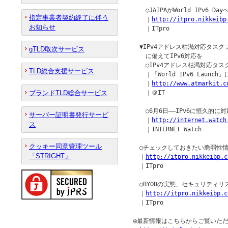
　　○JAIPAがWorld IPv6
指定事業者契約終了に伴う
　　｜
http://itpro.nikkeibp
お知らせ
　　｜ITpro

　▼IPv4アドレス枯渇対応タスクフォ
gTLD取次サービス
　　に備えてIPv6対応を

　　○IPv4アドレス枯渇対応タス
TLD総合支援サービス
　　｜「World IPv6 Launch
　　｜
http://www.atmarkit.c
ブランドTLD総合サービス
　　｜＠IT

　　○6月6日——IPv6に恒久的に対応
サーバー証明書発行サービ
　　｜
http://internet.watch
ス
　　｜INTERNET Watch

クッキー同意管理ツール
　○チェックしておきたい脆弱性情報＜2
「STRIGHT」
　｜
http://itpro.nikkeibp.c
　｜ITpro

　○BYODの実態、セキュリティリ
　｜
http://itpro.nikkeibp.c
　｜ITpro

◎最新情報はこちらからご覧いただ