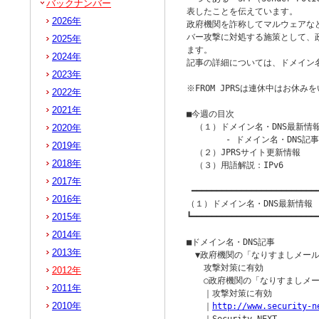
バックナンバー
表したことを伝えています。

2026年
政府機関を詐称してマルウェアな
バー攻撃に対処する施策として、政
2025年
ます。

2024年
記事の詳細については、ドメイン名
2023年
※FROM JPRSは連休中はお休
2022年
2021年
■今週の目次

　（１）ドメイン名・DNS最新情報
2020年
　　　　 - ドメイン名・DNS記事 
2019年
　（２）JPRSサイト更新情報

2018年
　（３）用語解説：IPv6

2017年
 ━━━━━━━━━━━━━━━━━━━━━━━━━━
2016年
（１）ドメイン名・DNS最新情報

2015年
┗━━━━━━━━━━━━━━━━━━━━━━━━━━
2014年
■ドメイン名・DNS記事

2013年
　▼政府機関の「なりすましメール」
　　攻撃対策に有効

2012年
　　○政府機関の「なりすましメール
2011年
　　｜攻撃対策に有効

2010年
　　｜
http://www.security-n