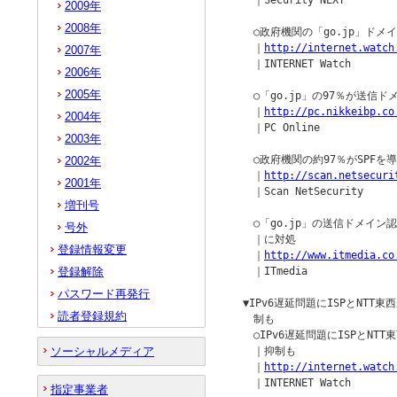
　　｜Security NEXT

2009年
2008年
　　○政府機関の「go.jp」ドメイ
　　｜
http://internet.watch
2007年
　　｜INTERNET Watch

2006年
2005年
　　○「go.jp」の97％が送信
　　｜
http://pc.nikkeibp.co
2004年
　　｜PC Online

2003年
　　○政府機関の約97％がSPFを導
2002年
　　｜
http://scan.netsecuri
2001年
　　｜Scan NetSecurity

増刊号
　　○「go.jp」の送信ドメイン
号外
　　｜に対処

登録情報変更
　　｜
http://www.itmedia.co
登録解除
　　｜ITmedia

パスワード再発行
　▼IPv6遅延問題にISPとNTT
読者登録規約
　　制も

　　○IPv6遅延問題にISPとNT
ソーシャルメディア
　　｜抑制も

　　｜
http://internet.watch
　　｜INTERNET Watch

指定事業者