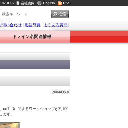
S WHOIS
会社案内
English
RSS
お問い合わせ
|
用語辞典
|
よくある質問
|
ドメイン名関連情報
2004/08/10
で、ccTLDに関するワークショップが約100
します。