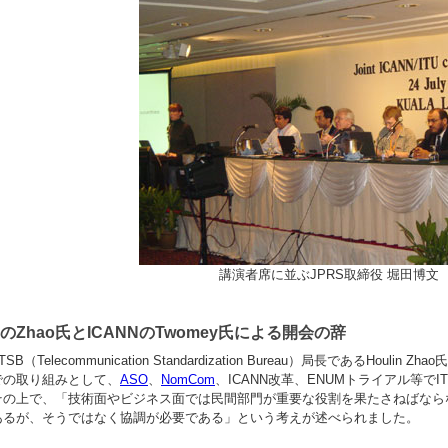
講演者席に並ぶJPRS取締役 堀田博文
UのZhao氏とICANNのTwomey氏による開会の辞
TSB（Telecommunication Standardization Bureau）局長であるHouli
での取り組みとして、
ASO
、
NomCom
、ICANN改革、ENUMトライアル等で
その上で、「技術面やビジネス面では民間部門が重要な役割を果たさねばならない
あるが、そうではなく協調が必要である」という考えが述べられました。