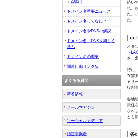
2003年
続いて
れ、c
ドメイン名重要ニュース
た。
た。
ドメイン名ってなに？
ドメイン名やDNSの解説
cc
ドメイン名・DNSを楽しく
オタワ
学ぶ
（
LA
ドメイン名の歴史
さ、
関連組織リンク集
特に、
在需
よくある質問
るサ
役割
新着情報
各地
責任
メールマガジン
され
とも
ソーシャルメディア
指定事業者
各