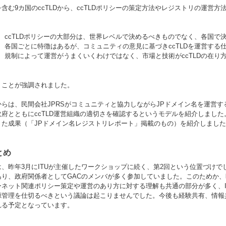
含む9カ国のccTLDから、ccTLDポリシーの策定方法やレジストリの運営
ccTLDポリシーの大部分は、世界レベルで決めるべきものでなく、各国で
各国ごとに特徴はあるが、コミュニティの意見に基づきccTLDを運営する
規制によって運営がうまくいくわけではなく、市場と技術がccTLDの在り
うことが強調されました。
からは、民間会社JPRSがコミュニティと協力しながらJPドメイン名を運営する
政府とともにccTLD運営組織の適切さを確認するというモデルを紹介しまし
きた成果（「JPドメイン名レジストリレポート」掲載のもの）を紹介しまし
とめ
は、昨年3月にITUが主催したワークショップに続く、第2回という位置づけでし
あり、政府関係者としてGACのメンバが多く参加していました。このためか
ーネット関連ポリシー策定や運営のあり方に対する理解も共通の部分が多く、I
源管理を仕切るべきという議論は起こりませんでした。今後も経験共有、情報
れる予定となっています。