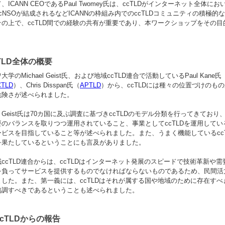
、ICANN CEOであるPaul Twomey氏は、ccTLDがインターネット全
cNSOが結成されるなどICANNの枠組み内でのccTLDコミュニティの積極
その上で、ccTLD間での経験の共有が重要であり、本ワークショップをその
TLD全体の概要
大学のMichael Geist氏、および地域ccTLD連合で活動しているPaul Kane氏
CTLD
）、Chris Disspan氏（
APTLD
）から、ccTLDには種々の位置づけのも
危険さが述べられました。
Geist氏は70カ国に及ぶ調査に基づきccTLDのモデル分類を行ってきており
要のバランスを取りつつ運用されていること、事業としてccTLDを運用して
ービスを目指していること等が述べられました。また、うまく機能しているcc
を果たしているということにも言及がありました。
域ccTLD連合からは、ccTLDはインターネット発展のスピードで技術革新や
を負ってサービスを提供するものでなければならないものであるため、民間活
ました。また、第一義には、ccTLDはそれが属する国や地域のために存在すべき
協調すべきであるということも述べられました。
ccTLDからの報告