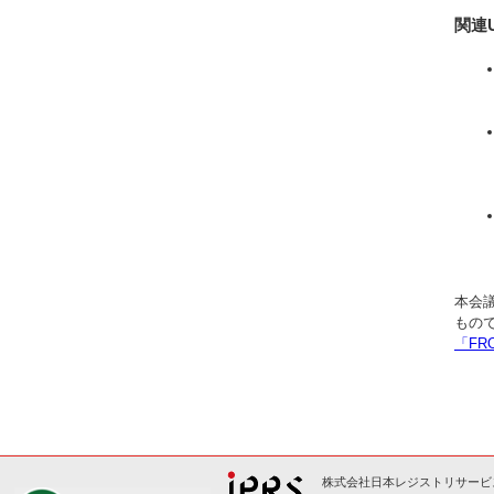
関連U
本会議
もの
「F
株式会社日本レジストリサービス