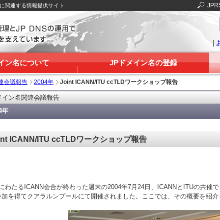
JPR
Sに関連する情報提供サイト
|
メイン名について
JPドメイン名の登録
連会議報告
2004年
Joint ICANN/ITU ccTLDワークショップ報告
メイン名関連会議報告
04年
int ICANN/ITU ccTLDワークショップ報告
にわたるICANN会合が終わった週末の2004年7月24日、ICANNとITUの共催
参加を得てクアラルンプールにて開催されました。ここでは、その概要を紹介