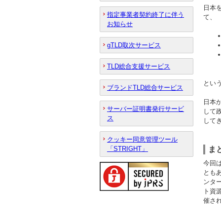
日本を
指定事業者契約終了に伴う
て、
お知らせ
gTLD取次サービス
TLD総合支援サービス
とい
ブランドTLD総合サービス
日本
サーバー証明書発行サービ
して
ス
して
クッキー同意管理ツール
ま
「STRIGHT」
今回
とも
ンタ
ト資
催さ