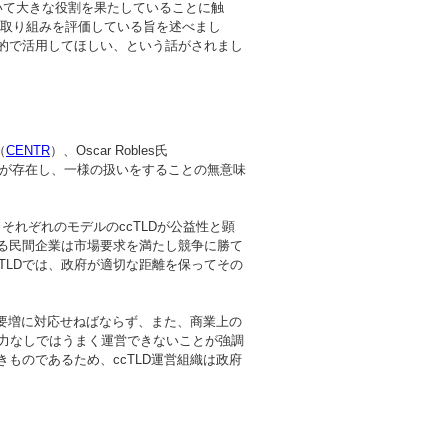
体において大きな役割を果たしていることに触
的な取り組みを評価している旨を述べまし
目的で活用してほしい、という話がされまし
（
CENTR
）、Oscar Robles氏
のが存在し、一様の扱いをすることの無意味
、それぞれのモデルのccTLDが公益性と顕
いる民間企業は市場要求を満たし競争に勝て
TLDでは、政府が適切な距離を保ってその
需要増に対応せねばならず、また、商業上の
力なしではうまく運営できないことが強調
ものであるため、ccTLD運営組織は政府