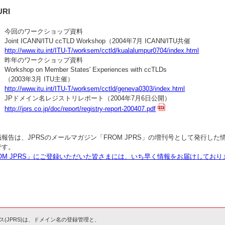
RI
今回のワークショップ資料
Joint ICANN/ITU ccTLD Workshop（2004年7月 ICANN/ITU共催
http://www.itu.int/ITU-T/worksem/cctld/kualalumpur0704/index.html
昨年のワークショップ資料
Workshop on Member States' Experiences with ccTLDs
（2003年3月 ITU主催）
http://www.itu.int/ITU-T/worksem/cctld/geneva0303/index.html
JPドメイン名レジストリレポート（2004年7月6日公開）
http://jprs.co.jp/doc/report/registry-report-200407.pdf
報告は、JPRSのメールマガジン「FROM JPRS」の増刊号として発行し
です。
ROM JPRS」にご登録いただいた皆さまには、いち早く情報をお届けしてお
(JPRS)は、ドメイン名の登録管理と、