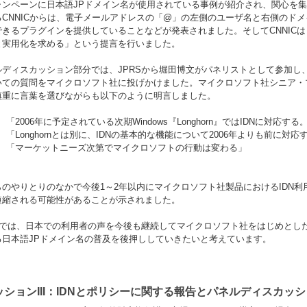
ャンペーンに日本語JPドメイン名が使用されている事例が紹介され、関心を集め
るCNNICからは、電子メールアドレスの「@」の左側のユーザ名と右側のド
できるプラグインを提供していることなどが発表されました。そしてCNNIC
と実用化を求める」という提言を行いました。
ディスカッション部分では、JPRSから堀田博文がパネリストとして参加し、Intern
ての質問をマイクロソフト社に投げかけました。マイクロソフト社シニア・プログラム
慎重に言葉を選びながらも以下のように明言しました。
「2006年に予定されている次期Windows『Longhorn』ではIDNに対応する
「Longhornとは別に、IDNの基本的な機能について2006年よりも前に対
「マーケットニーズ次第でマイクロソフトの行動は変わる」
らのやりとりのなかで今後1～2年以内にマイクロソフト社製品におけるIDN
短縮される可能性があることが示されました。
RSでは、日本での利用者の声を今後も継続してマイクロソフト社をはじめとし
る日本語JPドメイン名の普及を後押ししていきたいと考えています。
ッションIII：IDNとポリシーに関する報告とパネルディスカッ