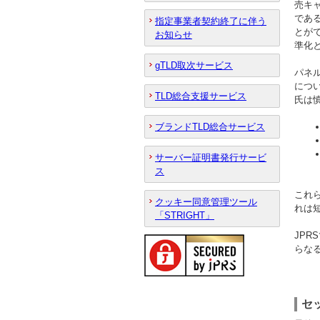
売キ
であ
指定事業者契約終了に伴う
とが
お知らせ
準化
gTLD取次サービス
パネル
につい
TLD総合支援サービス
氏は
ブランドTLD総合サービス
サーバー証明書発行サービ
ス
これ
クッキー同意管理ツール
れは
「STRIGHT」
JP
らな
セ