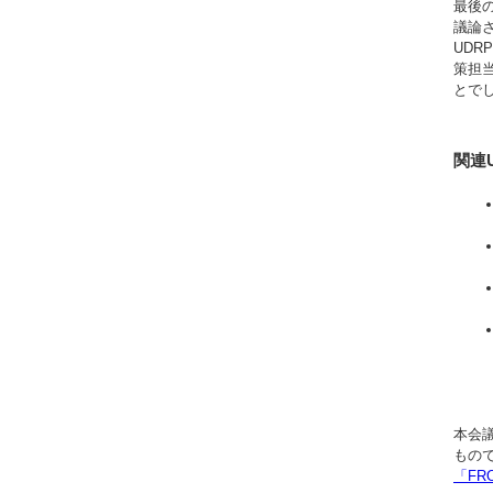
最後
議論さ
UDR
策担
とで
関連U
本会議
もの
「F