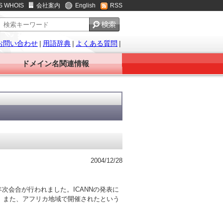
S WHOIS
会社案内
English
RSS
お問い合わせ
|
用語辞典
|
よくある質問
|
ドメイン名関連情報
2004/12/28
度年次会合が行われました。ICANNの発表に
た。また、アフリカ地域で開催されたという