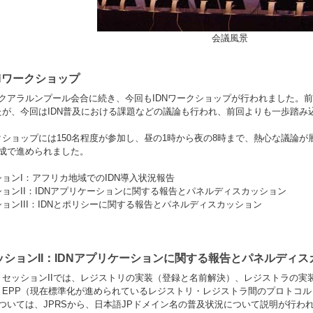
会議風景
DNワークショップ
のクアラルンプール会合に続き、今回もIDNワークショップが行われました。
たが、今回はIDN普及における課題などの議論も行われ、前回よりも一歩踏み
クショップには150名程度が参加し、昼の1時から夜の8時まで、熱心な議論
構成で進められました。
ョンI：アフリカ地域でのIDN導入状況報告
ションII：IDNアプリケーションに関する報告とパネルディスカッション
ョンIII：IDNとポリシーに関する報告とパネルディスカッション
ッションII：IDNアプリケーションに関する報告とパネルディス
、セッションIIでは、レジストリの実装（登録と名前解決）、レジストラの実
、EPP（現在標準化が進められているレジストリ・レジストラ間のプロトコル
Pについては、JPRSから、日本語JPドメイン名の普及状況について説明が行