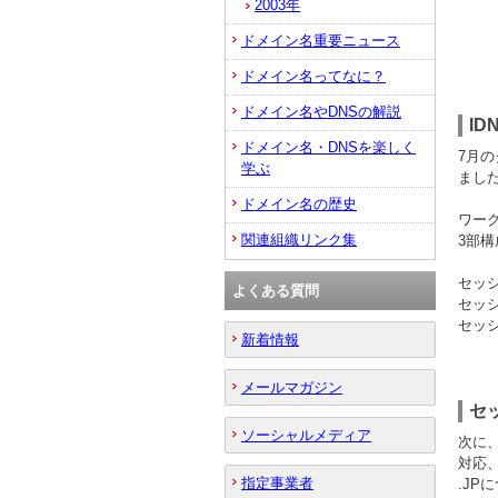
2003年
ドメイン名重要ニュース
ドメイン名ってなに？
ドメイン名やDNSの解説
I
ドメイン名・DNSを楽しく
7月
学ぶ
まし
ドメイン名の歴史
ワー
関連組織リンク集
3部
セッシ
よくある質問
セッ
セッシ
新着情報
メールマガジン
セ
ソーシャルメディア
次に
対応
指定事業者
.J