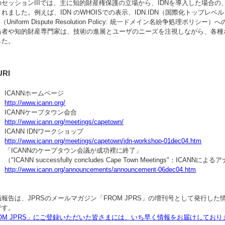
のセッションIIIでは、主に知的財産権保護の立場から、IDNを導入した場合
れました。例えば、IDN のWHOISでの表示、IDN.IDN（国際化トップレ
P（Uniform Dispute Resolution Policy: 統一ドメイン名紛争処
当者や知的財産専門家は、技術の進展とユーザのニーズを注視しながら、各種
した。
RI
ICANNホームページ
http://www.icann.org/
ICANNケープタウン会合
http://www.icann.org/meetings/capetown/
ICANN IDNワークショップ
http://www.icann.org/meetings/capetown/idn-workshop-01dec04.htm
「ICANNのケープタウン会議が成功裡に終了」
（"ICANN successfully concludes Cape Town Meetings"：ICANNによ
http://www.icann.org/announcements/announcement-06dec04.htm
報告は、JPRSのメールマガジン「FROM JPRS」の増刊号として発行し
です。
ROM JPRS」にご登録いただいた皆さまには、いち早く情報をお届けしてお