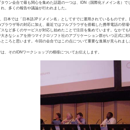
プタウン会合で最も関心を集めた話題の一つは、IDN（国際化ドメイン名）でし
され、多くの報告や議論が行われました。
Nは、日本では「日本語JPドメイン名」としてすでに運用されているものです。
ebブラウザ等の対応に加え、最近ではフルブラウザを搭載した携帯電話の登
スなど多くのサービスが対応し始めたことで注目を集めています。なかでもIntern
で大きなシェアを持つマイクロソフト社のアプリケーション群がいつ正式に対
るところと思います。今回の会合ではこの点について重要な進展が見られまし
では、そのIDNワークショップの模様についてお伝えします。