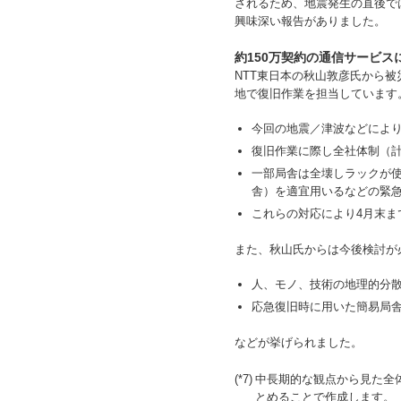
されるため、地震発生の直後で
興味深い報告がありました。
約150万契約の通信サービ
NTT東日本の秋山敦彦氏から
地で復旧作業を担当しています
今回の地震／津波などにより
復旧作業に際し全社体制（計6
一部局舎は全壊しラックが
舎）を適宜用いるなどの緊
これらの対応により4月末
また、秋山氏からは今後検討が
人、モノ、技術の地理的分
応急復旧時に用いた簡易局舎
などが挙げられました。
(*7)
中長期的な観点から見た全
とめることで作成します。