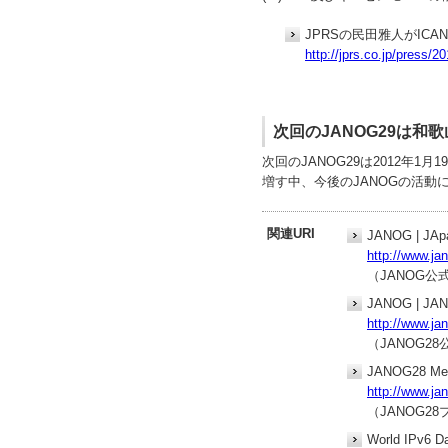
JPRSの民田雅人がICA
http://jprs.co.jp/press/
次回のJANOG29は和
次回のJANOG29は2012年
増す中、今後のJANOGの活動
関連URI
JANOG | JApa
http://www.jan
（JANOG公
JANOG | JAN
http://www.ja
（JANOG2
JANOG28 Mee
http://www.ja
（JANOG2
World IPv