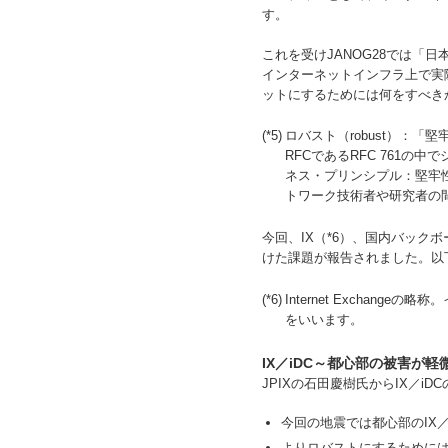
す。
これを受けJANOG28では「
インターネットインフラ上で実
ットにするためには何をすべき
(*5)
ロバスト（robust）：
RFCであるRFC 761の中で
ネス・プリンシプル：堅牢
トワーク技術者や研究者の
今回、IX（*6）、国内バッ
けた課題が報告されました。以
(*6)
Internet Excha
をいいます。
IX／iDC～都心部の被害が
JPIXの石田慶樹氏からIX／i
今回の地震では都心部のIX
よりロバストにするために