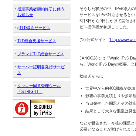
そうした状況の中、IPv6導入
指定事業者契約終了に伴う
お知らせ
サービスをIPv6対応させるという
6月8日から9日にかけて開催され、Goo
ビス提供者が参加しました。
gTLD取次サービス
(*3)
公式サイト（
http://www.wor
TLD総合支援サービス
ブランドTLD総合サービス
JANOG28では「World IP
ら、World IPv6 Day
サーバー証明書発行サービ
ス
松崎氏からは、
クッキー同意管理ツール
世界中から約400組織が参
「STRIGHT」
影響の事前見積もりや参加
当日発生した問題とその対
結果として大きな混乱は発
などが報告され、今後の課題と
必要となることが挙げられまし