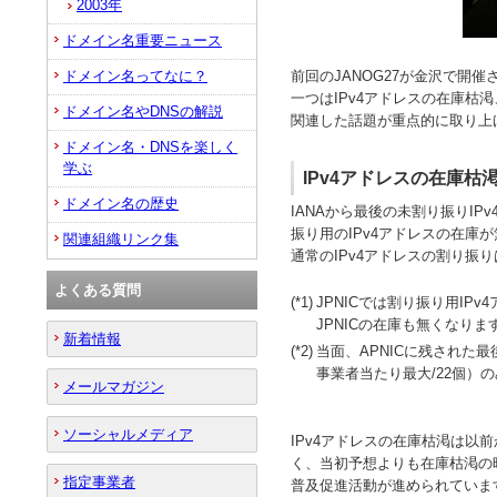
2003年
ドメイン名重要ニュース
ドメイン名ってなに？
前回のJANOG27が金沢で開
一つはIPv4アドレスの在庫枯渇
ドメイン名やDNSの解説
関連した話題が重点的に取り上
ドメイン名・DNSを楽しく
学ぶ
IPv4アドレスの在庫枯渇とW
ドメイン名の歴史
IANAから最後の未割り振りIPv
振り用のIPv4アドレスの在
関連組織リンク集
通常のIPv4アドレスの割り振り
よくある質問
(*1)
JPNICでは割り振り用IP
JPNICの在庫も無くなりま
新着情報
(*2)
当面、APNICに残された
事業者当たり最大/22個）
メールマガジン
ソーシャルメディア
IPv4アドレスの在庫枯渇は
く、当初予想よりも在庫枯渇の
指定事業者
普及促進活動が進められていま