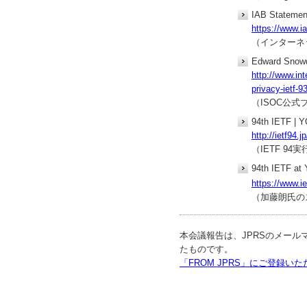
IAB Statement
https://www.ia
（インターネ
Edward Snowde
http://www.in
privacy-ietf-9
（ISOC公式
94th IETF |
http://ietf94.jp
（IETF 9
94th IETF at
https://www.ie
（加藤朗氏の
本会議報告は、JPRSのメール
たものです。
「FROM JPRS」にご登録