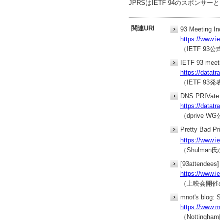
JPRSはIETF 94のスポンサ
関連URI
93 Meeting I
https://www.ie
（IETF 93
IETF 93 meeti
https://datatr
（IETF 93
DNS PRIVate 
https://datatr
（dprive 
Pretty Bad Pr
https://www.i
（Shulm
[93attendees
https://www.i
（上映会開催
mnot's blog:
https://www.m
（Nottin