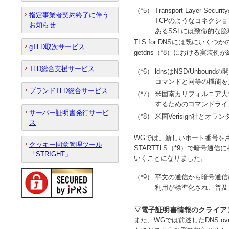
（*5）
Transport Layer Secu
指定事業者契約終了に伴う
TCPのようなコネクシ
お知らせ
あるSSLには致命的な
TLS for DNSには既にいくつか
gTLD取次サービス
getdns（*8）における実装
TLD総合支援サービス
（*6）
ldnsはNSD/Unboun
コマンドと同等の機能を
ブランドTLD総合サービス
（*7）
米国南カリフォルニア大学
するためのコマンドライ
サーバー証明書発行サービ
（*8）
米国Verisign社とオラ
ス
WGでは、新しいポート番号を
クッキー同意管理ツール
STARTTLS（*9）で暗号
「STRIGHT」
いくことになりました。
（*9）
平文の通信から暗号通信に
利用が標準化され、普及
▽電子証明書情報のクライア
また、WGでは前述したDNS o