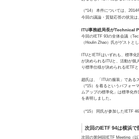
（*14）
本件については、201
今回の議論・質疑応答の状況は、
ITU事務総局長がTechnical 
今回のIETF 93の全体会議（Te
（Houlin Zhao）氏がゲス
ITUとIETFはいずれも、標
が決められるITUと、活動が個人単位で
り標準仕様が決められるIET
趙氏は、「ITUの服装」である
（*15）を着るというパフォー
ムアップの標準化」は標準化作業
を表明しました。
（*15）
同氏が参加したIETF 
次回のIETF 94は横浜
次回の第94回IETF Meetin