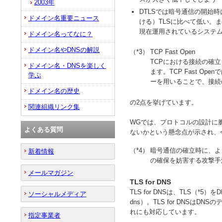
2003年
DTLSでは暗号通信の開始
ドメイン名重要ニュース
ける）TLSに比べて低い。また
現在運用されているシステ
ドメイン名ってなに？
ドメイン名やDNSの解説
（*3）
TCP Fast Open
TCPにおける接続の確立
ドメイン名・DNSを楽しく
ます。TCP Fast 
学ぶ
ーを用いることで、接続
ドメイン名の歴史
の2点を挙げています。
関連組織リンク集
WGでは、プロトコルの設計に脆
よくある質問
ないかという懸念点が示され、
（*4）
暗号通信の確立時に、よ
新着情報
の確保を妨害する攻撃手
メールマガジン
TLS for DNS
TLS for DNSは、TLS（*5）をD
ソーシャルメディア
dns）。TLS for DNS
れにも対応しています。
指定事業者