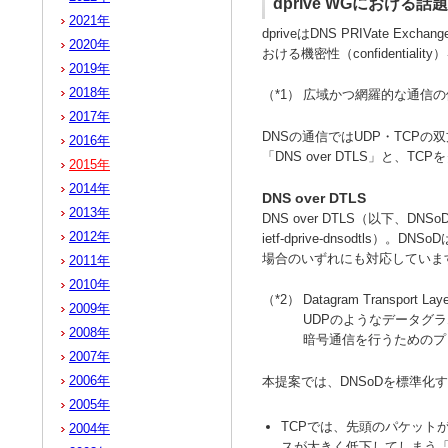
dprive WGにおける話題
2021年
dpriveはDNS PRIVate E
2020年
おける機密性（confidentia
2019年
2018年
（*1）
広域かつ網羅的な通信の
2017年
DNSの通信ではUDP・TCP
2016年
「DNS over DTLS」と、
2015年
2014年
DNS over DTLS
2013年
DNS over DTLS（以下、D
2012年
ietf-dprive-dnsodt
場合のいずれにも対応していま
2011年
2010年
（*2）
Datagram Transport La
2009年
UDPのようなデータグ
2008年
暗号通信を行うためのプ
2007年
2006年
本提案では、DNSoDを標準化
2005年
TCPでは、先頭のパケット
2004年
スが大きく低下してしまう「hea