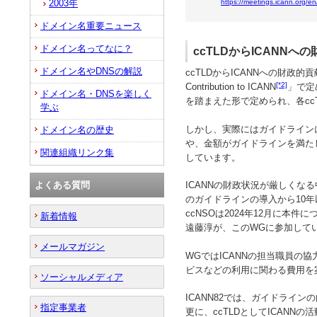
2003年
https://meetings.icann.org/en
ドメイン名重要ニュース
ドメイン名ってなに？
ccTLDからICANNへの財
ドメイン名やDNSの解説
ccTLDからICANNへの財政的貢献に
[*2]
Contribution to ICANN
」で定
ドメイン名・DNSを楽しく
を踏まえた形で定められ、各c
学ぶ
しかし、実際にはガイドラインに
ドメイン名の歴史
や、金額がガイドラインを満た
関連組織リンク集
しています。
よくある質問
ICANNの財政状況が厳しくな
のガイドラインの導入から10
ccNSOは2024年12月に本件について検
新着情報
遠藤淳が、このWGに参加して
メールマガジン
WGではICANNの担当職員の協
ビスなどの利用に関わる費用を
ソーシャルメディア
ICANN82では、ガイドライ
指定事業者
更に、ccTLDとしてICAN