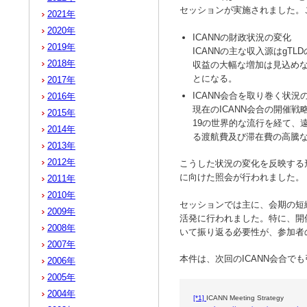
セッションが実施されました。
2021年
2020年
ICANNの財政状況の変化
2019年
ICANNの主な収入源はgT
2018年
収益の大幅な増加は見込め
とになる。
2017年
ICANN会合を取り巻く状況
2016年
現在のICANN会合の開催戦
2015年
19の世界的な流行を経て、
2014年
る渡航費及び滞在費の高騰な
2013年
2012年
こうした状況の変化を反映する形
に向けた照会が行われました。
2011年
2010年
セッションでは主に、会期の短
2009年
活発に行われました。特に、開
2008年
いて振り返る必要性が、参加者
2007年
本件は、次回のICANN会合で
2006年
2005年
2004年
[*1]
ICANN Meeting Strategy