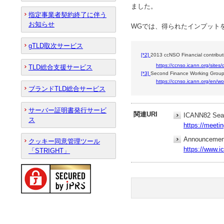
ました。
指定事業者契約終了に伴う
お知らせ
WGでは、得られたインプットを
gTLD取次サービス
[*2]
2013 ccNSO Financial contribut
https://ccnso.icann.org/sites/
TLD総合支援サービス
[*3]
Second Finance Working Gr
https://ccnso.icann.org/en/w
ブランドTLD総合サービス
サーバー証明書発行サービ
関連URI
ICANN82 Seat
ス
https://meeti
Announcemen
クッキー同意管理ツール
https://www.
「STRIGHT」