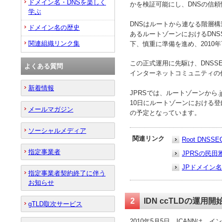
ドメイン名・DNSを楽しく
かを検証可能にし、DNSの信
学ぶ
DNSはルートから連なる階層構
ドメイン名の歴史
あるルートゾーンにおけるDNS
関連組織リンク集
下、慎重に準備を進め、2010
この正式運用に先駆け、DNSS
よくある質問
インターネットコミュニティの代
新着情報
JPRSでは、ルートゾーンから.
10日にルートゾーンにおける登録
メールマガジン
の予定となっています。
ソーシャルメディア
関連リンク
Root DNSSE
指定事業者
JPRSの民田
JPドメイン
指定事業者契約終了に伴う
お知らせ
2
IDN ccTLDの運用
gTLD取次サービス
2010年5月5日、ICANN