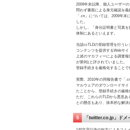
2009年末以降、個人ユーザー
問わず書面による身元確認を義
「.cn」については、2009
した。
しかし、「身分証明書と写真を
体制にあるといえます。
当該ccTLDの登録管理を行う
コンテンツを提供するWebサ
上述のマカフィーによる調査報告書
が第9位と評されていました。
登録手続きを厳格化することで
実際、2010年の同報告書で「.
マルウェアのダウンロードサイト
たことから、登録手続きの厳格
ただ、これらのTLDから悪意
との懸念もあり、抜本的な解決
5
「twitter.co.j
140文字以内の短文によるコミ