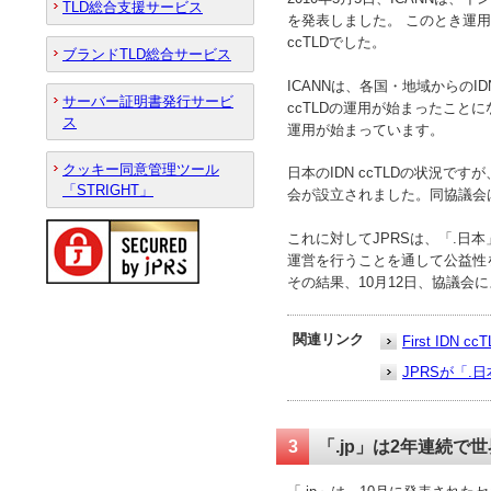
TLD総合支援サービス
を発表しました。 このとき運用
ccTLDでした。
ブランドTLD総合サービス
ICANNは、各国・地域からのID
サーバー証明書発行サービ
ccTLDの運用が始まったことにな
ス
運用が始まっています。
クッキー同意管理ツール
日本のIDN ccTLDの状況で
「STRIGHT」
会が設立されました。同協議会は
これに対してJPRSは、「.日
運営を行うことを通して公益性
その結果、10月12日、協議会
関連リンク
First IDN ccT
JPRSが「
3
「.jp」は2年連続で