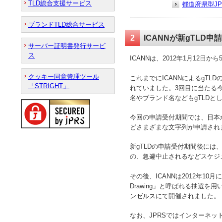
TLD総合支援サービス
都道府県型J
ブランドTLD総合サービス
2
ICANNが新gTLD
サーバー証明書発行サービ
ス
ICANNは、2012年1月12日
クッキー同意管理ツール
これまでにICANNによるgT
「STRIGHT」
れていました。3回目に当たる
名やブランド名などもgTLDと
今回の申請受付期間では、日本か
どさまざまな文字列が申請され
新gTLDの申請受付期間後には、申
の、急遽中止されるなどスケジ
その後、ICANNは2012年10月
Drawing」と呼ばれる抽選を
ンゼルスにて開催されました。
なお、JPRSではインターネット