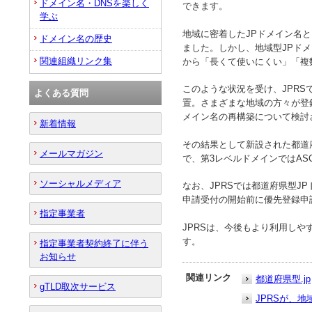
ドメイン名・DNSを楽しく
できます。
学ぶ
地域に密着したJPドメイン名
ドメイン名の歴史
ました。しかし、地域型JPドメ
関連組織リンク集
から「長くて使いにくい」「複
このような状況を受け、JPRS
よくある質問
置。さまざまな地域の方々が登
メイン名の再構築について検討
新着情報
その結果として新設された都道
メールマガジン
で、第3レベルドメインではAS
ソーシャルメディア
なお、JPRSでは都道府県型
申請受付の開始前に優先登録申
指定事業者
JPRSは、今後もより利用し
す。
指定事業者契約終了に伴う
お知らせ
関連リンク
都道府県型.jp
gTLD取次サービス
JPRSが、