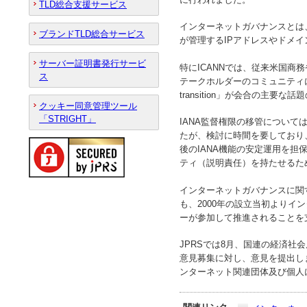
TLD総合支援サービス
インターネットガバナンスとは
ブランドTLD総合サービス
が管理するIPアドレスやドメ
サーバー証明書発行サービ
特にICANNでは、従来米国商
ス
テークホルダーのコミュニティ
transition」が会合の主
クッキー同意管理ツール
「STRIGHT」
IANA監督権限の移管については
たが、検討に時間を要しており
後のIANA機能の安定運用を担
ティ（説明責任）を持たせるた
インターネットガバナンスに関
も、2000年の設立当初より
ーが参加して推進されることを
JPRSでは8月、国連の経済社
意見募集に対し、意見を提出し
ンターネット関連団体及び個人