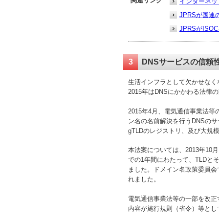
関連リンク
インターネッ
JPRSが国
JPRSがI
3
DNSサービスの信頼
生活インフラとして欠かせなく
2015年はDNSにかかわる法
2015年4月、電気通信事業法
ン名の名前解決を行うDNSのサ
gTLDのレジストリ、及び大
本法案については、2013年1
での1年間にわたって、TLD
ました。ドメイン名政策委員会で
れました。
電気通信事業法等の一部を改正す
内容が施行規則（省令）等とし