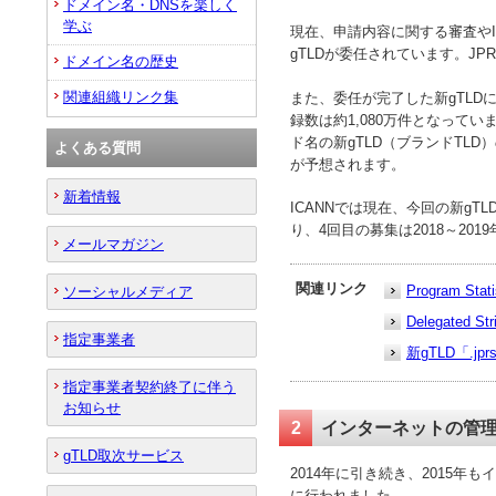
ドメイン名・DNSを楽しく
学ぶ
現在、申請内容に関する審査やIC
gTLDが委任されています。JPR
ドメイン名の歴史
関連組織リンク集
また、委任が完了した新gTLDに
録数は約1,080万件となってい
ド名の新gTLD（ブランドTL
よくある質問
が予想されます。
新着情報
ICANNでは現在、今回の新g
り、4回目の募集は2018～20
メールマガジン
関連リンク
Program Stat
ソーシャルメディア
Delegated St
指定事業者
新gTLD「.j
指定事業者契約終了に伴う
お知らせ
2
インターネットの管理
gTLD取次サービス
2014年に引き続き、2015
に行われました。