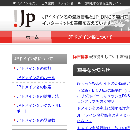
JPドメイン名のサービス案内、ドメイン名・DNSに関連する情報提供サイト
ホーム
JPドメイン名について
障害情報
現在発生している障害
JPドメイン名について
JPドメイン名の種類
重要なお知らせ
JPドメイン名のルール
終わったWebサイトのDNS設
JPドメイン名の検索
（緊急）BIND 9.xの脆弱性（na
ルリゾルバー（キャッシュDN
JPドメイン名の活用方法
ョンアップを強く推奨 -
JPドメイン名レジストリレ
ドメイン名の廃止に関する注意
ポート
JPドメイン名登録者の皆さま
JPドメイン名の登録数
ださい～
ドメイン名登録時は、他人の権