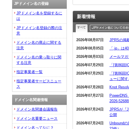
JPドメイン名の登録
JPドメイン名を登録するに
新着情報
は
JPドメイン名登録の際の注
意
2026年08月07日
JPRSの
ドメイン名の廃止に関する
注意
2026年08月05日
「.jp」は
2026年08月03日
メールマガ
ドメイン名の乗っ取りに関
する注意
2026年07月29日
「[第86回
指定事業者一覧
2026年07月29日
「[第86回
ューに関す
指定事業者サービスニュー
ス
2026年07月28日
Knot R
2026年07月27日
PowerDN
ドメイン名関連情報
2026-5268
2026年07月24日
JPRSが
ドメイン名関連会議報告
公開
ドメイン名重要ニュース
2026年07月24日
Unboun
ドメイン名ってなに？
23件）