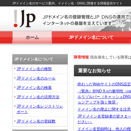
JPドメイン名のサービス案内、ドメイン名・DNSに関連する情報提供サイト
ホーム
JPドメイン名について
障害情報
現在発生している障害
JPドメイン名について
JPドメイン名の種類
重要なお知らせ
JPドメイン名のルール
終わったWebサイトのDNS設
JPドメイン名の検索
（緊急）BIND 9.xの脆弱性（na
ルリゾルバー（キャッシュDN
JPドメイン名の活用方法
ョンアップを強く推奨 -
JPドメイン名レジストリレ
ドメイン名の廃止に関する注意
ポート
JPドメイン名登録者の皆さま
JPドメイン名の登録数
ださい～
ドメイン名登録時は、他人の権