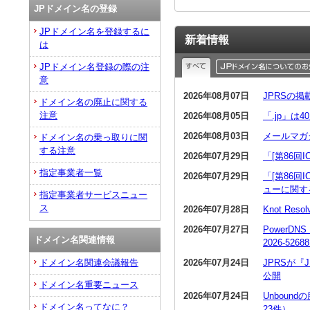
JPドメイン名の登録
JPドメイン名を登録するに
新着情報
は
JPドメイン名登録の際の注
意
2026年08月07日
JPRSの
ドメイン名の廃止に関する
注意
2026年08月05日
「.jp」は
2026年08月03日
メールマガ
ドメイン名の乗っ取りに関
する注意
2026年07月29日
「[第86回
指定事業者一覧
2026年07月29日
「[第86回
ューに関す
指定事業者サービスニュー
ス
2026年07月28日
Knot R
2026年07月27日
PowerDN
ドメイン名関連情報
2026-5268
2026年07月24日
JPRSが
ドメイン名関連会議報告
公開
ドメイン名重要ニュース
2026年07月24日
Unboun
ドメイン名ってなに？
23件）