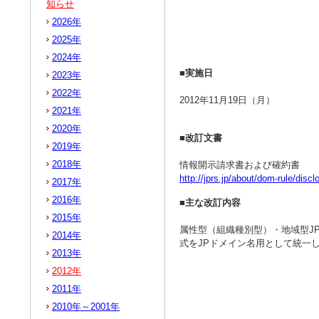
知らせ
2026年
2025年
2024年
■実施日
2023年
2022年
2012年11月19日（月）
2021年
2020年
■改訂文書
2019年
2018年
情報開示請求書および確約書
http://jprs.jp/about/dom-rule/discl
2017年
2016年
■主な改訂内容
2015年
属性型（組織種別型）・地域型J
2014年
式をJPドメイン名用として統一
2013年
2012年
2011年
2010年～2001年